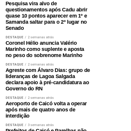
Pesquisa vira alvo de
executiva de Relações Institucionais e com Mercado da
questionamentos após Cadu abrir
Participaram dos pronunciamentos os deputados
FIERN, Ana Adalgisa Dias Paulino, o assessor técnico do
quase 10 pontos aparecer em 1º e
Cristiane Dantas (PSDB), Coronel Azevedo (PL),
Observatório da Indústria, Pedro Albuquerque, o
Samanda saltar para o 2º lugar no
Hermano Morais (MDB) e Divaneide Basílio (PT).
Senado
procurador-geral da Assembleia Legislativa, Renato
Guerra, e Sérgio Freire, assessor jurídico da FIERN.
DESTAQUE
2 semanas atrás
Coronel Hélio anuncia Valério
Durante a reunião, os participantes destacaram a
Marinho como suplente e aposta
importância da aproximação permanente entre o Poder
no peso do sobrenome Marinho
Legislativo e o setor produtivo para a construção de
DESTAQUE
2 semanas atrás
soluções que favoreçam o ambiente de negócios, a
Agreste com Álvaro Dias: grupo de
geração de emprego e renda e a atração de novos
lideranças de Lagoa Salgada
declara apoio à pré-candidatura ao
investimentos.
Governo do RN
O presidente Roberto Serquiz destacou a agenda de
DESTAQUE
2 semanas atrás
desenvolvimento proposta pela FIERN que aponta para
Aeroporto de Caicó volta a operar
após mais de quatro anos de
iniciativas nas áreas de infraestrutura e regulatória com o
interdição
objetivo de incentivar o crescimento da indústria.
DESTAQUE
3 semanas atrás
“O RN tem um enorme potencial para transformar as suas
Prefeitos de Caicó e Parelhas não