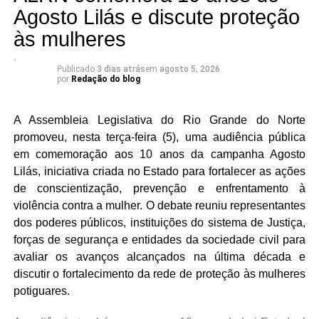
institucional e a adoção de soluções inovadoras,
Agosto Lilás e discute proteção
incluindo o uso organizado de ferramentas de inteligência
às mulheres
artificial. A missão definida no planejamento é prestar
assessoramento jurídico de excelência à Assembleia do
Publicado
3 dias atrás
em
agosto 5, 2026
RN, garantindo segurança jurídica, eficiência, inovação e
por
Redação do blog
ética.
A Assembleia Legislativa do Rio Grande do Norte
promoveu, nesta terça-feira (5), uma audiência pública
em comemoração aos 10 anos da campanha Agosto
Lilás, iniciativa criada no Estado para fortalecer as ações
de conscientização, prevenção e enfrentamento à
violência contra a mulher. O debate reuniu representantes
dos poderes públicos, instituições do sistema de Justiça,
forças de segurança e entidades da sociedade civil para
avaliar os avanços alcançados na última década e
discutir o fortalecimento da rede de proteção às mulheres
potiguares.