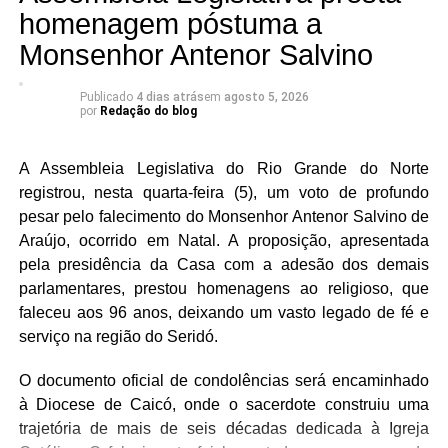
do FórumBrasileirodeSegurança mostram que o Brasil
homenagem póstuma a
registrou recorde de feminicídios em 2024, com 1.492
A compatibilidade entre doador e paciente é rara, e
Monsenhor Antenor Salvino
mulheres assassinadas por razões de gênero, enquanto
quanto maior o número de pessoas cadastradas no
o AnuárioBrasileiro de Segurança Pública aponta que a
Registro Nacional de Doadores Voluntários de Medula
Publicado
4 dias atrás
em
agosto 5, 2026
violência doméstica segue em crescimento no país. No
Óssea (Redome), maiores são as possibilidades de
por
Redação do blog
Rio Grande do Norte, a audiência destacou a
encontrar um doador compatível. O cadastro pode ser
necessidade de fortalecer a prevenção, ampliar a
realizado por pessoas que atendam aos critérios
A Assembleia Legislativa do Rio Grande do Norte
integração da rede de proteção e consolidar políticas
estabelecidos pelo Ministério da Saúde, e a mobilização
registrou, nesta quarta-feira (5), um voto de profundo
públicas que garantam às mulheres o direito de viver sem
também reforçou a importância da doação regular de
pesar pelo falecimento do Monsenhor Antenor Salvino de
violência.
sangue.
Araújo, ocorrido em Natal. A proposição, apresentada
pela presidência da Casa com a adesão dos demais
As condições de atendimento na rede pública também
parlamentares, prestou homenagens ao religioso, que
estiveram entre as preocupações apresentadas durante a
faleceu aos 96 anos, deixando um vasto legado de fé e
sessão. Situações envolvendo pacientes que aguardam
serviço na região do Seridó.
exames e atendimento em condições inadequadas foram
mencionadas como exemplos dos desafios enfrentados
O documento oficial de condolências será encaminhado
pelo sistema de saúde.
à Diocese de Caicó, onde o sacerdote construiu uma
trajetória de mais de seis décadas dedicada à Igreja
Os deputados José Dias (PL), Cristiane Dantas (PSDB),