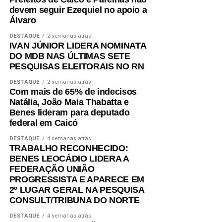
devem seguir Ezequiel no apoio a
riquezas, de forma sustentável, em oportunidade e renda
Álvaro
para o nosso povo e isso passa pelo fortalecimento da
indústria”, disse o presidente da FIERN.
DESTAQUE
2 semanas atrás
IVAN JÚNIOR LIDERA NOMINATA
DO MDB NAS ÚLTIMAS SETE
PESQUISAS ELEITORAIS NO RN
DESTAQUE
2 semanas atrás
Com mais de 65% de indecisos
Natália, João Maia Thabatta e
Benes lideram para deputado
federal em Caicó
DESTAQUE
4 semanas atrás
TRABALHO RECONHECIDO:
BENES LEOCÁDIO LIDERA A
FEDERAÇÃO UNIÃO
PROGRESSISTA E APARECE EM
2º LUGAR GERAL NA PESQUISA
CONSULT/TRIBUNA DO NORTE
DESTAQUE
4 semanas atrás