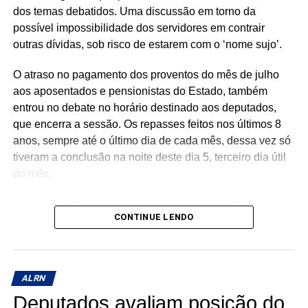
com as taxas de aprovação escolar. Os resultados de
dos temas debatidos. Uma discussão em torno da
2025, divulgados nesta semana, mostram avanço
possível impossibilidade dos servidores em contrair
nacional em todas as etapas da educação básica, com
outras dívidas, sob risco de estarem com o ‘nome sujo’.
crescimento dos índices na maior parte dos estados
brasileiros.
O atraso no pagamento dos proventos do mês de julho
aos aposentados e pensionistas do Estado, também
Participaram do debate os deputados Coronel Azevedo
entrou no debate no horário destinado aos deputados,
(PL) e Isolda Dantas (PT).
que encerra a sessão. Os repasses feitos nos últimos 8
anos, sempre até o último dia de cada mês, dessa vez só
tiveram a conclusão na noite deste dia 5, terceiro dia útil
do mês.
Problemas referentes à segurança pública, educação e
CONTINUE LENDO
saúde, em Mossoró, também entraram na pauta. No
horário dos deputados, somente Luiz Eduardo (PL) se
pronunciou.
ALRN
Deputados avaliam posição do