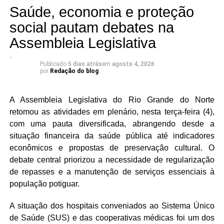
Saúde, economia e proteção
políticas.
social pautam debates na
Francisco do PT falou ainda do pagamento dos
Assembleia Legislativa
servidores públicos estaduais, principalmente dos
aposentados e pensionistas que ainda não receberam.
Publicado
5 dias atrás
em
agosto 4, 2026
Ele informou que até próxima quarta-feira (05) o governo
por
Redação do blog
quitará toda a folha de pagamento, ou seja, todos os
servidores terão recebido seus salários. O parlamentar
A Assembleia Legislativa do Rio Grande do Norte
também mencionou as fugas do sistema prisional que
retomou as atividades em plenário, nesta terça-feira (4),
aconteceram nos últimos dias no Rio Grande do Norte.
com uma pauta diversificada, abrangendo desde a
situação financeira da saúde pública até indicadores
econômicos e propostas de preservação cultural. O
debate central priorizou a necessidade de regularização
de repasses e a manutenção de serviços essenciais à
população potiguar.
A situação dos hospitais conveniados ao Sistema Único
de Saúde (SUS) e das cooperativas médicas foi um dos