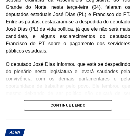
familiares, amigos, ao clero e a toda a comunidade
Grande do Norte, nesta terça-feira (04), falaram os
católica, reconhecendo o compromisso do Monsenhor
deputados estaduais José Dias (PL) e Francisco do PT.
com a evangelização e o bem-estar social ao longo de
Entre as pautas, destacaram-se a despedida do deputado
sua caminhada sacerdotal.
José Dias (PL) da vida política, já que ele não será mais
candidato, e alguns esclarecimentos do deputado
Francisco do PT sobre o pagamento dos servidores
públicos estaduais.
O deputado José Dias informou que está se despedindo
do plenário nesta legislatura e levará saudades pela
convivência com os demais parlamentares e pela
oportunidade de trabalhar pelo povo. Ele lembrou que
mesmo deixando de ser político não deixará de ser
cidadão e continuará votando pelo progresso da
CONTINUE LENDO
comunidade.
O deputado Francisco do PT citou a despedida de José
Dias, enfatizando que a Casa Legislativa perderá um
ALRN
grande debatedor, mesmo eles tendo muitas divergências