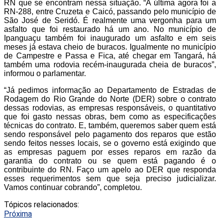
RN que se encontram nessa situação. “A última agora foi a
RN-288, entre Cruzeta e Caicó, passando pelo município de
São José de Seridó. É realmente uma vergonha para um
asfalto que foi restaurado há um ano. No município de
Ipanguaçu também foi inaugurado um asfalto e em seis
meses já estava cheio de buracos. Igualmente no município
de Campestre e Passa e Fica, até chegar em Tangará, há
também uma rodovia recém-inaugurada cheia de buracos”,
informou o parlamentar.
“Já pedimos informação ao Departamento de Estradas de
Rodagem do Rio Grande do Norte (DER) sobre o contrato
dessas rodovias, as empresas responsáveis, o quantitativo
que foi gasto nessas obras, bem como as especificações
técnicas do contrato. E, também, queremos saber quem está
sendo responsável pelo pagamento dos reparos que estão
sendo feitos nesses locais, se o governo está exigindo que
as empresas paguem por esses reparos em razão da
garantia do contrato ou se quem está pagando é o
contribuinte do RN. Faço um apelo ao DER que responda
esses requerimentos sem que seja preciso judicializar.
Vamos continuar cobrando”, completou.
Tópicos relacionados:
Próxima