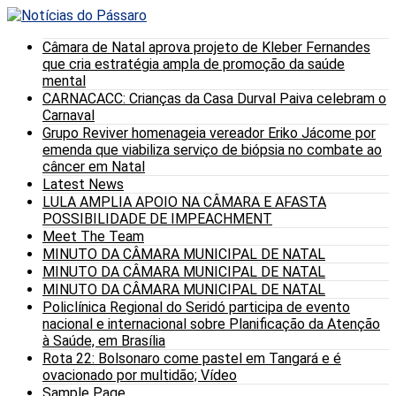
Câmara de Natal aprova projeto de Kleber Fernandes
que cria estratégia ampla de promoção da saúde
mental
CARNACACC: Crianças da Casa Durval Paiva celebram o
Carnaval
Grupo Reviver homenageia vereador Eriko Jácome por
emenda que viabiliza serviço de biópsia no combate ao
câncer em Natal
Latest News
LULA AMPLIA APOIO NA CÂMARA E AFASTA
POSSIBILIDADE DE IMPEACHMENT
Meet The Team
MINUTO DA CÂMARA MUNICIPAL DE NATAL
MINUTO DA CÂMARA MUNICIPAL DE NATAL
MINUTO DA CÂMARA MUNICIPAL DE NATAL
Policlínica Regional do Seridó participa de evento
nacional e internacional sobre Planificação da Atenção
à Saúde, em Brasília
Rota 22: Bolsonaro come pastel em Tangará e é
ovacionado por multidão; Vídeo
Sample Page