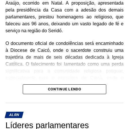
Araújo, ocorrido em Natal. A proposição, apresentada
pela presidência da Casa com a adesão dos demais
parlamentares, prestou homenagens ao religioso, que
faleceu aos 96 anos, deixando um vasto legado de fé e
serviço na região do Seridó.
O documento oficial de condolências será encaminhado
à Diocese de Caicó, onde o sacerdote construiu uma
trajetória de mais de seis décadas dedicada à Igreja
Católica. O falecimento foi lamentado como uma perda
significativa para a comunidade religiosa potiguar,
especialmente para o município de Caicó, onde o
Monsenhor atuou como pároco emérito da Catedral de
CONTINUE LENDO
Santana.
Ordenado sacerdote em 6 de janeiro de 1960, Monsenhor
Antenor esteve à frente da Paróquia de Santana por 47
ALRN
anos. Durante seu extenso ministério, destacou-se pela
Líderes parlamentares
proximidade com os fiéis e pelo papel decisivo na