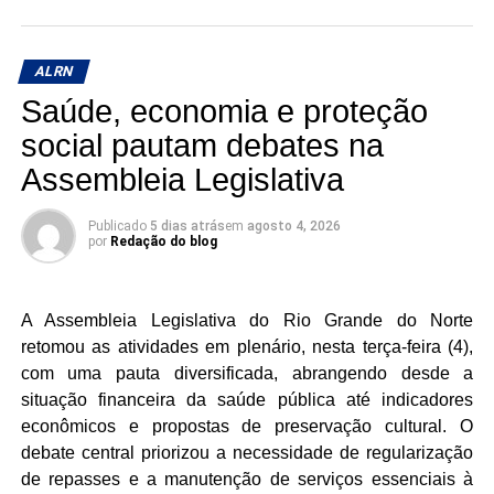
O deputado Francisco do PT citou a despedida de José
Dias, enfatizando que a Casa Legislativa perderá um
ALRN
grande debatedor, mesmo eles tendo muitas divergências
Saúde, economia e proteção
políticas.
social pautam debates na
Francisco do PT falou ainda do pagamento dos
Assembleia Legislativa
servidores públicos estaduais, principalmente dos
aposentados e pensionistas que ainda não receberam.
Publicado
5 dias atrás
em
agosto 4, 2026
Ele informou que até próxima quarta-feira (05) o governo
por
Redação do blog
quitará toda a folha de pagamento, ou seja, todos os
servidores terão recebido seus salários. O parlamentar
também mencionou as fugas do sistema prisional que
A Assembleia Legislativa do Rio Grande do Norte
aconteceram nos últimos dias no Rio Grande do Norte.
retomou as atividades em plenário, nesta terça-feira (4),
com uma pauta diversificada, abrangendo desde a
situação financeira da saúde pública até indicadores
econômicos e propostas de preservação cultural. O
debate central priorizou a necessidade de regularização
de repasses e a manutenção de serviços essenciais à