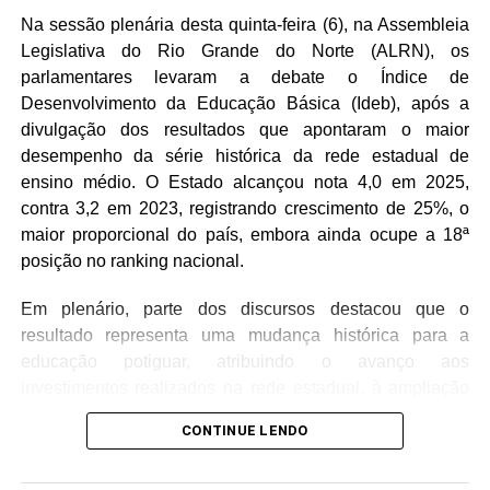
Na sessão plenária desta quinta-feira (6), na Assembleia
Legislativa do Rio Grande do Norte (ALRN), os
parlamentares levaram a debate o Índice de
Desenvolvimento da Educação Básica (Ideb), após a
divulgação dos resultados que apontaram o maior
desempenho da série histórica da rede estadual de
ensino médio. O Estado alcançou nota 4,0 em 2025,
contra 3,2 em 2023, registrando crescimento de 25%, o
maior proporcional do país, embora ainda ocupe a 18ª
posição no ranking nacional.
Em plenário, parte dos discursos destacou que o
resultado representa uma mudança histórica para a
educação potiguar, atribuindo o avanço aos
investimentos realizados na rede estadual, à ampliação
da educação inclusiva, à convocação de professores
CONTINUE LENDO
concursados e ao trabalho desenvolvido nas escolas.
Também foi ressaltado que o Rio Grande do Norte deixou