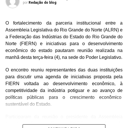
sobre as causas macroeconômicas e os impactos das
por
Redação do blog
políticas de juros. A discussão também lançou luz sobre
os desafios da ocupação profissional entre os jovens e a
O fortalecimento da parceria institucional entre a
importância das micro e pequenas empresas como
Assembleia Legislativa do Rio Grande do Norte (ALRN) e
pilares de sustentação da economia local.
a Federação das Indústrias do Estado do Rio Grande do
A proteção social também ganhou destaque com o início
Norte (FIERN) e iniciativas para o desenvolvimento
da campanha “Agosto Lilás”, que celebra dez anos de
econômico do estado pautaram reunião realizada na
legislação estadual voltada ao combate à violência contra
manhã desta terça-feira (4), na sede do Poder Legislativo.
a mulher. A necessidade de dar visibilidade aos dados de
O encontro reuniu representantes das duas instituições
segurança pública e fortalecer a rede de proteção foi
para discutir uma agenda de iniciativas proposta pela
reforçada. Outras iniciativas legislativas mencionadas
FIERN voltada ao desenvolvimento econômico, à
incluíram a proposta de restrição à publicidade de
competitividade da indústria potiguar e ao avanço de
plataformas de apostas em espaços públicos e o
políticas públicas para o crescimento econômico
reconhecimento de manifestações culturais e botânicas,
sustentável do Estado.
como o crochê potiguar e plantas de tradições ancestrais,
como patrimônios imateriais do estado.
Participaram da reunião o presidente da Assembleia
Legislativa, Ezequiel Ferreira (PSDB), o presidente da
Por fim, questões relacionadas à infraestrutura hídrica em