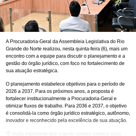
jovens que não estudam nem trabalham, defendendo que
educação e inclusão social caminhem juntas.
Ainda durante a discussão, os parlamentares lembraram
que a melhora do índice também é resultado da cobrança
por mudanças na educação pública, reforçando que o
A Procuradoria-Geral da Assembleia Legislativa do Rio
avanço não elimina os desafios que permanecem para a
Grande do Norte realizou, nesta quinta-feira (6), mais um
rede estadual.
encontro com a equipe para discutir o planejamento e a
gestão do órgão jurídico, com foco no fortalecimento de
Participaram do debate os deputados Hermano Morais
sua atuação estratégica.
(MDB), Francisco do PT, José Dias (PL) e Cristiane
Dantas (PSDB).
O planejamento estabelece objetivos para o período de
2026 a 2037. Para os próximos anos, a proposta é
fortalecer institucionalmente a Procuradoria-Geral e
otimizar fluxos de trabalho. Para 2036 e 2037, o objetivo
é consolidá-la como órgão jurídico estratégico, autônomo,
inovador e reconhecido pela excelência de sua atuação.
“É muito importante que a gente sempre associe essa