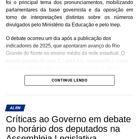
foi o principal tema dos pronunciamentos, mobilizando
parlamentares da base governista e da oposição em
torno de interpretações distintas sobre os números
divulgados pelo Ministério da Educação e pelo Inep.
O debate ocorreu um dia após a publicação dos
indicadores de 2025, que apontaram avanço do Rio
Grande do Norte no ensino médio da rede estadual. O
estado passou de nota 3,2 para 4,0, registrando o maior
resultado de sua série histórica e deixando a última
colocação nacional ao subir seis posições no ranking
CONTINUE LENDO
entre as unidades da federação.
Durante o horário das lideranças, parlamentares da
oposição utilizaram os dados para cobrar melhorias na
ALRN
qualidade da educação pública e questionar os
Críticas ao Governo em debate
resultados da gestão estadual. Já representantes da base
do governo defenderam que os números evidenciam uma
no horário dos deputados na
recuperação da rede estadual, destacando investimentos
Assembleia Legislativa