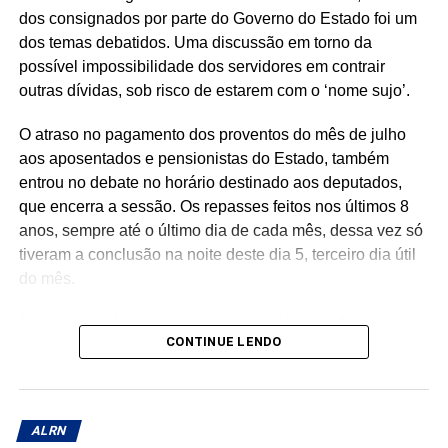
dos consignados por parte do Governo do Estado foi um
dos temas debatidos. Uma discussão em torno da
possível impossibilidade dos servidores em contrair
outras dívidas, sob risco de estarem com o ‘nome sujo’.
O atraso no pagamento dos proventos do mês de julho
aos aposentados e pensionistas do Estado, também
entrou no debate no horário destinado aos deputados,
que encerra a sessão. Os repasses feitos nos últimos 8
anos, sempre até o último dia de cada mês, dessa vez só
tiveram a conclusão na noite deste dia 5, terceiro dia útil
do mês.
Problemas referentes à segurança pública, educação e
CONTINUE LENDO
saúde, em Mossoró, também entraram na pauta. No
horário dos deputados, somente Luiz Eduardo (PL) se
pronunciou.
ALRN