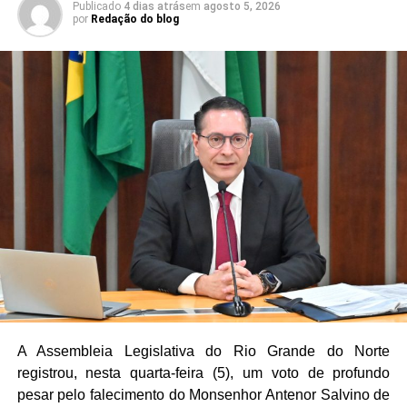
Publicado
4 dias atrás
em
agosto 5, 2026
Óssea (Redome), maiores são as possibilidades de
por
Redação do blog
encontrar um doador compatível. O cadastro pode ser
realizado por pessoas que atendam aos critérios
estabelecidos pelo Ministério da Saúde, e a mobilização
também reforçou a importância da doação regular de
sangue.
As condições de atendimento na rede pública também
estiveram entre as preocupações apresentadas durante a
sessão. Situações envolvendo pacientes que aguardam
exames e atendimento em condições inadequadas foram
mencionadas como exemplos dos desafios enfrentados
pelo sistema de saúde.
Os deputados José Dias (PL), Cristiane Dantas (PSDB),
Luiz Eduardo (PL) e Nelter Queiroz (PP) participaram do
A Assembleia Legislativa do Rio Grande do Norte
horário destinado aos oradores.
registrou, nesta quarta-feira (5), um voto de profundo
pesar pelo falecimento do Monsenhor Antenor Salvino de