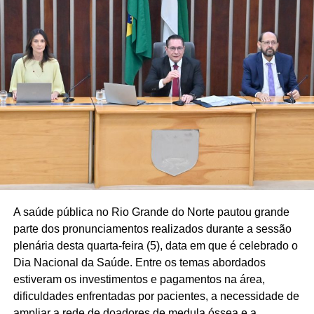
atendimentos e acompanhou cerca de cinco mil mulheres
com medidas protetivas, reforçando a fiscalização das
decisões judiciais e a proteção às vítimas.
A audiência também evidenciou a expansão da atuação
da Procuradoria Especial da Mulher da Assembleia
Legislativa (ProMulher), que completa três anos neste
mês e já contribuiu para a implantação de 60
Procuradorias da Mulher em câmaras municipais
potiguares, ampliando o acesso das mulheres aos
serviços de acolhimento psicológico, assistência social e
orientação jurídica. Outro destaque foi o lançamento do
Observatório da Mulher Potiguar contra a Violência,
A saúde pública no Rio Grande do Norte pautou grande
plataforma desenvolvida pela Assembleia em parceria
parte dos pronunciamentos realizados durante a sessão
com órgãos da segurança pública para reunir dados
plenária desta quarta-feira (5), data em que é celebrado o
sobre violência de gênero e subsidiar a formulação de
Dia Nacional da Saúde. Entre os temas abordados
políticas públicas baseadas em evidências.
estiveram os investimentos e pagamentos na área,
dificuldades enfrentadas por pacientes, a necessidade de
Apesar dos avanços, o debate reforçou que o
ampliar a rede de doadores de medula óssea e a