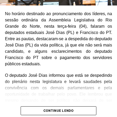
No horário destinado ao pronunciamento dos líderes, na
sessão ordinária da Assembleia Legislativa do Rio
Grande do Norte, nesta terça-feira (04), falaram os
deputados estaduais José Dias (PL) e Francisco do PT.
Entre as pautas, destacaram-se a despedida do deputado
José Dias (PL) da vida política, já que ele não será mais
candidato, e alguns esclarecimentos do deputado
Francisco do PT sobre o pagamento dos servidores
públicos estaduais.
O deputado José Dias informou que está se despedindo
do plenário nesta legislatura e levará saudades pela
convivência com os demais parlamentares e pela
oportunidade de trabalhar pelo povo. Ele lembrou que
mesmo deixando de ser político não deixará de ser
cidadão e continuará votando pelo progresso da
CONTINUE LENDO
comunidade.