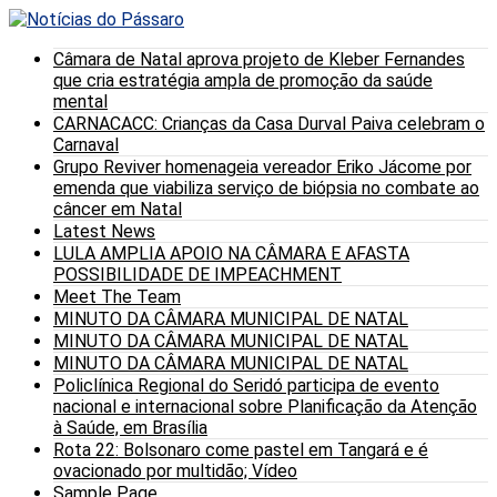
Câmara de Natal aprova projeto de Kleber Fernandes
que cria estratégia ampla de promoção da saúde
mental
CARNACACC: Crianças da Casa Durval Paiva celebram o
Carnaval
Grupo Reviver homenageia vereador Eriko Jácome por
emenda que viabiliza serviço de biópsia no combate ao
câncer em Natal
Latest News
LULA AMPLIA APOIO NA CÂMARA E AFASTA
POSSIBILIDADE DE IMPEACHMENT
Meet The Team
MINUTO DA CÂMARA MUNICIPAL DE NATAL
MINUTO DA CÂMARA MUNICIPAL DE NATAL
MINUTO DA CÂMARA MUNICIPAL DE NATAL
Policlínica Regional do Seridó participa de evento
nacional e internacional sobre Planificação da Atenção
à Saúde, em Brasília
Rota 22: Bolsonaro come pastel em Tangará e é
ovacionado por multidão; Vídeo
Sample Page