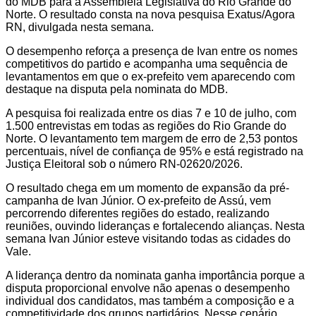
do MDB para a Assembleia Legislativa do Rio Grande do
Norte. O resultado consta na nova pesquisa Exatus/Agora
RN, divulgada nesta semana.
O desempenho reforça a presença de Ivan entre os nomes
competitivos do partido e acompanha uma sequência de
levantamentos em que o ex-prefeito vem aparecendo com
destaque na disputa pela nominata do MDB.
A pesquisa foi realizada entre os dias 7 e 10 de julho, com
1.500 entrevistas em todas as regiões do Rio Grande do
Norte. O levantamento tem margem de erro de 2,53 pontos
percentuais, nível de confiança de 95% e está registrado na
Justiça Eleitoral sob o número RN-02620/2026.
O resultado chega em um momento de expansão da pré-
campanha de Ivan Júnior. O ex-prefeito de Assú, vem
percorrendo diferentes regiões do estado, realizando
reuniões, ouvindo lideranças e fortalecendo alianças. Nesta
semana Ivan Júnior esteve visitando todas as cidades do
Vale.
A liderança dentro da nominata ganha importância porque a
disputa proporcional envolve não apenas o desempenho
individual dos candidatos, mas também a composição e a
competitividade dos grupos partidários. Nesse cenário,