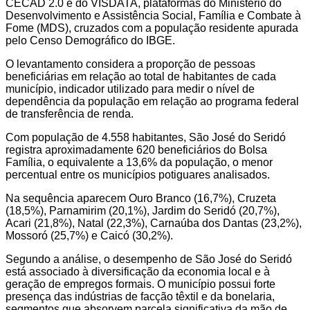
CECAD 2.0 e do VISDATA, plataformas do Ministério do
Desenvolvimento e Assistência Social, Família e Combate à
Fome (MDS), cruzados com a população residente apurada
pelo Censo Demográfico do IBGE.
O levantamento considera a proporção de pessoas
beneficiárias em relação ao total de habitantes de cada
município, indicador utilizado para medir o nível de
dependência da população em relação ao programa federal
de transferência de renda.
Com população de 4.558 habitantes, São José do Seridó
registra aproximadamente 620 beneficiários do Bolsa
Família, o equivalente a 13,6% da população, o menor
percentual entre os municípios potiguares analisados.
Na sequência aparecem Ouro Branco (16,7%), Cruzeta
(18,5%), Parnamirim (20,1%), Jardim do Seridó (20,7%),
Acari (21,8%), Natal (22,3%), Carnaúba dos Dantas (23,2%),
Mossoró (25,7%) e Caicó (30,2%).
Segundo a análise, o desempenho de São José do Seridó
está associado à diversificação da economia local e à
geração de empregos formais. O município possui forte
presença das indústrias de facção têxtil e da bonelaria,
segmentos que absorvem parcela significativa da mão de