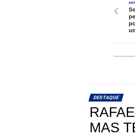
AN
Se
pe
po
ur
DESTAQUE
RAFAE
MAS T