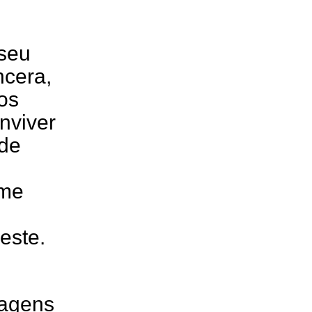
 seu
ncera,
os
nviver
 de
rme
este.
nagens