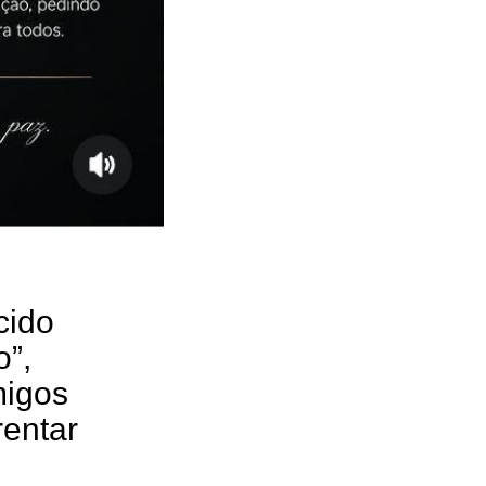
cido
”,
migos
rentar