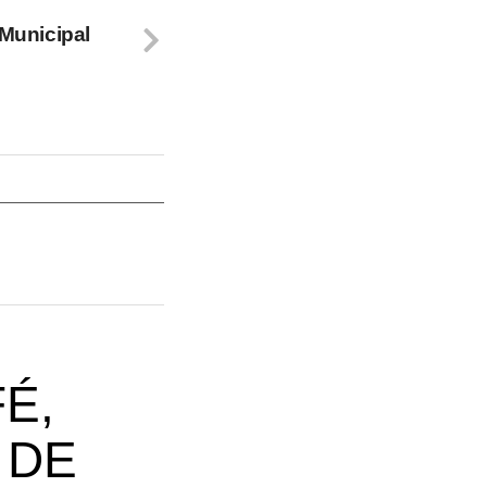
Municipal
É,
 DE