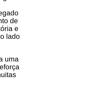
legado
nto de
tória e
o lado
xa uma
eforça
uitas