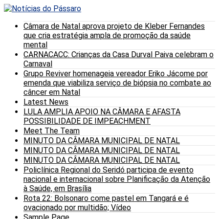
Câmara de Natal aprova projeto de Kleber Fernandes
que cria estratégia ampla de promoção da saúde
mental
CARNACACC: Crianças da Casa Durval Paiva celebram o
Carnaval
Grupo Reviver homenageia vereador Eriko Jácome por
emenda que viabiliza serviço de biópsia no combate ao
câncer em Natal
Latest News
LULA AMPLIA APOIO NA CÂMARA E AFASTA
POSSIBILIDADE DE IMPEACHMENT
Meet The Team
MINUTO DA CÂMARA MUNICIPAL DE NATAL
MINUTO DA CÂMARA MUNICIPAL DE NATAL
MINUTO DA CÂMARA MUNICIPAL DE NATAL
Policlínica Regional do Seridó participa de evento
nacional e internacional sobre Planificação da Atenção
à Saúde, em Brasília
Rota 22: Bolsonaro come pastel em Tangará e é
ovacionado por multidão; Vídeo
Sample Page