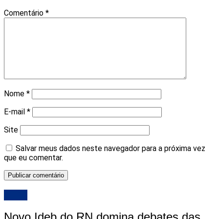
Comentário
*
Nome
*
E-mail
*
Site
Salvar meus dados neste navegador para a próxima vez
que eu comentar.
ALRN
Novo Ideb do RN domina debates das