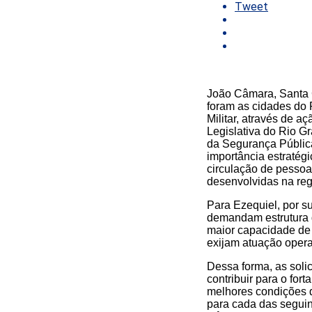
Tweet
João Câmara, Santa 
foram as cidades do 
Militar, através de 
Legislativa do Rio G
da Segurança Pública
importância estratég
circulação de pessoas
desenvolvidas na reg
Para Ezequiel, por s
demandam estrutura 
maior capacidade de r
exijam atuação opera
Dessa forma, as soli
contribuir para o fo
melhores condições d
para cada das seguin