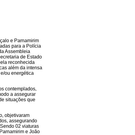
nçalo e Parnamirim
adas para a Polícia
 da Assembleia
Secretaria de Estado
pela reconhecida
cas além da intensa
 e/ou energética
ios contemplados,
modo a assegurar
 de situações que
o, objetivaram
ados, assegurando
 Sendo 02 viaturas
 Parnamirim e João