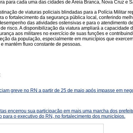
ra para cada uma das cidades de Areia Branca, Nova Cruz e S
tinação de viaturas policiais blindadas para a Polícia Militar 
ra o fortalecimento da segurança pública local, conferindo mel
desempenho das atividades ostensivas e para o atendimento d
e risco. A disponibilização da viatura ampliará a capacidade d
urança aos militares no exercício de suas funções e contribuin
oteção da população, especialmente em municípios que exercem
l e mantém fluxo constante de pessoas.
:
iam greve no RN a partir de 25 de maio após impasse em neg
tas encerrou sua participação em mais uma marcha dos prefei
o para o executivo do RN, no fortalecimento dos municípios.