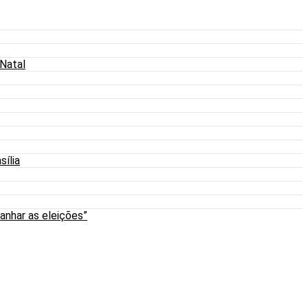
 Natal
sília
anhar as eleições”