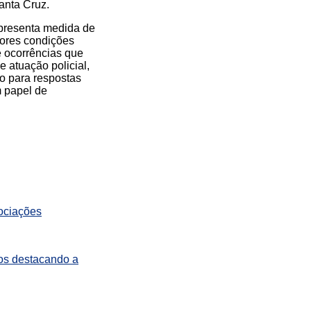
anta Cruz.
representa medida de
hores condições
e ocorrências que
e atuação policial,
do para respostas
 papel de
ociações
tos destacando a