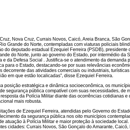
Cruz, Nova Cruz, Currais Novos, Caicó, Areia Branca, São Go
Rio Grande do Norte, contempladas com viaturas policiais blind
ação do deputado estadual Ezequiel Ferreira (PSDB), presidente
rande do Norte, junto ao governo do Estado, por intermédio da 
 e da Defesa Social . Justifica-se o atendimento da demanda 
ica para o Estado, destacando-se por suas relevâncias econômi
 decorrente das atividades comerciais ou industriais, turísticas
ião em que estão localicadas”, disse Ezequiel Ferreira.
ua posição estratégica e dinâmica socioeconômica, os municíp
de segurança pública compatível com suas necessidades, de 
esposta da Polícia Militar diante das ocorrências cotidianas e
cional mais robusta.
citações de Ezequiel Ferreira, atendidas pelo Governo do Estad
rtalecimento da segurança pública nos oito municípios contempl
e atuação à Polícia Militar e maior proteção à sociedade local.
tes cidades: Currais Novos, São Gonçalo do Amarante, Caicó,