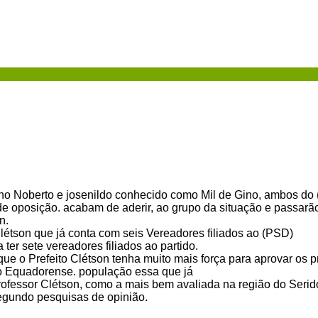
no Noberto e josenildo conhecido como Mil de Gino, ambos do
de oposição. acabam de aderir, ao grupo da situação e passarão
n.
Clétson que já conta com seis Vereadores filiados ao (PSD)
 ter sete vereadores filiados ao partido.
e o Prefeito Clétson tenha muito mais força para aprovar os p
o Equadorense. população essa que já
rofessor Clétson, como a mais bem avaliada na região do Seri
egundo pesquisas de opinião.