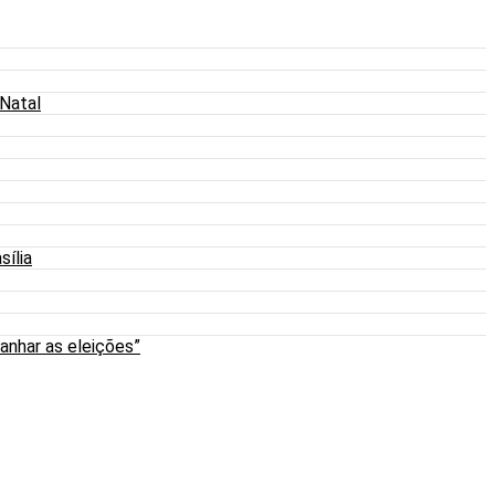
 Natal
sília
anhar as eleições”