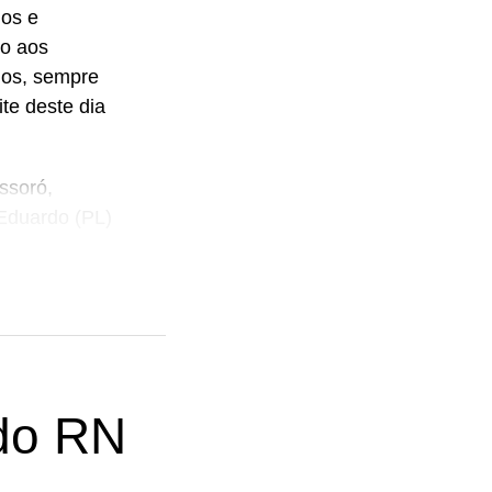
os e
do aos
nos, sempre
te deste dia
ssoró,
Eduardo (PL)
do RN