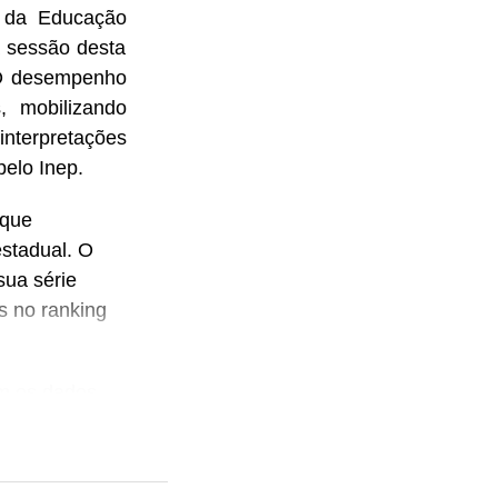
o da Educação
a sessão desta
. O desempenho
, mobilizando
nterpretações
pelo Inep.
 que
stadual. O
sua série
s no ranking
am os dados
 os resultados
am que os
investimentos