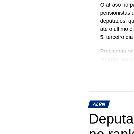
O atraso no p
pensionistas 
deputados, qu
até o último 
5, terceiro dia
Problemas ref
também entrar
se pronunciou
ALRN
Deputa