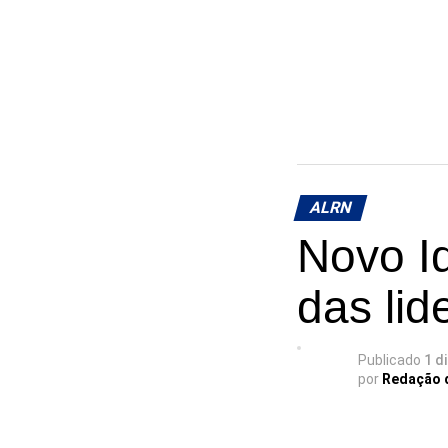
ALRN
Novo I
das li
Publicado
1 d
por
Redação 