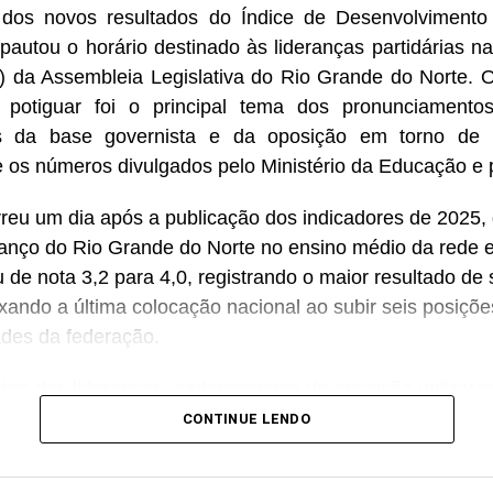
 dos novos resultados do Índice de Desenvolviment
 pautou o horário destinado às lideranças partidárias n
(6) da Assembleia Legislativa do Rio Grande do Norte
potiguar foi o principal tema dos pronunciamentos
s da base governista e da oposição em torno de i
re os números divulgados pelo Ministério da Educação e 
reu um dia após a publicação dos indicadores de 2025,
nço do Rio Grande do Norte no ensino médio da rede e
de nota 3,2 para 4,0, registrando o maior resultado de 
ixando a última colocação nacional ao subir seis posiçõe
ades da federação.
ário das lideranças, parlamentares da oposição utilizar
elhorias na qualidade da educação pública e questionar
CONTINUE LENDO
adual. Já representantes da base do governo defender
nciam uma recuperação da rede estadual, destacando 