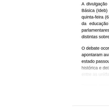
A divulgação
Básica (Ideb)
quinta-feira 
da educação 
parlamentare
distintas sob
O debate ocor
apontaram ava
estado passou 
histórica e de
entre as unid
Durante o hor
para cobrar m
da gestão est
números evide