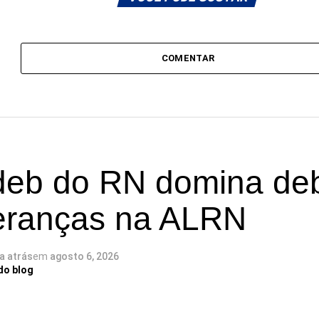
COMENTAR
deb do RN domina de
deranças na ALRN
ia atrás
em
agosto 6, 2026
do blog