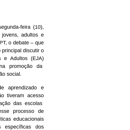
egunda-feira (10),
 jovens, adultos e
 PT, o debate – que
rincipal discutir o
 e Adultos (EJA)
l na promoção da
o social.
 de aprendizado e
o tiveram acesso
cipação das escolas
esse processo de
íticas educacionais
 específicas dos