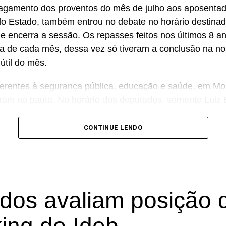
agamento dos proventos do mês de julho aos aposentad
do Estado, também entrou no debate no horário destina
e encerra a sessão. Os repasses feitos nos últimos 8 a
dia de cada mês, dessa vez só tiveram a conclusão na noi
 útil do mês.
erentes à segurança pública, educação e saúde, em Mo
am na pauta. No horário dos deputados, somente Luiz 
.
CONTINUE LENDO
dos avaliam posição 