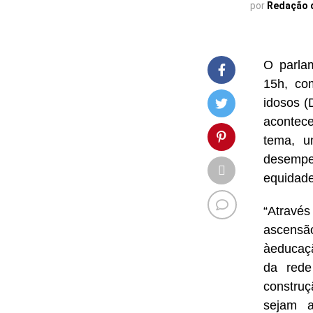
por
Redação 
O parlam
15h, com
idosos (
acontece
tema, u
desempe
equidade
“Atravé
ascensã
àeducaçã
da rede
construç
sejam a