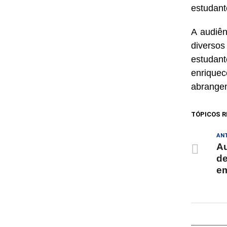
estudant
A audiên
diverso
estudan
enrique
abrangen
TÓPICOS R
AN
Au
de
em