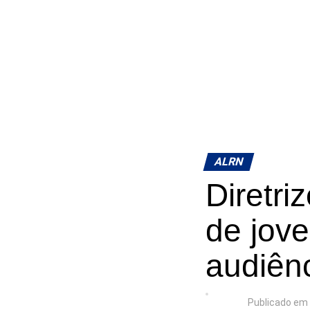
ALRN
Diretri
de jove
audiên
Publicado em