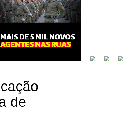
ducação
ma de