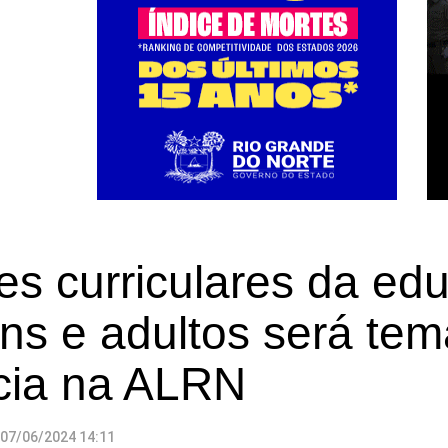
zes curriculares da e
ns e adultos será te
cia na ALRN
07/06/2024 14:11