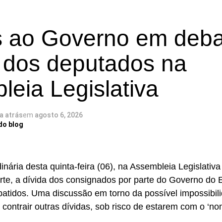
tura, ampliação do ensino em tempo integral e ações de
em como fatores que contribuíram para a evolução dos 
as ao Governo em deb
incipal indicador da qualidade da educação básica no pa
o dos deputados na
os estudantes no Sistema de Avaliação da Educação B
de aprovação escolar. Os resultados de 2025, divulgado
eia Legislativa
ram avanço nacional em todas as etapas da educação 
s índices na maior parte dos estados brasileiros.
ia atrás
em
agosto 6, 2026
do debate os deputados Coronel Azevedo (PL) e Isolda 
do blog
nária desta quinta-feira (06), na Assembleia Legislativa
te, a dívida dos consignados por parte do Governo do 
atidos. Uma discussão em torno da possível impossibil
contrair outras dívidas, sob risco de estarem com o ‘no