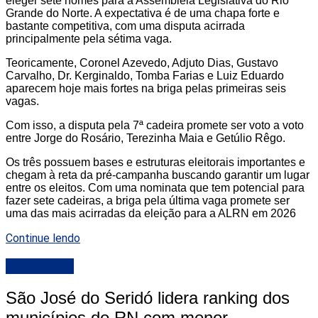
eleger sete nomes para a Assembleia Legislativa do Rio
Grande do Norte. A expectativa é de uma chapa forte e
bastante competitiva, com uma disputa acirrada
principalmente pela sétima vaga.
Teoricamente, Coronel Azevedo, Adjuto Dias, Gustavo
Carvalho, Dr. Kerginaldo, Tomba Farias e Luiz Eduardo
aparecem hoje mais fortes na briga pelas primeiras seis
vagas.
Com isso, a disputa pela 7ª cadeira promete ser voto a voto
entre Jorge do Rosário, Terezinha Maia e Getúlio Rêgo.
Os três possuem bases e estruturas eleitorais importantes e
chegam à reta da pré-campanha buscando garantir um lugar
entre os eleitos. Com uma nominata que tem potencial para
fazer sete cadeiras, a briga pela última vaga promete ser
uma das mais acirradas da eleição para a ALRN em 2026
Continue lendo
DESTAQUE
São José do Seridó lidera ranking dos
municípios do RN com menor