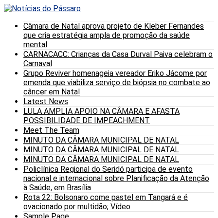
Câmara de Natal aprova projeto de Kleber Fernandes
que cria estratégia ampla de promoção da saúde
mental
CARNACACC: Crianças da Casa Durval Paiva celebram o
Carnaval
Grupo Reviver homenageia vereador Eriko Jácome por
emenda que viabiliza serviço de biópsia no combate ao
câncer em Natal
Latest News
LULA AMPLIA APOIO NA CÂMARA E AFASTA
POSSIBILIDADE DE IMPEACHMENT
Meet The Team
MINUTO DA CÂMARA MUNICIPAL DE NATAL
MINUTO DA CÂMARA MUNICIPAL DE NATAL
MINUTO DA CÂMARA MUNICIPAL DE NATAL
Policlínica Regional do Seridó participa de evento
nacional e internacional sobre Planificação da Atenção
à Saúde, em Brasília
Rota 22: Bolsonaro come pastel em Tangará e é
ovacionado por multidão; Vídeo
Sample Page