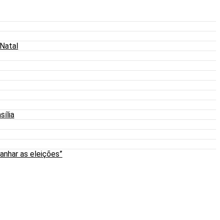
 Natal
sília
anhar as eleições”