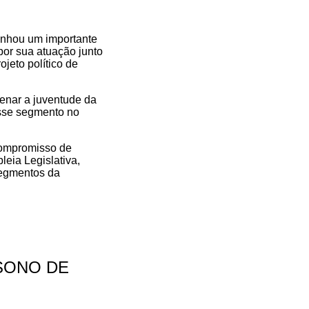
anhou um importante
por sua atuação junto
jeto político de
enar a juventude da
esse segmento no
 compromisso de
eia Legislativa,
segmentos da
 SONO DE