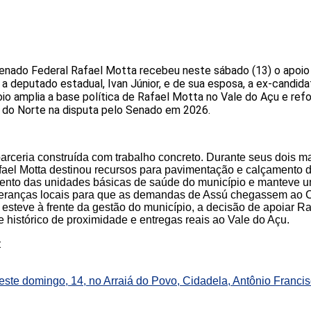
enado Federal Rafael Motta recebeu neste sábado (13) o apoio
a deputado estadual, Ivan Júnior, e de sua esposa, a ex-candidat
io amplia a base política de Rafael Motta no Vale do Açu e ref
de do Norte na disputa pelo Senado em 2026.
parceria construída com trabalho concreto. Durante seus dois 
fael Motta destinou recursos para pavimentação e calçamento 
imento das unidades básicas de saúde do município e manteve 
deranças locais para que as demandas de Assú chegassem ao 
 esteve à frente da gestão do município, a decisão de apoiar Ra
e histórico de proximidade e entregas reais ao Vale do Açu.
:
te domingo, 14, no Arraiá do Povo, Cidadela, Antônio Francis