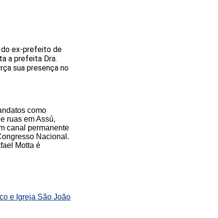
 do ex-prefeito de
a a prefeita Dra.
orça sua presença no
mandatos como
de ruas em Assú,
um canal permanente
Congresso Nacional.
fael Motta é
co e Igreja São João