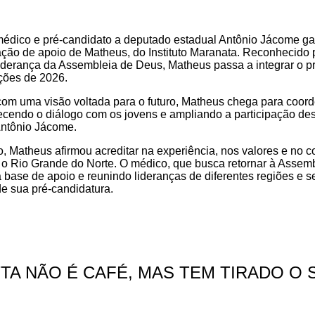
édico e pré-candidato a deputado estadual Antônio Jácome g
ação de apoio de Matheus, do Instituto Maranata. Reconhecido 
iderança da Assembleia de Deus, Matheus passa a integrar o pro
ções de 2026.
com uma visão voltada para o futuro, Matheus chega para coord
ecendo o diálogo com os jovens e ampliando a participação d
 Antônio Jácome.
o, Matheus afirmou acreditar na experiência, nos valores e no
 Rio Grande do Norte. O médico, que busca retornar à Assembl
base de apoio e reunindo lideranças de diferentes regiões e 
e sua pré-candidatura.
TA NÃO É CAFÉ, MAS TEM TIRADO O