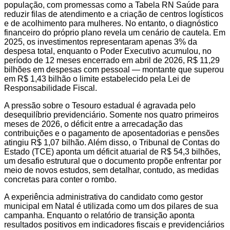
população, com promessas como a Tabela RN Saúde para
reduzir filas de atendimento e a criação de centros logísticos
e de acolhimento para mulheres. No entanto, o diagnóstico
financeiro do próprio plano revela um cenário de cautela. Em
2025, os investimentos representaram apenas 3% da
despesa total, enquanto o Poder Executivo acumulou, no
período de 12 meses encerrado em abril de 2026, R$ 11,29
bilhões em despesas com pessoal — montante que superou
em R$ 1,43 bilhão o limite estabelecido pela Lei de
Responsabilidade Fiscal.
A pressão sobre o Tesouro estadual é agravada pelo
desequilíbrio previdenciário. Somente nos quatro primeiros
meses de 2026, o déficit entre a arrecadação das
contribuições e o pagamento de aposentadorias e pensões
atingiu R$ 1,07 bilhão. Além disso, o Tribunal de Contas do
Estado (TCE) aponta um déficit atuarial de R$ 54,3 bilhões,
um desafio estrutural que o documento propõe enfrentar por
meio de novos estudos, sem detalhar, contudo, as medidas
concretas para conter o rombo.
A experiência administrativa do candidato como gestor
municipal em Natal é utilizada como um dos pilares de sua
campanha. Enquanto o relatório de transição aponta
resultados positivos em indicadores fiscais e previdenciários