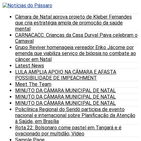
Câmara de Natal aprova projeto de Kleber Fernandes
que cria estratégia ampla de promoção da saúde
mental
CARNACACC: Crianças da Casa Durval Paiva celebram o
Carnaval
Grupo Reviver homenageia vereador Eriko Jácome por
emenda que viabiliza serviço de biópsia no combate ao
câncer em Natal
Latest News
LULA AMPLIA APOIO NA CÂMARA E AFASTA
POSSIBILIDADE DE IMPEACHMENT
Meet The Team
MINUTO DA CÂMARA MUNICIPAL DE NATAL
MINUTO DA CÂMARA MUNICIPAL DE NATAL
MINUTO DA CÂMARA MUNICIPAL DE NATAL
Policlínica Regional do Seridó participa de evento
nacional e internacional sobre Planificação da Atenção
à Saúde, em Brasília
Rota 22: Bolsonaro come pastel em Tangará e é
ovacionado por multidão; Vídeo
Sample Page