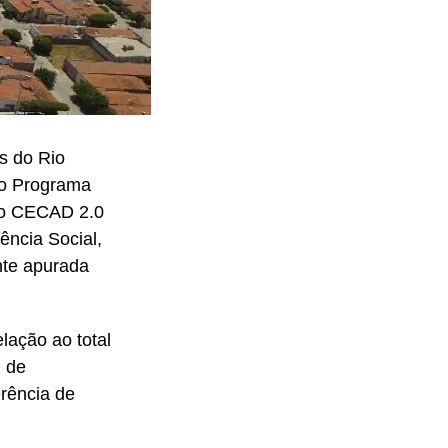
s do Rio
do Programa
do CECAD 2.0
ência Social,
nte apurada
lação ao total
l de
rência de