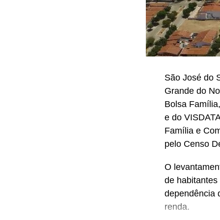
São José do S
Grande do Nor
Bolsa Famíli
e do VISDATA,
Família e Co
pelo Censo D
O levantament
de habitantes 
dependência d
renda.