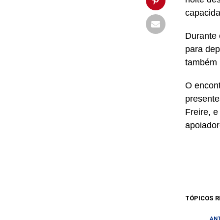
capacida
Durante 
para dep
também r
O encont
presente
Freire, 
apoiador
TÓPICOS R
AN