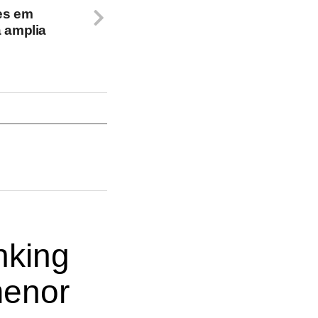
es em
a amplia
nking
menor