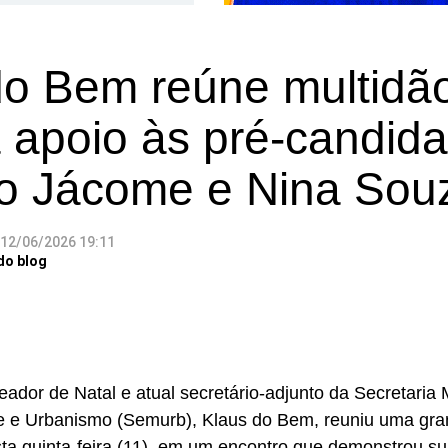
do Bem reúne multidã
 apoio às pré-candida
ko Jácome e Nina Sou
12/06/2026 19:11
do blog
eador de Natal e atual secretário-adjunto da Secretaria
 e Urbanismo (Semurb), Klaus do Bem, reuniu uma gra
sta quinta-feira (11), em um encontro que demonstrou sua