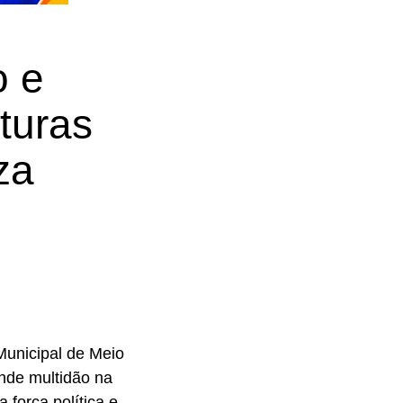
o e
turas
za
 Municipal de Meio
nde multidão na
 força política e