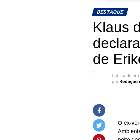
DESTAQUE
Klaus 
declara
de Eri
Publicado em
por
Redação 
O ex-ver
Ambiente
noite de