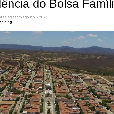
ência do Bolsa Famíl
oras atrás
em
agosto 6, 2026
do blog