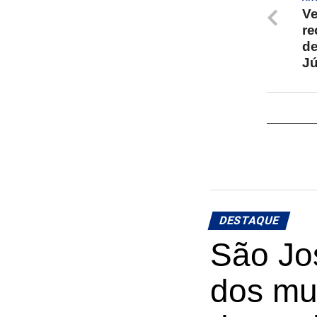
Ve
re
de
Jú
DESTAQUE
São Jos
dos mu