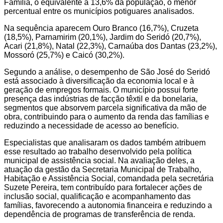
Família, o equivalente a 13,6% da população, o menor
percentual entre os municípios potiguares analisados.
Na sequência aparecem Ouro Branco (16,7%), Cruzeta
(18,5%), Parnamirim (20,1%), Jardim do Seridó (20,7%),
Acari (21,8%), Natal (22,3%), Carnaúba dos Dantas (23,2%),
Mossoró (25,7%) e Caicó (30,2%).
Segundo a análise, o desempenho de São José do Seridó
está associado à diversificação da economia local e à
geração de empregos formais. O município possui forte
presença das indústrias de facção têxtil e da bonelaria,
segmentos que absorvem parcela significativa da mão de
obra, contribuindo para o aumento da renda das famílias e
reduzindo a necessidade de acesso ao benefício.
Especialistas que analisaram os dados também atribuem
esse resultado ao trabalho desenvolvido pela política
municipal de assistência social. Na avaliação deles, a
atuação da gestão da Secretaria Municipal de Trabalho,
Habitação e Assistência Social, comandada pela secretária
Suzete Pereira, tem contribuído para fortalecer ações de
inclusão social, qualificação e acompanhamento das
famílias, favorecendo a autonomia financeira e reduzindo a
dependência de programas de transferência de renda.