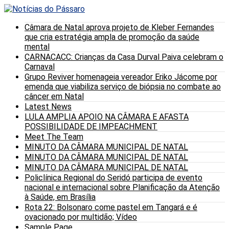
Câmara de Natal aprova projeto de Kleber Fernandes
que cria estratégia ampla de promoção da saúde
mental
CARNACACC: Crianças da Casa Durval Paiva celebram o
Carnaval
Grupo Reviver homenageia vereador Eriko Jácome por
emenda que viabiliza serviço de biópsia no combate ao
câncer em Natal
Latest News
LULA AMPLIA APOIO NA CÂMARA E AFASTA
POSSIBILIDADE DE IMPEACHMENT
Meet The Team
MINUTO DA CÂMARA MUNICIPAL DE NATAL
MINUTO DA CÂMARA MUNICIPAL DE NATAL
MINUTO DA CÂMARA MUNICIPAL DE NATAL
Policlínica Regional do Seridó participa de evento
nacional e internacional sobre Planificação da Atenção
à Saúde, em Brasília
Rota 22: Bolsonaro come pastel em Tangará e é
ovacionado por multidão; Vídeo
Sample Page