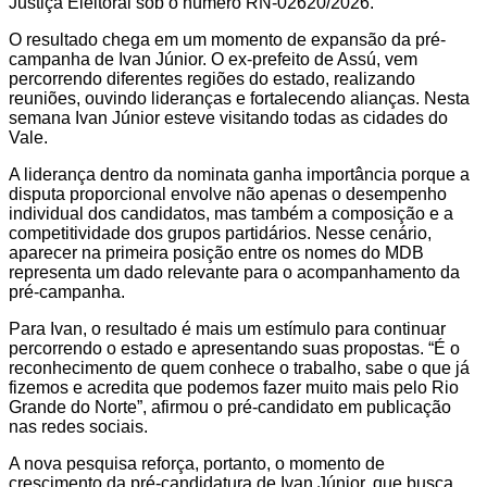
Justiça Eleitoral sob o número RN-02620/2026.
O resultado chega em um momento de expansão da pré-
campanha de Ivan Júnior. O ex-prefeito de Assú, vem
percorrendo diferentes regiões do estado, realizando
reuniões, ouvindo lideranças e fortalecendo alianças. Nesta
semana Ivan Júnior esteve visitando todas as cidades do
Vale.
A liderança dentro da nominata ganha importância porque a
disputa proporcional envolve não apenas o desempenho
individual dos candidatos, mas também a composição e a
competitividade dos grupos partidários. Nesse cenário,
aparecer na primeira posição entre os nomes do MDB
representa um dado relevante para o acompanhamento da
pré-campanha.
Para Ivan, o resultado é mais um estímulo para continuar
percorrendo o estado e apresentando suas propostas. “É o
reconhecimento de quem conhece o trabalho, sabe o que já
fizemos e acredita que podemos fazer muito mais pelo Rio
Grande do Norte”, afirmou o pré-candidato em publicação
nas redes sociais.
A nova pesquisa reforça, portanto, o momento de
crescimento da pré-candidatura de Ivan Júnior, que busca