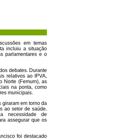
 discussões em temas
a incluiu a situação
as parlamentares e o
 dos debates. Durante
is relativos ao IPVA,
 Norte (Femurn), as
iais na ponta, como
res municipais.
 giraram em torno da
s ao setor de saúde.
 a necessidade de
ara assegurar que os
ncisco foi destacado