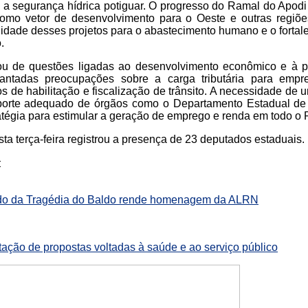
a segurança hídrica potiguar. O progresso do Ramal do Apodi 
 como vetor de desenvolvimento para o Oeste e outras regiõ
uidade desses projetos para o abastecimento humano e o forta
.
tou de questões ligadas ao desenvolvimento econômico e à p
vantadas preocupações sobre a carga tributária para empre
os de habilitação e fiscalização de trânsito. A necessidade de
porte adequado de órgãos como o Departamento Estadual de Tr
tégia para estimular a geração de emprego e renda em todo o 
ta terça-feira registrou a presença de 23 deputados estaduais.
:
do da Tragédia do Baldo rende homenagem da ALRN
ação de propostas voltadas à saúde e ao serviço público