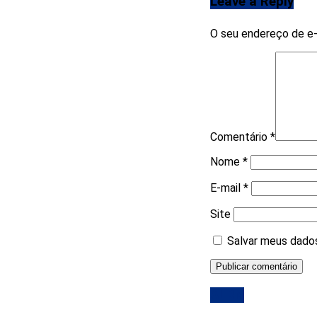
Leave a Reply
O seu endereço de e-
Comentário
*
Nome
*
E-mail
*
Site
Salvar meus dados
ALRN