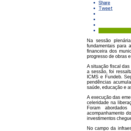
Share
Tweet
Na sessão plenária 
fundamentais para a
financeira dos muni
progresso de obras es
A situação fiscal da
a sessão, foi ressal
ICMS e Fundeb. Seg
pendências acumula
saúde, educação e as
A execução das emen
celeridade na liber
Foram abordados 
acompanhamento dos 
investimentos chegue
No campo da infraes