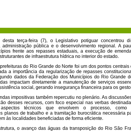
desta terça-feira (7), o Legislativo potiguar concentrou
 administração pública e o desenvolvimento regional. A paut
cípios frente aos repasses estaduais, a execução de emend
truturantes de infraestrutura hídrica no interior do estado.
s prefeituras do Rio Grande do Norte foi um dos pontos centrais
tada a importância da regularização de repasses constituciona
undo dados da Federação dos Municípios do Rio Grande do
das impactam diretamente a manutenção de serviços essenc
sistência social, gerando insegurança financeira para os gesto
das impositivas também repercutiu no plenário. As discussões
ação desses recursos, com foco especial nas verbas destinada
aspectos técnicos que envolvem o processo, como
planos de trabalho e a tramitação burocrática necessária p
m às localidades beneficiadas de forma eficiente.
trutura, o avanço das águas da transposição do Rio São Fra