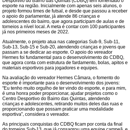
Desportivo do Bairro das Quintas (CDBQ) tem fomentado o
esporte na região. Inicialmente com apenas seis alunos, o
projeto formou times de futsal, e desde que passou a receber
o apoio do parlamentar, já atende 86 crianças e
adolescentes do bairro, que agora participam de aulas e de
torneios a nível local. A meta é contar com 100 participantes
já nos primeiros meses de 2022.
Atualmente, o projeto atua nas categorias Sub-9, Sub-11,
Sub-13, Sub-15 e Sub-20, atendendo crianças e jovens que
passam a se dedicar ao esporte. O apoio do vereador
Hermes foi fundamental para o desenvolvimento do CDBQ,
que agora conta com estrutura de fardamento, bolas, apitos e
materiais esportivos para jogadores e equipes.
Na avaliação do vereador Hermes Câmara, o fomento do
esporte é importante para o desenvolvimento dos jovens:
“Eu tenho muito orgulho de ter vindo do esporte, e para mim,
é uma honra poder proporcionar, ajudar projetos como o
Centro Desportivo do Bairro das Quintas, atendendo
crianças e adolescentes, retirando muitos deles das ruas e
proporcionando que possam praticar uma modalidade
esportiva”, considera o vereador.
As principais conquistas do CDBQ ficam por conta da final
do torneios Sub-13, que já consagrou uma equipe campeã, e