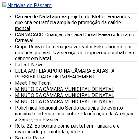
Câmara de Natal aprova projeto de Kleber Fernandes
que cria estratégia ampla de promoção da saúde
mental
CARNACACC: Crianças da Casa Durval Paiva celebram o
Carnaval
Grupo Reviver homenageia vereador Eriko Jácome por
emenda que viabiliza serviço de biópsia no combate ao
câncer em Natal
Latest News
LULA AMPLIA APOIO NA CÂMARA E AFASTA
POSSIBILIDADE DE IMPEACHMENT
Meet The Team
MINUTO DA CÂMARA MUNICIPAL DE NATAL
MINUTO DA CÂMARA MUNICIPAL DE NATAL
MINUTO DA CÂMARA MUNICIPAL DE NATAL
Policlínica Regional do Seridó participa de evento
nacional e internacional sobre Planificação da Atenção
à Saúde, em Brasília
Rota 22: Bolsonaro come pastel em Tangará e é
ovacionado por multidão; Vídeo
Sample Page