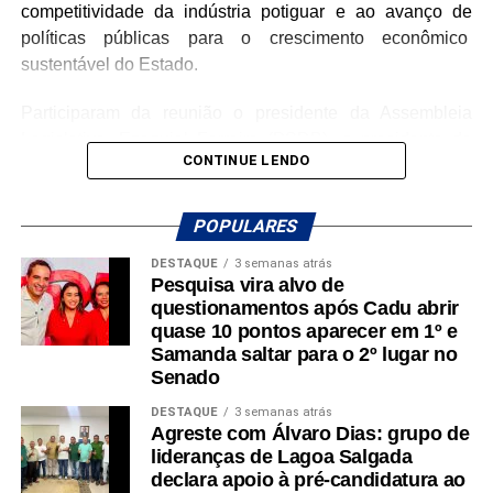
competitividade da indústria potiguar e ao avanço de
Hermano Morais (MDB) e Divaneide Basílio (PT).
políticas públicas para o crescimento econômico
sustentável do Estado.
Participaram da reunião o presidente da Assembleia
Legislativa, Ezequiel Ferreira (PSDB), o presidente da
CONTINUE LENDO
FIERN, Roberto Serquiz, além de representantes de
entidades ligadas ao setor produtivo, como o presidente
do Sinduscon/RN e do Coere, Sérgio Henrique Andrade
POPULARES
de Azevedo, o presidente do Sinecim e do Coema,
DESTAQUE
3 semanas atrás
Marcelo Caetano Rosado Maia, a coordenadora
Pesquisa vira alvo de
executiva de Relações Institucionais e com Mercado da
questionamentos após Cadu abrir
FIERN, Ana Adalgisa Dias Paulino, o assessor técnico do
quase 10 pontos aparecer em 1º e
Observatório da Indústria, Pedro Albuquerque, o
Samanda saltar para o 2º lugar no
Senado
procurador-geral da Assembleia Legislativa, Renato
Guerra, e Sérgio Freire, assessor jurídico da FIERN.
DESTAQUE
3 semanas atrás
Agreste com Álvaro Dias: grupo de
Durante a reunião, os participantes destacaram a
lideranças de Lagoa Salgada
importância da aproximação permanente entre o Poder
declara apoio à pré-candidatura ao