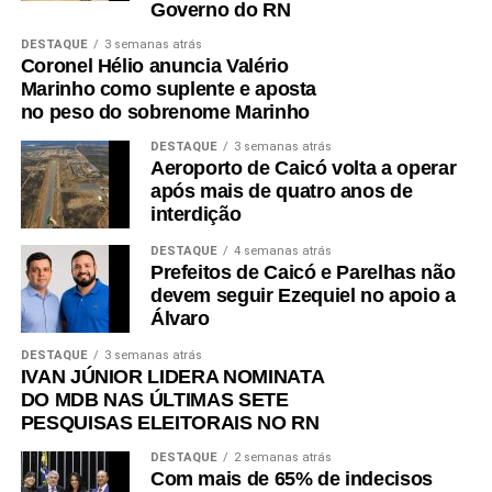
Governo do RN
Legislativo e o setor produtivo para a construção de
soluções que favoreçam o ambiente de negócios, a
DESTAQUE
3 semanas atrás
geração de emprego e renda e a atração de novos
Coronel Hélio anuncia Valério
Marinho como suplente e aposta
investimentos.
no peso do sobrenome Marinho
O presidente Roberto Serquiz destacou a agenda de
DESTAQUE
3 semanas atrás
desenvolvimento proposta pela FIERN que aponta para
Aeroporto de Caicó volta a operar
após mais de quatro anos de
iniciativas nas áreas de infraestrutura e regulatória com o
interdição
objetivo de incentivar o crescimento da indústria.
DESTAQUE
4 semanas atrás
“O RN tem um enorme potencial para transformar as suas
Prefeitos de Caicó e Parelhas não
riquezas, de forma sustentável, em oportunidade e renda
devem seguir Ezequiel no apoio a
Álvaro
para o nosso povo e isso passa pelo fortalecimento da
indústria”, disse o presidente da FIERN.
DESTAQUE
3 semanas atrás
IVAN JÚNIOR LIDERA NOMINATA
DO MDB NAS ÚLTIMAS SETE
PESQUISAS ELEITORAIS NO RN
DESTAQUE
2 semanas atrás
Com mais de 65% de indecisos