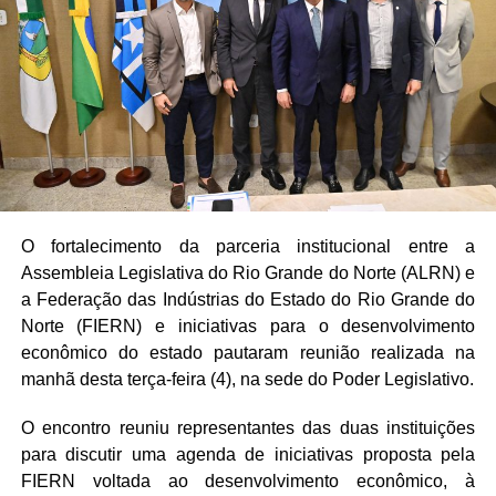
da campanha “Agosto Lilás”, que celebra dez anos de
legislação estadual voltada ao combate à violência contra
a mulher. A necessidade de dar visibilidade aos dados de
segurança pública e fortalecer a rede de proteção foi
reforçada. Outras iniciativas legislativas mencionadas
incluíram a proposta de restrição à publicidade de
plataformas de apostas em espaços públicos e o
reconhecimento de manifestações culturais e botânicas,
como o crochê potiguar e plantas de tradições ancestrais,
O fortalecimento da parceria institucional entre a
como patrimônios imateriais do estado.
Assembleia Legislativa do Rio Grande do Norte (ALRN) e
a Federação das Indústrias do Estado do Rio Grande do
Por fim, questões relacionadas à infraestrutura hídrica em
Norte (FIERN) e iniciativas para o desenvolvimento
escolas da zona rural e a importância de campanhas
econômico do estado pautaram reunião realizada na
educativas de saúde, como o combate ao câncer e o
manhã desta terça-feira (4), na sede do Poder Legislativo.
incentivo ao aleitamento materno, completaram as
discussões do dia.
O encontro reuniu representantes das duas instituições
para discutir uma agenda de iniciativas proposta pela
Participaram dos pronunciamentos os deputados
FIERN voltada ao desenvolvimento econômico, à
Cristiane Dantas (PSDB), Coronel Azevedo (PL),