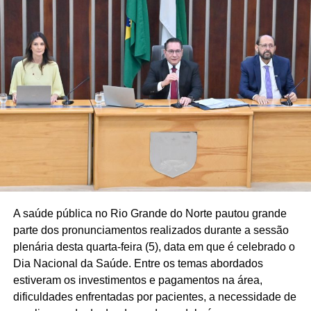
atendimentos e acompanhou cerca de cinco mil mulheres
com medidas protetivas, reforçando a fiscalização das
decisões judiciais e a proteção às vítimas.
A audiência também evidenciou a expansão da atuação
da Procuradoria Especial da Mulher da Assembleia
Legislativa (ProMulher), que completa três anos neste
mês e já contribuiu para a implantação de 60
Procuradorias da Mulher em câmaras municipais
potiguares, ampliando o acesso das mulheres aos
serviços de acolhimento psicológico, assistência social e
orientação jurídica. Outro destaque foi o lançamento do
Observatório da Mulher Potiguar contra a Violência,
A saúde pública no Rio Grande do Norte pautou grande
plataforma desenvolvida pela Assembleia em parceria
parte dos pronunciamentos realizados durante a sessão
com órgãos da segurança pública para reunir dados
plenária desta quarta-feira (5), data em que é celebrado o
sobre violência de gênero e subsidiar a formulação de
Dia Nacional da Saúde. Entre os temas abordados
políticas públicas baseadas em evidências.
estiveram os investimentos e pagamentos na área,
dificuldades enfrentadas por pacientes, a necessidade de
Apesar dos avanços, o debate reforçou que o