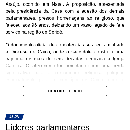
Araújo, ocorrido em Natal. A proposição, apresentada
pela presidência da Casa com a adesão dos demais
parlamentares, prestou homenagens ao religioso, que
faleceu aos 96 anos, deixando um vasto legado de fé e
serviço na região do Seridó.
O documento oficial de condolências será encaminhado
à Diocese de Caicó, onde o sacerdote construiu uma
trajetória de mais de seis décadas dedicada à Igreja
Católica. O falecimento foi lamentado como uma perda
significativa para a comunidade religiosa potiguar,
especialmente para o município de Caicó, onde o
Monsenhor atuou como pároco emérito da Catedral de
CONTINUE LENDO
Santana.
Ordenado sacerdote em 6 de janeiro de 1960, Monsenhor
Antenor esteve à frente da Paróquia de Santana por 47
ALRN
anos. Durante seu extenso ministério, destacou-se pela
Líderes parlamentares
proximidade com os fiéis e pelo papel decisivo na