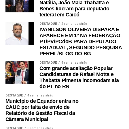
Natália, João Maia Thabatta e
Benes lideram para deputado
federal em Caicó
DESTAQUE
2 semanas atrás
IVANILSON OLIVEIRA DISPARA E
APARECE EM 1º NA FEDERAÇÃO
PT/PV/PCdoB PARA DEPUTADO
ESTADUAL, SEGUNDO PESQUISA
PERFIL/BLOG DO BG
DESTAQUE
4 semanas atrás
Com grande aceitação Popular
Candidaturas de Rafael Motta e
Thabatta Pimenta incomodam ala
do PT no RN
DESTAQUE
4 semanas atrás
Município de Equador entra no
CAUC por falta de envio de
Relatório de Gestão Fiscal da
Câmara Municipal
DESTAQUE
3 semanas atrás