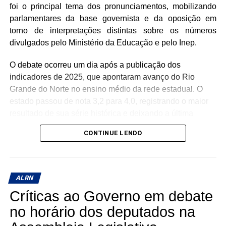
foi o principal tema dos pronunciamentos, mobilizando
parlamentares da base governista e da oposição em
torno de interpretações distintas sobre os números
divulgados pelo Ministério da Educação e pelo Inep.
O debate ocorreu um dia após a publicação dos
indicadores de 2025, que apontaram avanço do Rio
Grande do Norte no ensino médio da rede estadual. O
estado passou de nota 3,2 para 4,0, registrando o maior
resultado de sua série histórica e deixando a última
colocação nacional ao subir seis posições no ranking
CONTINUE LENDO
entre as unidades da federação.
Durante o horário das lideranças, parlamentares da
oposição utilizaram os dados para cobrar melhorias na
ALRN
qualidade da educação pública e questionar os
Críticas ao Governo em debate
resultados da gestão estadual. Já representantes da base
do governo defenderam que os números evidenciam uma
no horário dos deputados na
recuperação da rede estadual, destacando investimentos