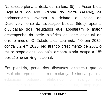
Na sessão plenária desta quinta-feira (6), na Assembleia
Legislativa do Rio Grande do Norte (ALRN), os
parlamentares levaram a debate o Índice de
Desenvolvimento da Educação Básica (Ideb), após a
divulgação dos resultados que apontaram o maior
desempenho da série histórica da rede estadual de
ensino médio. O Estado alcançou nota 4,0 em 2025,
contra 3,2 em 2023, registrando crescimento de 25%, o
maior proporcional do país, embora ainda ocupe a 18ª
posição no ranking nacional.
Em plenário, parte dos discursos destacou que o
resultado representa uma mudança histórica para a
educação potiguar, atribuindo o avanço aos
investimentos realizados na rede estadual, à ampliação
da educação inclusiva, à convocação de professores
CONTINUE LENDO
concursados e ao trabalho desenvolvido nas escolas.
Também foi ressaltado que o Rio Grande do Norte deixou