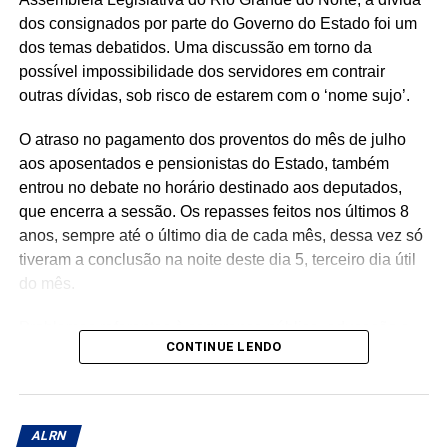
dos consignados por parte do Governo do Estado foi um
dos temas debatidos. Uma discussão em torno da
possível impossibilidade dos servidores em contrair
outras dívidas, sob risco de estarem com o ‘nome sujo’.
O atraso no pagamento dos proventos do mês de julho
aos aposentados e pensionistas do Estado, também
entrou no debate no horário destinado aos deputados,
que encerra a sessão. Os repasses feitos nos últimos 8
anos, sempre até o último dia de cada mês, dessa vez só
tiveram a conclusão na noite deste dia 5, terceiro dia útil
do mês.
Problemas referentes à segurança pública, educação e
CONTINUE LENDO
saúde, em Mossoró, também entraram na pauta. No
horário dos deputados, somente Luiz Eduardo (PL) se
pronunciou.
ALRN