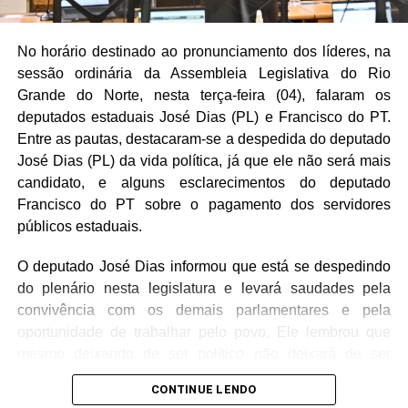
No horário destinado ao pronunciamento dos líderes, na
sessão ordinária da Assembleia Legislativa do Rio
Grande do Norte, nesta terça-feira (04), falaram os
deputados estaduais José Dias (PL) e Francisco do PT.
Entre as pautas, destacaram-se a despedida do deputado
José Dias (PL) da vida política, já que ele não será mais
candidato, e alguns esclarecimentos do deputado
Francisco do PT sobre o pagamento dos servidores
públicos estaduais.
O deputado José Dias informou que está se despedindo
do plenário nesta legislatura e levará saudades pela
convivência com os demais parlamentares e pela
oportunidade de trabalhar pelo povo. Ele lembrou que
mesmo deixando de ser político não deixará de ser
cidadão e continuará votando pelo progresso da
CONTINUE LENDO
comunidade.