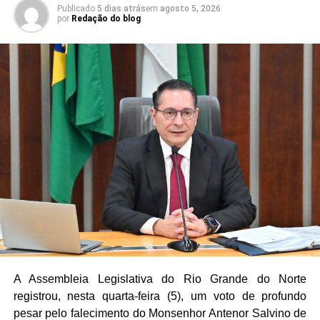
Publicado
5 dias atrás
em
agosto 5, 2026
Óssea (Redome), maiores são as possibilidades de
por
Redação do blog
encontrar um doador compatível. O cadastro pode ser
realizado por pessoas que atendam aos critérios
estabelecidos pelo Ministério da Saúde, e a mobilização
também reforçou a importância da doação regular de
sangue.
As condições de atendimento na rede pública também
estiveram entre as preocupações apresentadas durante a
sessão. Situações envolvendo pacientes que aguardam
exames e atendimento em condições inadequadas foram
mencionadas como exemplos dos desafios enfrentados
pelo sistema de saúde.
Os deputados José Dias (PL), Cristiane Dantas (PSDB),
Luiz Eduardo (PL) e Nelter Queiroz (PP) participaram do
A Assembleia Legislativa do Rio Grande do Norte
horário destinado aos oradores.
registrou, nesta quarta-feira (5), um voto de profundo
pesar pelo falecimento do Monsenhor Antenor Salvino de