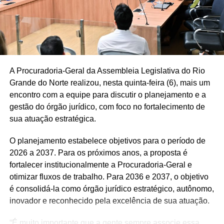
jovens que não estudam nem trabalham, defendendo que
educação e inclusão social caminhem juntas.
Ainda durante a discussão, os parlamentares lembraram
que a melhora do índice também é resultado da cobrança
por mudanças na educação pública, reforçando que o
A Procuradoria-Geral da Assembleia Legislativa do Rio
avanço não elimina os desafios que permanecem para a
Grande do Norte realizou, nesta quinta-feira (6), mais um
rede estadual.
encontro com a equipe para discutir o planejamento e a
gestão do órgão jurídico, com foco no fortalecimento de
Participaram do debate os deputados Hermano Morais
sua atuação estratégica.
(MDB), Francisco do PT, José Dias (PL) e Cristiane
Dantas (PSDB).
O planejamento estabelece objetivos para o período de
2026 a 2037. Para os próximos anos, a proposta é
fortalecer institucionalmente a Procuradoria-Geral e
otimizar fluxos de trabalho. Para 2036 e 2037, o objetivo
é consolidá-la como órgão jurídico estratégico, autônomo,
inovador e reconhecido pela excelência de sua atuação.
“É muito importante que a gente sempre associe essa