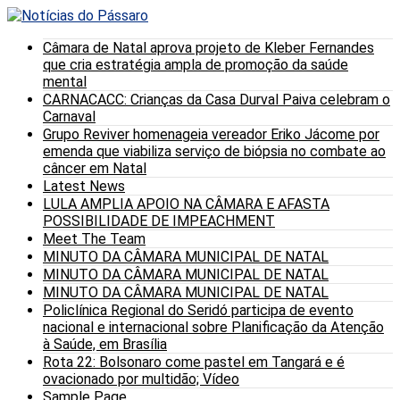
Câmara de Natal aprova projeto de Kleber Fernandes
que cria estratégia ampla de promoção da saúde
mental
CARNACACC: Crianças da Casa Durval Paiva celebram o
Carnaval
Grupo Reviver homenageia vereador Eriko Jácome por
emenda que viabiliza serviço de biópsia no combate ao
câncer em Natal
Latest News
LULA AMPLIA APOIO NA CÂMARA E AFASTA
POSSIBILIDADE DE IMPEACHMENT
Meet The Team
MINUTO DA CÂMARA MUNICIPAL DE NATAL
MINUTO DA CÂMARA MUNICIPAL DE NATAL
MINUTO DA CÂMARA MUNICIPAL DE NATAL
Policlínica Regional do Seridó participa de evento
nacional e internacional sobre Planificação da Atenção
à Saúde, em Brasília
Rota 22: Bolsonaro come pastel em Tangará e é
ovacionado por multidão; Vídeo
Sample Page