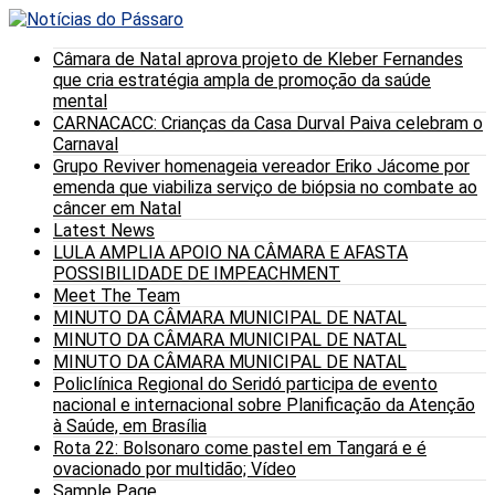
Câmara de Natal aprova projeto de Kleber Fernandes
que cria estratégia ampla de promoção da saúde
mental
CARNACACC: Crianças da Casa Durval Paiva celebram o
Carnaval
Grupo Reviver homenageia vereador Eriko Jácome por
emenda que viabiliza serviço de biópsia no combate ao
câncer em Natal
Latest News
LULA AMPLIA APOIO NA CÂMARA E AFASTA
POSSIBILIDADE DE IMPEACHMENT
Meet The Team
MINUTO DA CÂMARA MUNICIPAL DE NATAL
MINUTO DA CÂMARA MUNICIPAL DE NATAL
MINUTO DA CÂMARA MUNICIPAL DE NATAL
Policlínica Regional do Seridó participa de evento
nacional e internacional sobre Planificação da Atenção
à Saúde, em Brasília
Rota 22: Bolsonaro come pastel em Tangará e é
ovacionado por multidão; Vídeo
Sample Page