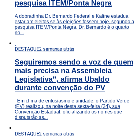
pesquisa ITEM/Ponta Negra
A dobradinha Dr. Bernardo Federal e Kaline estadual
estariam eleitos se às eleições fossem hoje, segundo a
pesquisa ITEM/Ponta Negra. Dr. Bernardo é o quarto
no...
DESTAQUE
2 semanas atrás
Seguiremos sendo a voz de quem
mais precisa na Assembleia
Legislativa”, afirma Ubaldo
durante convenção do PV
Em clima de entusiasmo e unidade, o Partido Verde
(PV) realizou, na noite desta sexta-feira (24), sua
Convenção Estadual, oficializando os nomes que
disputarão as...
DESTAQUE
2 semanas atrás