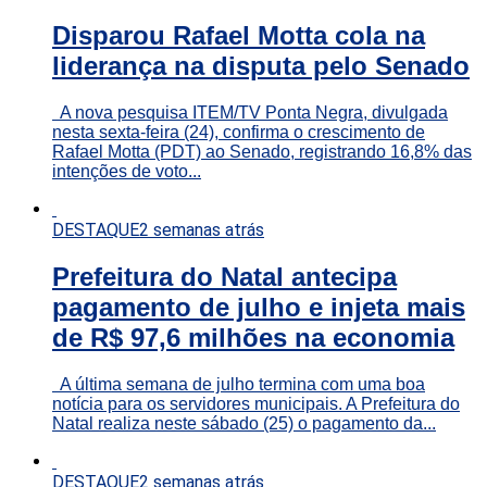
Disparou Rafael Motta cola na
liderança na disputa pelo Senado
A nova pesquisa ITEM/TV Ponta Negra, divulgada
nesta sexta-feira (24), confirma o crescimento de
Rafael Motta (PDT) ao Senado, registrando 16,8% das
intenções de voto...
DESTAQUE
2 semanas atrás
Prefeitura do Natal antecipa
pagamento de julho e injeta mais
de R$ 97,6 milhões na economia
A última semana de julho termina com uma boa
notícia para os servidores municipais. A Prefeitura do
Natal realiza neste sábado (25) o pagamento da...
DESTAQUE
2 semanas atrás