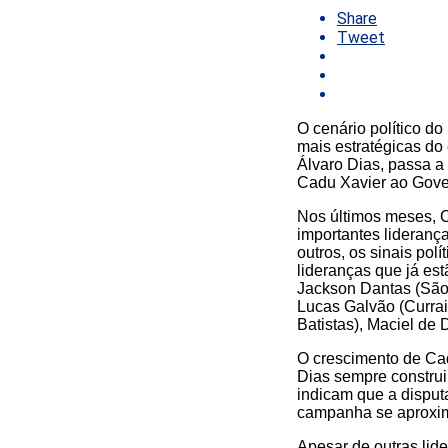
Share
Tweet
O cenário político d
mais estratégicas do 
Álvaro Dias, passa a
Cadu Xavier ao Gove
Nos últimos meses, C
importantes liderança
outros, os sinais pol
lideranças que já es
Jackson Dantas (São 
Lucas Galvão (Currai
Batistas), Maciel de 
O crescimento de Ca
Dias sempre construi
indicam que a disput
campanha se aproxi
Apesar de outras lide