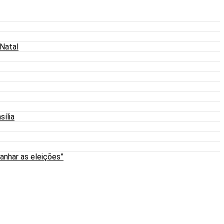
 Natal
sília
anhar as eleições”