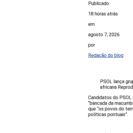
Publicado
18 horas atrás
em
agosto 7, 2026
por
Redação do blog
PSOL lança grup
africana
Reprod
Candidatos do PSOL n
“bancada da macumba”,
que “os povos do ter
políticas pontuais”.