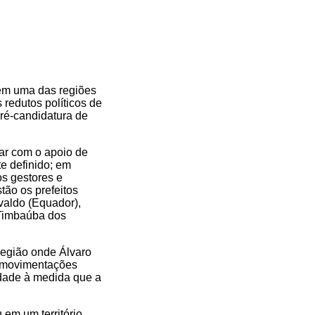
 em uma das regiões
 redutos políticos de
pré-candidatura de
tar com o apoio de
te definido; em
os gestores e
ão os prefeitos
valdo (Equador),
(Timbaúba dos
região onde Álvaro
e movimentações
idade à medida que a
 em um território