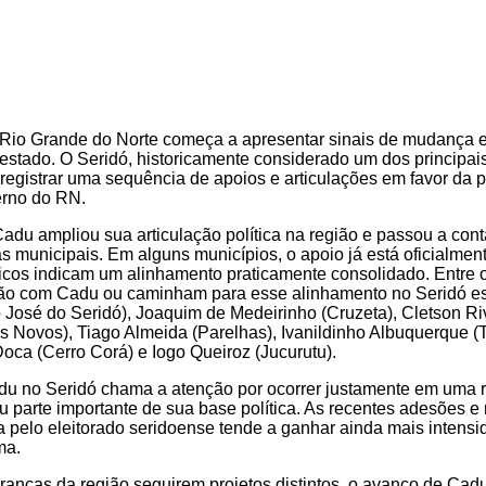
o Rio Grande do Norte começa a apresentar sinais de mudança
estado. O Seridó, historicamente considerado um dos principais
 registrar uma sequência de apoios e articulações em favor da 
rno do RN.
adu ampliou sua articulação política na região e passou a con
s municipais. Em alguns municípios, o apoio já está oficialmen
íticos indicam um alinhamento praticamente consolidado. Entre 
tão com Cadu ou caminham para esse alinhamento no Seridó est
José do Seridó), Joaquim de Medeirinho (Cruzeta), Cletson Ri
s Novos), Tiago Almeida (Parelhas), Ivanildinho Albuquerque 
Doca (Cerro Corá) e Iogo Queiroz (Jucurutu).
du no Seridó chama a atenção por ocorrer justamente em uma 
u parte importante de sua base política. As recentes adesões 
a pelo eleitorado seridoense tende a ganhar ainda mais intens
ma.
ranças da região seguirem projetos distintos, o avanço de Cadu