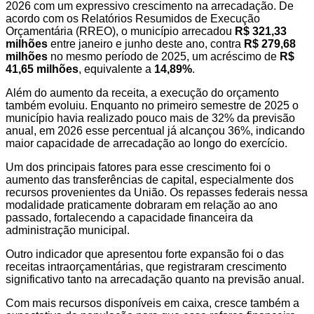
2026 com um expressivo crescimento na arrecadação. De
acordo com os Relatórios Resumidos de Execução
Orçamentária (RREO), o município arrecadou
R$ 321,33
milhões
entre janeiro e junho deste ano, contra
R$ 279,68
milhões
no mesmo período de 2025, um acréscimo de
R$
41,65 milhões
, equivalente a
14,89%
.
Além do aumento da receita, a execução do orçamento
também evoluiu. Enquanto no primeiro semestre de 2025 o
município havia realizado pouco mais de 32% da previsão
anual, em 2026 esse percentual já alcançou 36%, indicando
maior capacidade de arrecadação ao longo do exercício.
Um dos principais fatores para esse crescimento foi o
aumento das transferências de capital, especialmente dos
recursos provenientes da União. Os repasses federais nessa
modalidade praticamente dobraram em relação ao ano
passado, fortalecendo a capacidade financeira da
administração municipal.
Outro indicador que apresentou forte expansão foi o das
receitas intraorçamentárias, que registraram crescimento
significativo tanto na arrecadação quanto na previsão anual.
Com mais recursos disponíveis em caixa, cresce também a