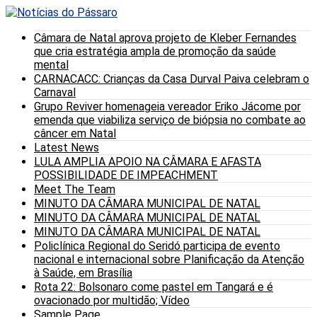
Câmara de Natal aprova projeto de Kleber Fernandes
que cria estratégia ampla de promoção da saúde
mental
CARNACACC: Crianças da Casa Durval Paiva celebram o
Carnaval
Grupo Reviver homenageia vereador Eriko Jácome por
emenda que viabiliza serviço de biópsia no combate ao
câncer em Natal
Latest News
LULA AMPLIA APOIO NA CÂMARA E AFASTA
POSSIBILIDADE DE IMPEACHMENT
Meet The Team
MINUTO DA CÂMARA MUNICIPAL DE NATAL
MINUTO DA CÂMARA MUNICIPAL DE NATAL
MINUTO DA CÂMARA MUNICIPAL DE NATAL
Policlínica Regional do Seridó participa de evento
nacional e internacional sobre Planificação da Atenção
à Saúde, em Brasília
Rota 22: Bolsonaro come pastel em Tangará e é
ovacionado por multidão; Vídeo
Sample Page