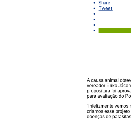
Share
Tweet
A causa animal obtev
vereador Eriko Jácom
propositura foi apro
para avaliação do Po
“Infelizmente vemos 
criamos esse projeto
doenças de parasitas 