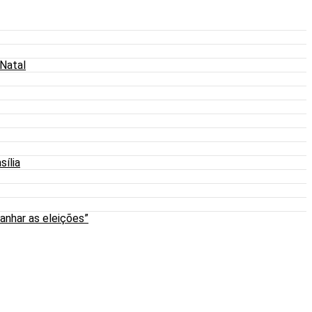
 Natal
sília
anhar as eleições”