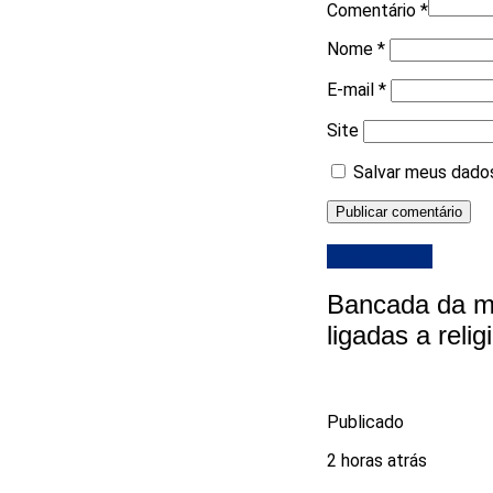
Comentário
*
Nome
*
E-mail
*
Site
Salvar meus dados
DESTAQUE
Bancada da ma
ligadas a reli
Publicado
2 horas atrás