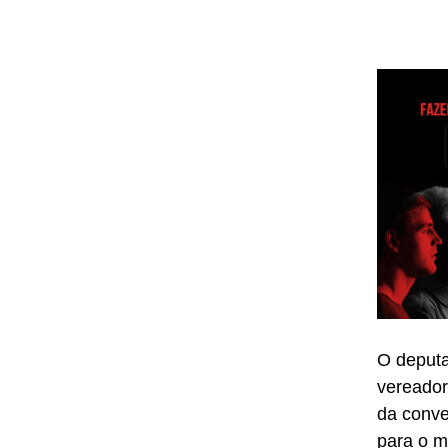
O deputa
vereador
da conve
para o m