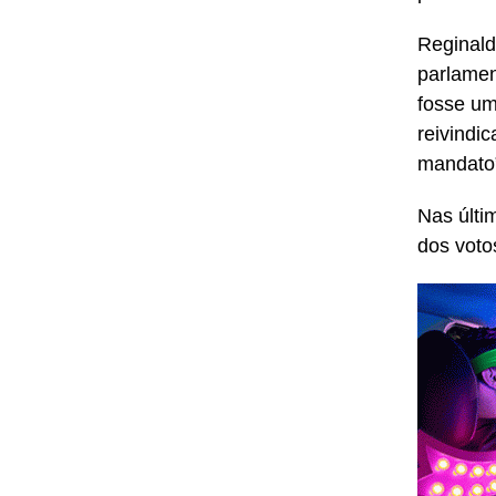
Reginald
parlamen
fosse um
reivindi
mandato”
Nas últi
dos voto