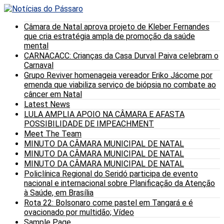
Câmara de Natal aprova projeto de Kleber Fernandes
que cria estratégia ampla de promoção da saúde
mental
CARNACACC: Crianças da Casa Durval Paiva celebram o
Carnaval
Grupo Reviver homenageia vereador Eriko Jácome por
emenda que viabiliza serviço de biópsia no combate ao
câncer em Natal
Latest News
LULA AMPLIA APOIO NA CÂMARA E AFASTA
POSSIBILIDADE DE IMPEACHMENT
Meet The Team
MINUTO DA CÂMARA MUNICIPAL DE NATAL
MINUTO DA CÂMARA MUNICIPAL DE NATAL
MINUTO DA CÂMARA MUNICIPAL DE NATAL
Policlínica Regional do Seridó participa de evento
nacional e internacional sobre Planificação da Atenção
à Saúde, em Brasília
Rota 22: Bolsonaro come pastel em Tangará e é
ovacionado por multidão; Vídeo
Sample Page