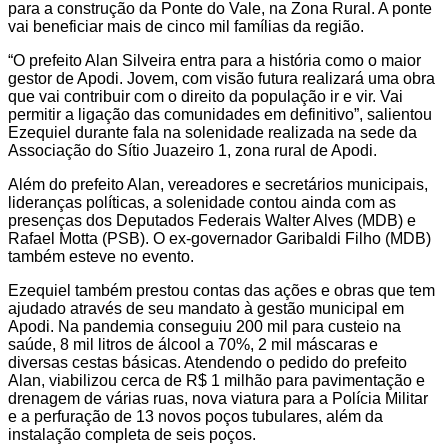
para a construção da Ponte do Vale, na Zona Rural. A ponte
vai beneficiar mais de cinco mil famílias da região.
“O prefeito Alan Silveira entra para a história como o maior
gestor de Apodi. Jovem, com visão futura realizará uma obra
que vai contribuir com o direito da população ir e vir. Vai
permitir a ligação das comunidades em definitivo”, salientou
Ezequiel durante fala na solenidade realizada na sede da
Associação do Sítio Juazeiro 1, zona rural de Apodi.
Além do prefeito Alan, vereadores e secretários municipais,
lideranças políticas, a solenidade contou ainda com as
presenças dos Deputados Federais Walter Alves (MDB) e
Rafael Motta (PSB). O ex-governador Garibaldi Filho (MDB)
também esteve no evento.
Ezequiel também prestou contas das ações e obras que tem
ajudado através de seu mandato à gestão municipal em
Apodi. Na pandemia conseguiu 200 mil para custeio na
saúde, 8 mil litros de álcool a 70%, 2 mil máscaras e
diversas cestas básicas. Atendendo o pedido do prefeito
Alan, viabilizou cerca de R$ 1 milhão para pavimentação e
drenagem de várias ruas, nova viatura para a Polícia Militar
e a perfuração de 13 novos poços tubulares, além da
instalação completa de seis poços.