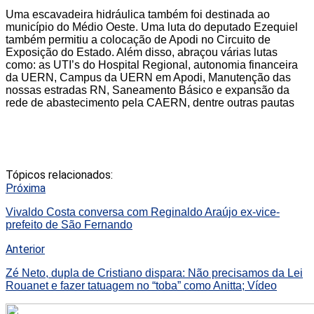
Uma escavadeira hidráulica também foi destinada ao
município do Médio Oeste. Uma luta do deputado Ezequiel
também permitiu a colocação de Apodi no Circuito de
Exposição do Estado. Além disso, abraçou várias lutas
como: as UTI’s do Hospital Regional, autonomia financeira
da UERN, Campus da UERN em Apodi, Manutenção das
nossas estradas RN, Saneamento Básico e expansão da
rede de abastecimento pela CAERN, dentre outras pautas
Tópicos relacionados:
Próxima
Vivaldo Costa conversa com Reginaldo Araújo ex-vice-
prefeito de São Fernando
Anterior
Zé Neto, dupla de Cristiano dispara: Não precisamos da Lei
Rouanet e fazer tatuagem no “toba” como Anitta; Vídeo