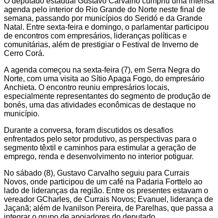
O deputado estadual Gustavo Carvalho cumpriu uma intensa
agenda pelo interior do Rio Grande do Norte neste final de
semana, passando por municípios do Seridó e da Grande
Natal. Entre sexta-feira e domingo, o parlamentar participou
de encontros com empresários, lideranças políticas e
comunitárias, além de prestigiar o Festival de Inverno de
Cerro Corá.
A agenda começou na sexta-feira (7), em Serra Negra do
Norte, com uma visita ao Sítio Apaga Fogo, do empresário
Anchieta. O encontro reuniu empresários locais,
especialmente representantes do segmento de produção de
bonés, uma das atividades econômicas de destaque no
município.
Durante a conversa, foram discutidos os desafios
enfrentados pelo setor produtivo, as perspectivas para o
segmento têxtil e caminhos para estimular a geração de
emprego, renda e desenvolvimento no interior potiguar.
No sábado (8), Gustavo Carvalho seguiu para Currais
Novos, onde participou de um café na Padaria Forttelo ao
lado de lideranças da região. Entre os presentes estavam o
vereador GCharles, de Currais Novos; Evanuel, liderança de
Jaçanã; além de Ivanilson Pereira, de Parelhas, que passa a
integrar o grupo de apoiadores do deputado.