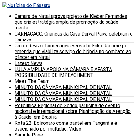
Câmara de Natal aprova projeto de Kleber Fernandes
que cria estratégia ampla de promoção da saúde
mental
CARNACACC: Crianças da Casa Durval Paiva celebram o
Carnaval
Grupo Reviver homenageia vereador Eriko Jácome por
emenda que viabiliza serviço de biópsia no combate ao
câncer em Natal
Latest News
LULA AMPLIA APOIO NA CÂMARA E AFASTA
POSSIBILIDADE DE IMPEACHMENT
Meet The Team
MINUTO DA CÂMARA MUNICIPAL DE NATAL
MINUTO DA CÂMARA MUNICIPAL DE NATAL
MINUTO DA CÂMARA MUNICIPAL DE NATAL
Policlínica Regional do Seridó participa de evento
nacional e internacional sobre Planificação da Atenção
à Saúde, em Brasília
Rota 22: Bolsonaro come pastel em Tangará e é
ovacionado por multidão; Vídeo
Sample Page