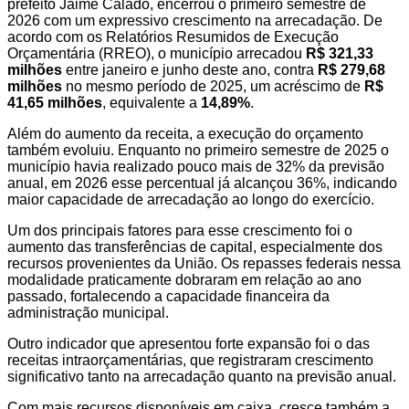
prefeito Jaime Calado, encerrou o primeiro semestre de
2026 com um expressivo crescimento na arrecadação. De
acordo com os Relatórios Resumidos de Execução
Orçamentária (RREO), o município arrecadou
R$ 321,33
milhões
entre janeiro e junho deste ano, contra
R$ 279,68
milhões
no mesmo período de 2025, um acréscimo de
R$
41,65 milhões
, equivalente a
14,89%
.
Além do aumento da receita, a execução do orçamento
também evoluiu. Enquanto no primeiro semestre de 2025 o
município havia realizado pouco mais de 32% da previsão
anual, em 2026 esse percentual já alcançou 36%, indicando
maior capacidade de arrecadação ao longo do exercício.
Um dos principais fatores para esse crescimento foi o
aumento das transferências de capital, especialmente dos
recursos provenientes da União. Os repasses federais nessa
modalidade praticamente dobraram em relação ao ano
passado, fortalecendo a capacidade financeira da
administração municipal.
Outro indicador que apresentou forte expansão foi o das
receitas intraorçamentárias, que registraram crescimento
significativo tanto na arrecadação quanto na previsão anual.
Com mais recursos disponíveis em caixa, cresce também a