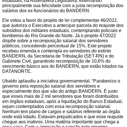
estaduais, na Assembleia Legislativa, externando
principalmente sua felicidade com a justa recomposição dos
salários dos ex-funcionários do BANDERN.
Ele votou a favor do projeto de lei complementar 46/2022,
que autoriza o Executivo a antecipar parcela do reajuste dos
subsídios dos militares estaduais, contemplando policiais e
bombeiros do Rio Grande do Norte. Já o projeto 47/2022
dispõe sobre a recomposição salarial dos servidores
públicos, concedendo percentual de 15%. Este projeto
recebeu emenda e contempla ex-servidores do extinto
BANDERN, da Secretaria de Tributação (SET-RN) e do
Gabinete Civil, garantindo recomposição de 10,6% do
vencimento básico aos do BANDERN, que estão lotados na
DATANORTE.
Ubaldo aplaudiu a iniciativa governamental. “Parabenizo o
governo pela reposição salarial dos servidores e
especialmente dos que são do antigo BANDERN. É justo
que esses mais de 2 mil servidores que foram distribuídos
em órgãos estaduais, após a liquidação do Banco Estadual,
sejam contemplados com essa recomposição salarial.
Nenhum tem plano de cargos e salários referente ao órgão
onde está lotado. Estavam prejudicados e que esse reajuste
chegue aos inativos. Uma matéria importante que chega a
essa casa. Com a aprovação e sanção pelo governo,