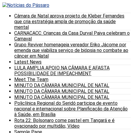
Câmara de Natal aprova projeto de Kleber Fernandes
que cria estratégia ampla de promoção da saúde
mental
CARNACACC: Crianças da Casa Durval Paiva celebram o
Carnaval
Grupo Reviver homenageia vereador Eriko Jácome por
emenda que viabiliza serviço de biópsia no combate ao
câncer em Natal
Latest News
LULA AMPLIA APOIO NA CÂMARA E AFASTA
POSSIBILIDADE DE IMPEACHMENT
Meet The Team
MINUTO DA CÂMARA MUNICIPAL DE NATAL
MINUTO DA CÂMARA MUNICIPAL DE NATAL
MINUTO DA CÂMARA MUNICIPAL DE NATAL
Policlínica Regional do Seridó participa de evento
nacional e internacional sobre Planificação da Atenção
à Saúde, em Brasília
Rota 22: Bolsonaro come pastel em Tangará e é
ovacionado por multidão; Vídeo
Sample Page