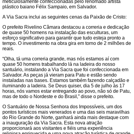
meticulosamente confeccionadas pelo renomado artista
plástico baiano Félix Sampaio, em Salvador.
A Via Sacra inclui as seguintes cenas da Paixão de Cristo:
O prefeito Rivelino Câmara destacou a correria e dedicação
de quase 50 homens na instalação das esculturas, um
esforço significativo para garantir que tudo esteja pronto a
tempo. O investimento na obra gira em torno de 2 milhões de
reais.
“Olha, tá uma correria grande, mas nós estamos aí com
quase 50 homens trabalhando lá na ladeira do nosso
santuário, instalando a Via Sacra que foi confeccionada em
Salvador. As peças já vieram para Patu e estão sendo
instaladas nas bases. Estamos também fazendo calçadão e
iluminando a ladeira. Se Deus quiser, dia 5 de julho às 17
horas, nós vamos estar entregando ao povo, não só de Patu,
mas de todo o Nordeste e do Brasil,” disse o prefeito.
O Santuário de Nossa Senhora dos Impossíveis, um dos
pontos turísticos mais venerados e uma das seis maravilhas
do Rio Grande do Norte, ganhará ainda mais destaque com
a inauguração da Via Sacra. Esta nova atração
proporcionará aos visitantes e fiéis uma experiência
religiosa enriquecida e uma nova atração turística de grande