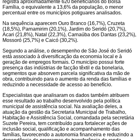
registra aproximadamente 620 beneficiários do Bolsa
Família, o equivalente a 13,6% da população, o menor
percentual entre os municípios potiguares analisados.
Na sequência aparecem Ouro Branco (16,7%), Cruzeta
(18,5%), Parnamirim (20,1%), Jardim do Seridó (20,7%),
Acari (21,8%), Natal (22,3%), Carnaúba dos Dantas (23,2%),
Mossoró (25,7%) e Caicó (30,2%).
Segundo a análise, o desempenho de São José do Seridó
está associado à diversificação da economia local e à
geração de empregos formais. O município possui forte
presença das indústrias de facção têxtil e da bonelaria,
segmentos que absorvem parcela significativa da mão de
obra, contribuindo para o aumento da renda das famílias e
reduzindo a necessidade de acesso ao benefício.
Especialistas que analisaram os dados também atribuem
esse resultado ao trabalho desenvolvido pela política
municipal de assistência social. Na avaliação deles, a
atuação da gestão da Secretaria Municipal de Trabalho,
Habitação e Assistência Social, comandada pela secretária
Suzete Pereira, tem contribuído para fortalecer ações de
inclusão social, qualificação e acompanhamento das
famílias, favorecendo a autonomia financeira e reduzindo a