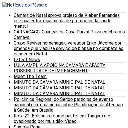
Câmara de Natal aprova projeto de Kleber Fernandes
que cria estratégia ampla de promoção da saúde
mental
CARNACACC: Crianças da Casa Durval Paiva celebram o
Carnaval
Grupo Reviver homenageia vereador Eriko Jácome por
emenda que viabiliza serviço de biópsia no combate ao
câncer em Natal
Latest News
LULA AMPLIA APOIO NA CÂMARA E AFASTA
POSSIBILIDADE DE IMPEACHMENT
Meet The Team
MINUTO DA CÂMARA MUNICIPAL DE NATAL
MINUTO DA CÂMARA MUNICIPAL DE NATAL
MINUTO DA CÂMARA MUNICIPAL DE NATAL
Policlínica Regional do Seridó participa de evento
nacional e internacional sobre Planificação da Atenção
à Saúde, em Brasília
Rota 22: Bolsonaro come pastel em Tangará e é
ovacionado por multidão; Vídeo
Sample Page