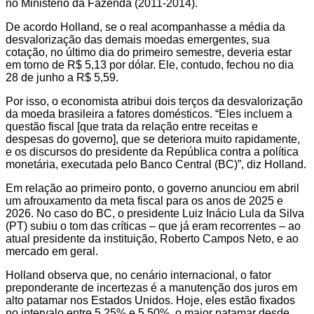
no Ministério da Fazenda (2011-2014).
De acordo Holland, se o real acompanhasse a média da
desvalorização das demais moedas emergentes, sua
cotação, no último dia do primeiro semestre, deveria estar
em torno de R$ 5,13 por dólar. Ele, contudo, fechou no dia
28 de junho a R$ 5,59.
Por isso, o economista atribui dois terços da desvalorização
da moeda brasileira a fatores domésticos. “Eles incluem a
questão fiscal [que trata da relação entre receitas e
despesas do governo], que se deteriora muito rapidamente,
e os discursos do presidente da República contra a política
monetária, executada pelo Banco Central (BC)”, diz Holland.
Em relação ao primeiro ponto, o governo anunciou em abril
um afrouxamento da meta fiscal para os anos de 2025 e
2026. No caso do BC, o presidente Luiz Inácio Lula da Silva
(PT) subiu o tom das críticas – que já eram recorrentes – ao
atual presidente da instituição, Roberto Campos Neto, e ao
mercado em geral.
Holland observa que, no cenário internacional, o fator
preponderante de incertezas é a manutenção dos juros em
alto patamar nos Estados Unidos. Hoje, eles estão fixados
no intervalo entre 5,25% e 5,50%, o maior patamar desde