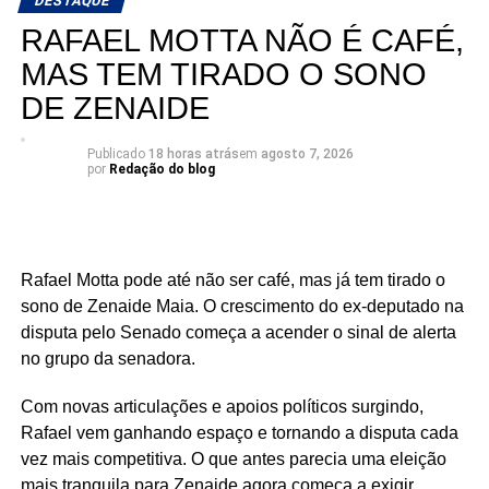
DESTAQUE
ampliando sua base de apoio e reunindo lideranças de
RAFAEL MOTTA NÃO É CAFÉ,
diferentes regiões e segmentos da sociedade em torno de
MAS TEM TIRADO O SONO
sua pré-candidatura.
DE ZENAIDE
Publicado
18 horas atrás
em
agosto 7, 2026
por
Redação do blog
Rafael Motta pode até não ser café, mas já tem tirado o
sono de Zenaide Maia. O crescimento do ex-deputado na
disputa pelo Senado começa a acender o sinal de alerta
no grupo da senadora.
Com novas articulações e apoios políticos surgindo,
Rafael vem ganhando espaço e tornando a disputa cada
vez mais competitiva. O que antes parecia uma eleição
mais tranquila para Zenaide agora começa a exigir