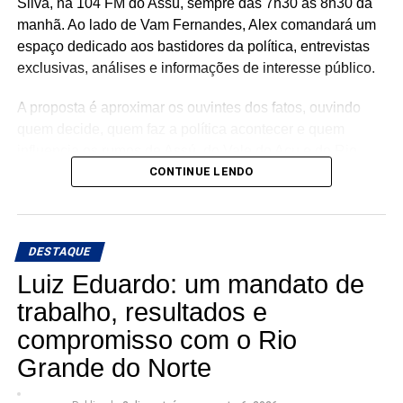
Silva, na 104 FM do Assú, sempre das 7h30 às 8h30 da
manhã. Ao lado de Vam Fernandes, Alex comandará um
espaço dedicado aos bastidores da política, entrevistas
exclusivas, análises e informações de interesse público.
A proposta é aproximar os ouvintes dos fatos, ouvindo
quem decide, quem faz a política acontecer e quem
influencia os rumos de Assú, do Vale do Açu e do Rio
Grande do Norte.
CONTINUE LENDO
🎙️ O rádio ganha um novo espaço para o debate, a
informação e a credibilidade.
DESTAQUE
Conexão com Alex Silva: onde a notícia ganha voz e os
Luiz Eduardo: um mandato de
bastidores viram informação.
trabalho, resultados e
compromisso com o Rio
📅 Estreia: 7 de agosto
📻 104 FM do Assú
Grande do Norte
🕢 Toda sexta-feira, das 7h30 às 8h30 da manhã.