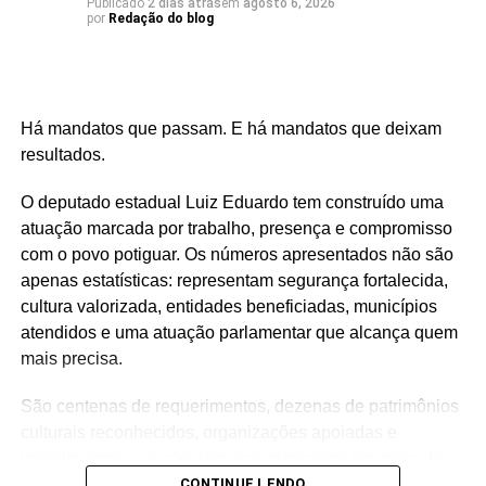
Publicado
2 dias atrás
em
agosto 6, 2026
por
Redação do blog
Há mandatos que passam. E há mandatos que deixam
resultados.
O deputado estadual Luiz Eduardo tem construído uma
atuação marcada por trabalho, presença e compromisso
com o povo potiguar. Os números apresentados não são
apenas estatísticas: representam segurança fortalecida,
cultura valorizada, entidades beneficiadas, municípios
atendidos e uma atuação parlamentar que alcança quem
mais precisa.
São centenas de requerimentos, dezenas de patrimônios
culturais reconhecidos, organizações apoiadas e
investimentos que chegam aos municípios por meio de
emendas parlamentares. Um trabalho que demonstra que
CONTINUE LENDO