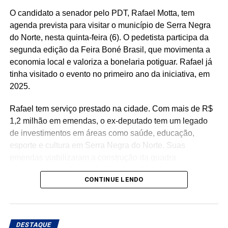
da mão de obra, contribuindo para o aumento da renda
O candidato a senador pelo PDT, Rafael Motta, tem
das famílias e reduzindo a necessidade de acesso ao
agenda prevista para visitar o município de Serra Negra
benefício.
do Norte, nesta quinta-feira (6). O pedetista participa da
segunda edição da Feira Boné Brasil, que movimenta a
Especialistas que analisaram os dados também atribuem
economia local e valoriza a bonelaria potiguar. Rafael já
esse resultado ao trabalho desenvolvido pela política
tinha visitado o evento no primeiro ano da iniciativa, em
municipal de assistência social. Na avaliação deles, a
2025.
atuação da gestão da Secretaria Municipal de Trabalho,
Habitação e Assistência Social, comandada pela
Rafael tem serviço prestado na cidade. Com mais de R$
secretária Suzete Pereira, tem contribuído para fortalecer
1,2 milhão em emendas, o ex-deputado tem um legado
ações de inclusão social, qualificação e
de investimentos em áreas como saúde, educação,
acompanhamento das famílias, favorecendo a autonomia
esporte e cultura em Serra Negra do Norte. Suas
financeira e reduzindo a dependência de programas de
emendas viabilizaram a construção da quadra
transferência de renda.
poliesportiva da Praça de Eventos, além de recursos para
CONTINUE LENDO
a reforma da Casa de Cultura, aquisição de mobiliário
O estudo também aponta que outros municípios da região
escolar e aparelhos de ar-condicionado para a educação,
do Seridó, como Ouro Branco, Cruzeta, Jardim do Seridó
fortalecimento da atenção básica e especializada em
e Acari, apresentam indicadores semelhantes em razão
saúde, com investimentos destinados ao município e à
da combinação entre atividade industrial, pecuária
DESTAQUE