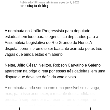
Publicado
18 horas atrás
em
agosto 7, 2026
por
Redação do blog
A nominata do União Progressista para deputado
estadual tem tudo para eleger cinco deputados para a
Assembleia Legislativa do Rio Grande do Norte. A
disputa, porém, promete ser bastante acirrada pelas três
vagas que ainda estão em aberto.
Nelter, Júlio César, Neilton, Robson Carvalho e Galeno
aparecem na briga direta por essas três cadeiras, em uma
disputa que deve ser definida voto a voto.
A nominata ainda sonha com uma possível sexta vaga,
mas, para isso acontecer, o restante dos candidatos
precisará surpreender e apresentar um desempenho
acima das expectativas durante a campanha.