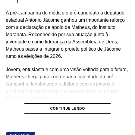
Renato Fonseca (PE)
A pré-campanha do médico e pré-candidato a deputado
Wesley Mendes (BA)
estadual Antônio Jácome ganhou um importante reforço
com a declaração de apoio de Matheus, do Instituto
Mãe Bernadete de Oxóssi (BA)
Maranata. Reconhecido por sua atuação junto à
Ariane Magalhães (RJ)
juventude e como liderança da Assembleia de Deus,
Matheus passa a integrar o projeto político de Jácome
rumo às eleições de 2026.
O PSOL afirma ser a favor da liberdade religiosa e
Jovem, entusiasta e com uma visão voltada para o futuro,
combate o racismo religioso. Segundo a sigla, entre seus
Matheus chega para coordenar a juventude da pré-
filiados, há pessoas que se candidataram em defesa da
campanha, fortalecendo o diálogo com os jovens e
causa, sendo esta uma iniciativa desenvolvida por esse
ampliando a participação desse segmento no projeto
conjunto de candidatos.
liderado por Antônio Jácome.
CONTINUE LENDO
Ao declarar seu apoio, Matheus afirmou acreditar na
experiência, nos valores e no compromisso de Antônio
Jácome com o Rio Grande do Norte. O médico, que
busca retornar à Assembleia Legislativa, segue