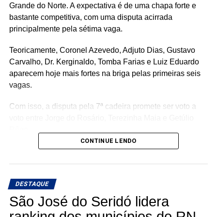
Grande do Norte. A expectativa é de uma chapa forte e
bastante competitiva, com uma disputa acirrada
principalmente pela sétima vaga.
Teoricamente, Coronel Azevedo, Adjuto Dias, Gustavo
Carvalho, Dr. Kerginaldo, Tomba Farias e Luiz Eduardo
aparecem hoje mais fortes na briga pelas primeiras seis
vagas.
Com isso, a disputa pela 7ª cadeira promete ser voto a
voto entre Jorge do Rosário, Terezinha Maia e Getúlio
Rêgo.
CONTINUE LENDO
Os três possuem bases e estruturas eleitorais importantes
e chegam à reta da pré-campanha buscando garantir um
lugar entre os eleitos. Com uma nominata que tem
DESTAQUE
potencial para fazer sete cadeiras, a briga pela última
vaga promete ser uma das mais acirradas da eleição para
São José do Seridó lidera
a ALRN em 2026
ranking dos municípios do RN