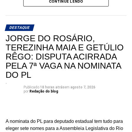
CONTINUE LENDO
Teoricamente, Kleber Rodrigues e Cinthia, esposa de
Allyson Bezerra, pré-candidato ao Governo do Estado,
aparecem como os nomes mais fortes para liderar a
DESTAQUE
votação dentro da nominata.
JORGE DO ROSÁRIO,
Com cinco cadeiras consideradas viáveis e uma sexta
TEREZINHA MAIA E GETÚLIO
dependendo de um desempenho acima do esperado, a
RÊGO: DISPUTA ACIRRADA
briga interna do União Progressista promete ser uma das
mais interessantes da eleição para a Assembleia
PELA 7ª VAGA NA NOMINATA
Legislativa em 2026.
DO PL
Publicado
18 horas atrás
em
agosto 7, 2026
por
Redação do blog
A nominata do PL para deputado estadual tem tudo para
eleger sete nomes para a Assembleia Legislativa do Rio