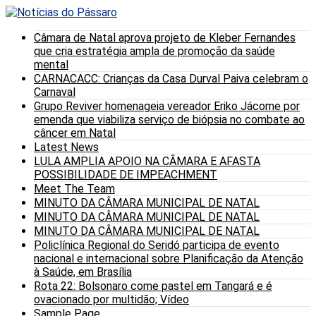
Câmara de Natal aprova projeto de Kleber Fernandes
que cria estratégia ampla de promoção da saúde
mental
CARNACACC: Crianças da Casa Durval Paiva celebram o
Carnaval
Grupo Reviver homenageia vereador Eriko Jácome por
emenda que viabiliza serviço de biópsia no combate ao
câncer em Natal
Latest News
LULA AMPLIA APOIO NA CÂMARA E AFASTA
POSSIBILIDADE DE IMPEACHMENT
Meet The Team
MINUTO DA CÂMARA MUNICIPAL DE NATAL
MINUTO DA CÂMARA MUNICIPAL DE NATAL
MINUTO DA CÂMARA MUNICIPAL DE NATAL
Policlínica Regional do Seridó participa de evento
nacional e internacional sobre Planificação da Atenção
à Saúde, em Brasília
Rota 22: Bolsonaro come pastel em Tangará e é
ovacionado por multidão; Vídeo
Sample Page