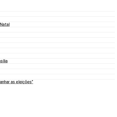
 Natal
sília
anhar as eleições”