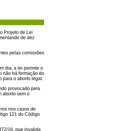
o Projeto de Lei
umentando de dez
antes pelas comissões
 dia, a lei permite o
do não há formação do
para o aborto legal.
ando provocado pela
m aborto sem o
anos nos casos de
rtigo 121 do Código
72/16, que invalida