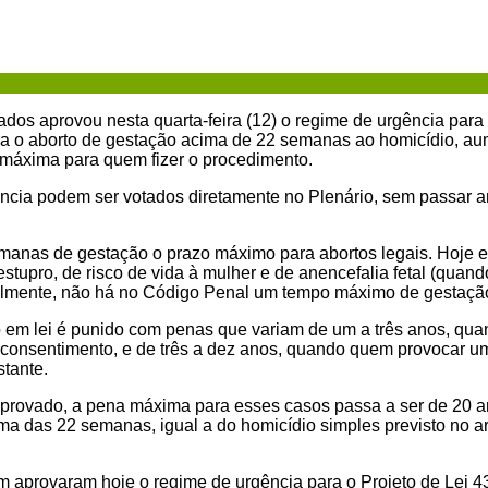
os aprovou nesta quarta-feira (12) o regime de urgência para 
ra o aborto de gestação acima de 22 semanas ao homicídio, a
 máxima para quem fizer o procedimento.
ncia podem ser votados diretamente no Plenário, sem passar 
emanas de gestação o prazo máximo para abortos legais. Hoje em
estupro, de risco de vida à mulher e de anencefalia fetal (quan
ualmente, não há no Código Penal um tempo máximo de gestação 
o em lei é punido com penas que variam de um a três anos, qu
consentimento, e de três a dez anos, quando quem provocar u
stante.
aprovado, a pena máxima para esses casos passa a ser de 20 
ma das 22 semanas, igual a do homicídio simples previsto no a
aprovaram hoje o regime de urgência para o Projeto de Lei 43