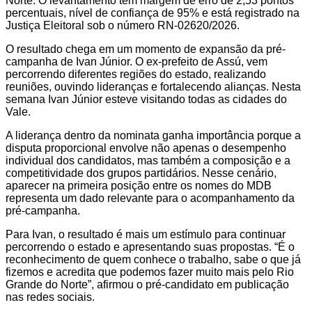
Norte. O levantamento tem margem de erro de 2,53 pontos
percentuais, nível de confiança de 95% e está registrado na
Justiça Eleitoral sob o número RN-02620/2026.
O resultado chega em um momento de expansão da pré-
campanha de Ivan Júnior. O ex-prefeito de Assú, vem
percorrendo diferentes regiões do estado, realizando
reuniões, ouvindo lideranças e fortalecendo alianças. Nesta
semana Ivan Júnior esteve visitando todas as cidades do
Vale.
A liderança dentro da nominata ganha importância porque a
disputa proporcional envolve não apenas o desempenho
individual dos candidatos, mas também a composição e a
competitividade dos grupos partidários. Nesse cenário,
aparecer na primeira posição entre os nomes do MDB
representa um dado relevante para o acompanhamento da
pré-campanha.
Para Ivan, o resultado é mais um estímulo para continuar
percorrendo o estado e apresentando suas propostas. “É o
reconhecimento de quem conhece o trabalho, sabe o que já
fizemos e acredita que podemos fazer muito mais pelo Rio
Grande do Norte”, afirmou o pré-candidato em publicação
nas redes sociais.