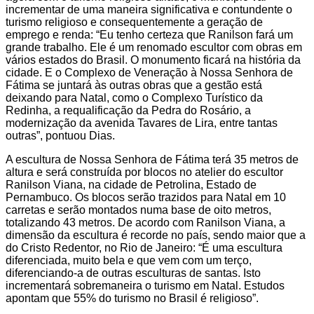
incrementar de uma maneira significativa e contundente o
turismo religioso e consequentemente a geração de
emprego e renda: “Eu tenho certeza que Ranilson fará um
grande trabalho. Ele é um renomado escultor com obras em
vários estados do Brasil. O monumento ficará na história da
cidade. E o Complexo de Veneração à Nossa Senhora de
Fátima se juntará às outras obras que a gestão está
deixando para Natal, como o Complexo Turístico da
Redinha, a requalificação da Pedra do Rosário, a
modernização da avenida Tavares de Lira, entre tantas
outras”, pontuou Dias.
A escultura de Nossa Senhora de Fátima terá 35 metros de
altura e será construída por blocos no atelier do escultor
Ranilson Viana, na cidade de Petrolina, Estado de
Pernambuco. Os blocos serão trazidos para Natal em 10
carretas e serão montados numa base de oito metros,
totalizando 43 metros. De acordo com Ranilson Viana, a
dimensão da escultura é recorde no país, sendo maior que a
do Cristo Redentor, no Rio de Janeiro: “É uma escultura
diferenciada, muito bela e que vem com um terço,
diferenciando-a de outras esculturas de santas. Isto
incrementará sobremaneira o turismo em Natal. Estudos
apontam que 55% do turismo no Brasil é religioso”.