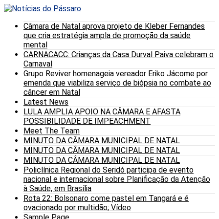
Câmara de Natal aprova projeto de Kleber Fernandes
que cria estratégia ampla de promoção da saúde
mental
CARNACACC: Crianças da Casa Durval Paiva celebram o
Carnaval
Grupo Reviver homenageia vereador Eriko Jácome por
emenda que viabiliza serviço de biópsia no combate ao
câncer em Natal
Latest News
LULA AMPLIA APOIO NA CÂMARA E AFASTA
POSSIBILIDADE DE IMPEACHMENT
Meet The Team
MINUTO DA CÂMARA MUNICIPAL DE NATAL
MINUTO DA CÂMARA MUNICIPAL DE NATAL
MINUTO DA CÂMARA MUNICIPAL DE NATAL
Policlínica Regional do Seridó participa de evento
nacional e internacional sobre Planificação da Atenção
à Saúde, em Brasília
Rota 22: Bolsonaro come pastel em Tangará e é
ovacionado por multidão; Vídeo
Sample Page