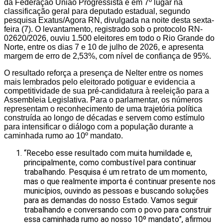
da Federação União Progressista e em 7º lugar na
classificação geral para deputado estadual, segundo
pesquisa Exatus/Agora RN, divulgada na noite desta sexta-
feira (7). O levantamento, registrado sob o protocolo RN-
02620/2026, ouviu 1.500 eleitores em todo o Rio Grande do
Norte, entre os dias 7 e 10 de julho de 2026, e apresenta
margem de erro de 2,53%, com nível de confiança de 95%.
O resultado reforça a presença de Nelter entre os nomes
mais lembrados pelo eleitorado potiguar e evidencia a
competitividade de sua pré-candidatura à reeleição para a
Assembleia Legislativa. Para o parlamentar, os números
representam o reconhecimento de uma trajetória política
construída ao longo de décadas e servem como estímulo
para intensificar o diálogo com a população durante a
caminhada rumo ao 10º mandato.
“Recebo esse resultado com muita humildade e,
principalmente, como combustível para continuar
trabalhando. Pesquisa é um retrato de um momento,
mas o que realmente importa é continuar presente nos
municípios, ouvindo as pessoas e buscando soluções
para as demandas do nosso Estado. Vamos seguir
trabalhando e conversando com o povo para construir
essa caminhada rumo ao nosso 10º mandato”, afirmou