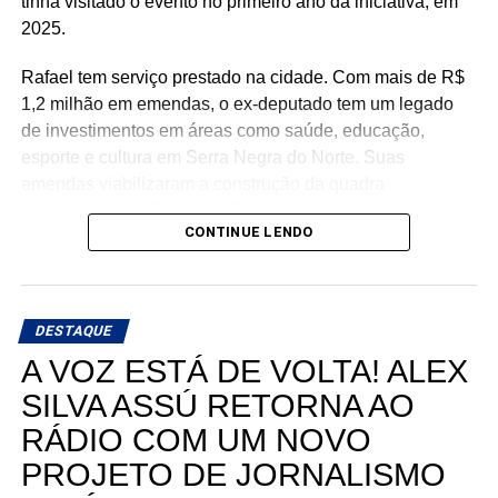
tinha visitado o evento no primeiro ano da iniciativa, em
2025.
Rafael tem serviço prestado na cidade. Com mais de R$
1,2 milhão em emendas, o ex-deputado tem um legado
de investimentos em áreas como saúde, educação,
esporte e cultura em Serra Negra do Norte. Suas
emendas viabilizaram a construção da quadra
poliesportiva da Praça de Eventos, além de recursos para
CONTINUE LENDO
a reforma da Casa de Cultura, aquisição de mobiliário
escolar e aparelhos de ar-condicionado para a educação,
fortalecimento da atenção básica e especializada em
saúde, com investimentos destinados ao município e à
DESTAQUE
APAMI.
A VOZ ESTÁ DE VOLTA! ALEX
“Foram investimentos realizados durante a nossa atuação
SILVA ASSÚ RETORNA AO
como deputado federal que seguem presentes na vida
RÁDIO COM UM NOVO
das pessoas, independentemente de alinhamentos
PROJETO DE JORNALISMO
políticos ou do apoio de prefeitos à época. O