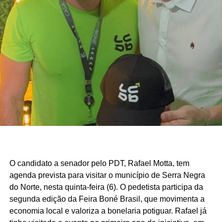
financeira e reduzindo a dependência de programas de
transferência de renda.
O estudo também aponta que outros municípios da região
do Seridó, como Ouro Branco, Cruzeta, Jardim do Seridó
e Acari, apresentam indicadores semelhantes em razão
da combinação entre atividade industrial, pecuária
leiteira, comércio, setor público e indicadores de
desenvolvimento humano superiores aos registrados em
boa parte do interior potiguar.
Fonte: Fonte: www.mds.gov.br
O candidato a senador pelo PDT, Rafael Motta, tem
agenda prevista para visitar o município de Serra Negra
do Norte, nesta quinta-feira (6). O pedetista participa da
segunda edição da Feira Boné Brasil, que movimenta a
economia local e valoriza a bonelaria potiguar. Rafael já