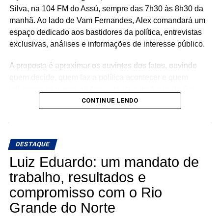
Silva, na 104 FM do Assú, sempre das 7h30 às 8h30 da
manhã. Ao lado de Vam Fernandes, Alex comandará um
espaço dedicado aos bastidores da política, entrevistas
exclusivas, análises e informações de interesse público.
A proposta é aproximar os ouvintes dos fatos, ouvindo
quem decide, quem faz a política acontecer e quem
influencia os rumos de Assú, do Vale do Açu e do Rio
Grande do Norte.
CONTINUE LENDO
🎙️ O rádio ganha um novo espaço para o debate, a
informação e a credibilidade.
DESTAQUE
Conexão com Alex Silva: onde a notícia ganha voz e os
Luiz Eduardo: um mandato de
bastidores viram informação.
trabalho, resultados e
compromisso com o Rio
📅 Estreia: 7 de agosto
📻 104 FM do Assú
Grande do Norte
🕢 Toda sexta-feira, das 7h30 às 8h30 da manhã.