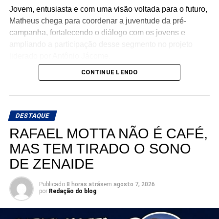
Jovem, entusiasta e com uma visão voltada para o futuro,
Matheus chega para coordenar a juventude da pré-
campanha, fortalecendo o diálogo com os jovens e
ampliando a participação desse segmento no projeto
liderado por Antônio Jácome.
CONTINUE LENDO
Ao declarar seu apoio, Matheus afirmou acreditar na
experiência, nos valores e no compromisso de Antônio
Jácome com o Rio Grande do Norte. O médico, que
busca retornar à Assembleia Legislativa, segue
DESTAQUE
ampliando sua base de apoio e reunindo lideranças de
RAFAEL MOTTA NÃO É CAFÉ,
diferentes regiões e segmentos da sociedade em torno de
MAS TEM TIRADO O SONO
sua pré-candidatura.
DE ZENAIDE
Publicado
8 horas atrás
em
agosto 7, 2026
por
Redação do blog