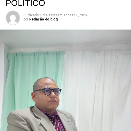
compromisso do mandato sempre foi com as cidades e
POLÍTICO
com as pessoas, acima de qualquer disputa partidária”,
pontua Rafael.
Publicado
1 dia atrás
em
agosto 6, 2026
por
Redação do blog
Serra Negra é um dos municípios que integram um
conjunto de investimentos que ultrapassa R$ 25 milhões
destinados à região do Seridó, contemplando áreas como
saúde, infraestrutura, educação, esporte e cultura. Ao
longo do mandato, Rafael também levou recursos para
municípios de todas as regiões do Rio Grande do Norte,
consolidando uma atuação parlamentar marcada pela
presença nos municípios e por investimentos que
continuam gerando benefícios para a população.