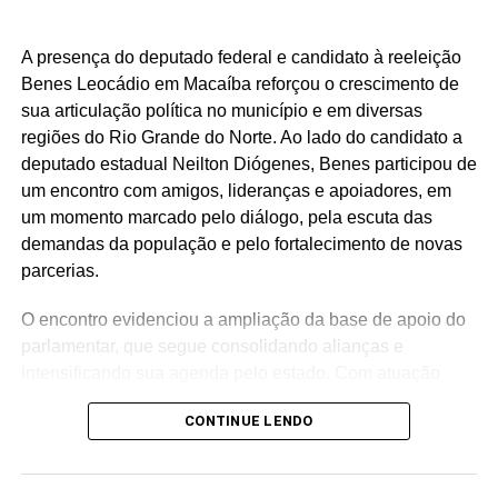
emendas parlamentares. Um trabalho que demonstra que
fazer política é transformar demandas em soluções.
A presença do deputado federal e candidato à reeleição
Mais do que discursos, Luiz Eduardo tem apresentado
Benes Leocádio em Macaíba reforçou o crescimento de
ações concretas e resultados que reforçam seu
sua articulação política no município e em diversas
compromisso com o desenvolvimento do Rio Grande do
regiões do Rio Grande do Norte. Ao lado do candidato a
Norte. Um mandato presente, atuante e comprometido em
deputado estadual Neilton Diógenes, Benes participou de
fazer a diferença na vida dos potiguares.
um encontro com amigos, lideranças e apoiadores, em
um momento marcado pelo diálogo, pela escuta das
demandas da população e pelo fortalecimento de novas
parcerias.
O encontro evidenciou a ampliação da base de apoio do
parlamentar, que segue consolidando alianças e
intensificando sua agenda pelo estado. Com atuação
voltada para o municipalismo e a defesa de investimentos
CONTINUE LENDO
para os municípios potiguares, Benes tem reforçado o
compromisso de continuar trabalhando pelo
desenvolvimento do Rio Grande do Norte.