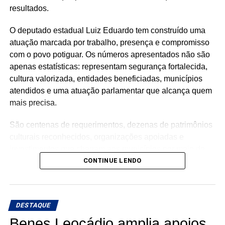
resultados.
O deputado estadual Luiz Eduardo tem construído uma
atuação marcada por trabalho, presença e compromisso
com o povo potiguar. Os números apresentados não são
apenas estatísticas: representam segurança fortalecida,
cultura valorizada, entidades beneficiadas, municípios
atendidos e uma atuação parlamentar que alcança quem
mais precisa.
São centenas de requerimentos, dezenas de patrimônios
culturais reconhecidos, organizações apoiadas e
investimentos que chegam aos municípios por meio de
emendas parlamentares. Um trabalho que demonstra que
CONTINUE LENDO
fazer política é transformar demandas em soluções.
Mais do que discursos, Luiz Eduardo tem apresentado
DESTAQUE
ações concretas e resultados que reforçam seu
compromisso com o desenvolvimento do Rio Grande do
Benes Leocádio amplia apoios