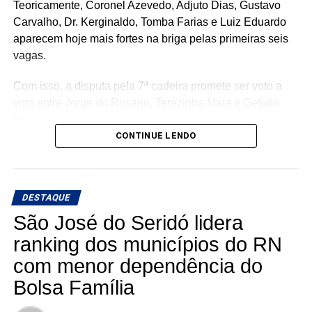
Teoricamente, Coronel Azevedo, Adjuto Dias, Gustavo
Carvalho, Dr. Kerginaldo, Tomba Farias e Luiz Eduardo
aparecem hoje mais fortes na briga pelas primeiras seis
vagas.
Com isso, a disputa pela 7ª cadeira promete ser voto a
voto entre Jorge do Rosário, Terezinha Maia e Getúlio
Rêgo.
CONTINUE LENDO
Os três possuem bases e estruturas eleitorais importantes
e chegam à reta da pré-campanha buscando garantir um
lugar entre os eleitos. Com uma nominata que tem
DESTAQUE
potencial para fazer sete cadeiras, a briga pela última
vaga promete ser uma das mais acirradas da eleição para
São José do Seridó lidera
a ALRN em 2026
ranking dos municípios do RN
com menor dependência do
Bolsa Família