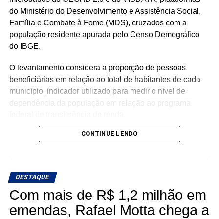
do Ministério do Desenvolvimento e Assistência Social,
Família e Combate à Fome (MDS), cruzados com a
população residente apurada pelo Censo Demográfico
do IBGE.
O levantamento considera a proporção de pessoas
beneficiárias em relação ao total de habitantes de cada
município, indicador utilizado para medir o nível de
dependência da população em relação ao programa
federal de transferência de renda.
CONTINUE LENDO
Com população de 4.558 habitantes, São José do Seridó
registra aproximadamente 620 beneficiários do Bolsa
Família, o equivalente a 13,6% da população, o menor
percentual entre os municípios potiguares analisados.
DESTAQUE
Com mais de R$ 1,2 milhão em
Na sequência aparecem Ouro Branco (16,7%), Cruzeta
(18,5%), Parnamirim (20,1%), Jardim do Seridó (20,7%),
emendas, Rafael Motta chega a
Acari (21,8%), Natal (22,3%), Carnaúba dos Dantas