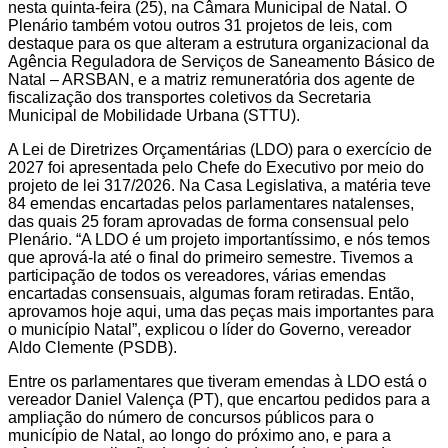
nesta quinta-feira (25), na Câmara Municipal de Natal. O
Plenário também votou outros 31 projetos de leis, com
destaque para os que alteram a estrutura organizacional da
Agência Reguladora de Serviços de Saneamento Básico de
Natal – ARSBAN, e a matriz remuneratória dos agente de
fiscalização dos transportes coletivos da Secretaria
Municipal de Mobilidade Urbana (STTU).
A Lei de Diretrizes Orçamentárias (LDO) para o exercício de
2027 foi apresentada pelo Chefe do Executivo por meio do
projeto de lei 317/2026. Na Casa Legislativa, a matéria teve
84 emendas encartadas pelos parlamentares natalenses,
das quais 25 foram aprovadas de forma consensual pelo
Plenário. “A LDO é um projeto importantíssimo, e nós temos
que aprová-la até o final do primeiro semestre. Tivemos a
participação de todos os vereadores, várias emendas
encartadas consensuais, algumas foram retiradas. Então,
aprovamos hoje aqui, uma das peças mais importantes para
o município Natal”, explicou o líder do Governo, vereador
Aldo Clemente (PSDB).
Entre os parlamentares que tiveram emendas à LDO está o
vereador Daniel Valença (PT), que encartou pedidos para a
ampliação do número de concursos públicos para o
município de Natal, ao longo do próximo ano, e para a