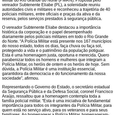
Militar do Rio Grande do Norte (PMRN). Proposta pelo
vereador Subtenente Eliabe (PL), a solenidade reuniu
autoridades civis e militares e reconheceu a trajetória de 40
policiais militares, entre oficiais e praças da ativa e da
reserva, pelos serviços prestados à segurança pública.
O vereador Subtenente Eliabe destacou a importância
histórica da corporação e o papel desempenhado
diariamente pelos policiais militares em todo o Rio Grande
do Norte. “A Polícia Militar está presente nos 167 municípios
do nosso estado, todos os dias, faça chuva ou faça sol,
protegendo a vida e o patrimônio da população potiguar.
Esta é uma homenagem justa, oportuna e merecida. Quero
parabenizar todos os homens e mulheres que integram a
Polícia Militar, os heróis de ontem e os heróis de hoje. Sem
dúvida, a Polícia Militar é uma instituição essencial,
garantidora da democracia e do funcionamento da nossa
sociedade”, afirmou.
Representando o Governo do Estado, o secretário estadual
da Segurança Pública e da Defesa Social, coronel Francisco
Araújo, ressaltou que a homenagem contempla toda a
família policial militar. “Esta é uma iniciativa de fundamental
importância para todos os integrantes da Polícia Militar, para
quem está no serviço ativo, para os veteranos e para seus
familiares. Ao homenagear a Polícia Militar, homenageiam-