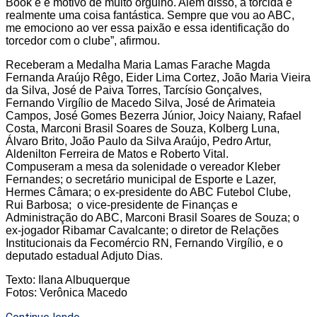
Book e é motivo de muito orgulho. Além disso, a torcida é
realmente uma coisa fantástica. Sempre que vou ao ABC,
me emociono ao ver essa paixão e essa identificação do
torcedor com o clube”, afirmou.
Receberam a Medalha Maria Lamas Farache Magda
Fernanda Araújo Rêgo, Eider Lima Cortez, João Maria Vieira
da Silva, José de Paiva Torres, Tarcísio Gonçalves,
Fernando Virgílio de Macedo Silva, José de Arimateia
Campos, José Gomes Bezerra Júnior, Joicy Naiany, Rafael
Costa, Marconi Brasil Soares de Souza, Kolberg Luna,
Álvaro Brito, João Paulo da Silva Araújo, Pedro Artur,
Aldenilton Ferreira de Matos e Roberto Vital.
Compuseram a mesa da solenidade o vereador Kleber
Fernandes; o secretário municipal de Esporte e Lazer,
Hermes Câmara; o ex-presidente do ABC Futebol Clube,
Rui Barbosa; o vice-presidente de Finanças e
Administração do ABC, Marconi Brasil Soares de Souza; o
ex-jogador Ribamar Cavalcante; o diretor de Relações
Institucionais da Fecomércio RN, Fernando Virgílio, e o
deputado estadual Adjuto Dias.
Texto: Ilana Albuquerque
Fotos: Verônica Macedo