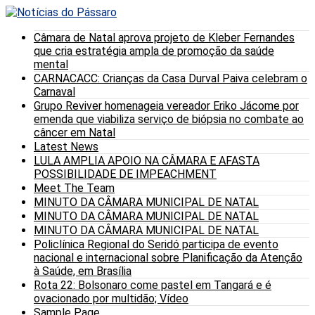
Câmara de Natal aprova projeto de Kleber Fernandes
que cria estratégia ampla de promoção da saúde
mental
CARNACACC: Crianças da Casa Durval Paiva celebram o
Carnaval
Grupo Reviver homenageia vereador Eriko Jácome por
emenda que viabiliza serviço de biópsia no combate ao
câncer em Natal
Latest News
LULA AMPLIA APOIO NA CÂMARA E AFASTA
POSSIBILIDADE DE IMPEACHMENT
Meet The Team
MINUTO DA CÂMARA MUNICIPAL DE NATAL
MINUTO DA CÂMARA MUNICIPAL DE NATAL
MINUTO DA CÂMARA MUNICIPAL DE NATAL
Policlínica Regional do Seridó participa de evento
nacional e internacional sobre Planificação da Atenção
à Saúde, em Brasília
Rota 22: Bolsonaro come pastel em Tangará e é
ovacionado por multidão; Vídeo
Sample Page