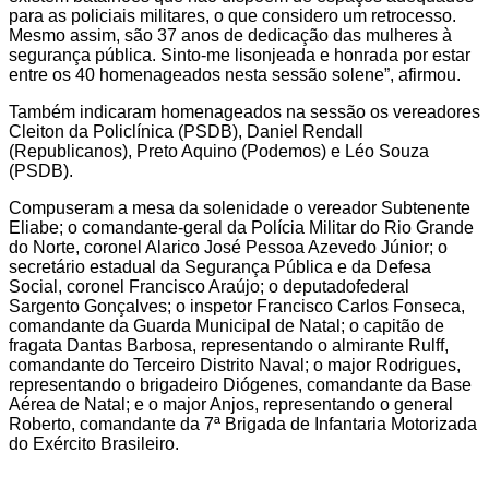
para as policiais militares, o que considero um retrocesso.
Mesmo assim, são 37 anos de dedicação das mulheres à
segurança pública. Sinto-me lisonjeada e honrada por estar
entre os 40 homenageados nesta sessão solene”, afirmou.
Também indicaram homenageados na sessão os vereadores
Cleiton da Policlínica (PSDB), Daniel Rendall
(Republicanos), Preto Aquino (Podemos) e Léo Souza
(PSDB).
Compuseram a mesa da solenidade o vereador Subtenente
Eliabe; o comandante-geral da Polícia Militar do Rio Grande
do Norte, coronel Alarico José Pessoa Azevedo Júnior; o
secretário estadual da Segurança Pública e da Defesa
Social, coronel Francisco Araújo; o deputadofederal
Sargento Gonçalves; o inspetor Francisco Carlos Fonseca,
comandante da Guarda Municipal de Natal; o capitão de
fragata Dantas Barbosa, representando o almirante Rulff,
comandante do Terceiro Distrito Naval; o major Rodrigues,
representando o brigadeiro Diógenes, comandante da Base
Aérea de Natal; e o major Anjos, representando o general
Roberto, comandante da 7ª Brigada de Infantaria Motorizada
do Exército Brasileiro.