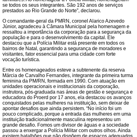
se todos os seus integrantes. São 192 anos de serviços
prestados ao Rio Grande do Norte”, declarou.
O comandante-geral da PMRN, coronel Alarico Azevedo
Júnior, agradeceu à Câmara Municipal pela homenagem e
ressaltou a importância da corporação para a segurança da
população e para o desenvolvimento da capital. Ele
destacou que a Polícia Militar está presente em todos os
bairros de Natal, garantindo a segurança de moradores e
visitantes, fator essencial para uma cidade com forte
vocação turística.
Entre os homenageados esteve a subtenente da reserva
Márcia de Carvalho Fernandes, integrante da primeira turma
feminina da PM/RN, formada em 1990. Com atuação em
unidades operacionais e institucionais da corporação,
instrutora, pós-graduada nas áreas de gestão e segurança e
educadora do Proerd por 17 anos, ela destacou os avanços
conquistados pelas mulheres na instituição, sem deixar de
apontar desafios que ainda persistem. “No início foi um
pouco complicado, porque a entrada das mulheres em uma
instituição tradicionalmente masculina representou um
grande desafio. Fomos um divisor de águas e a sociedade
passou a enxergar a Polícia Militar com outros olhos. Ainda
existem batalhões que não dispõem de espaços adequados