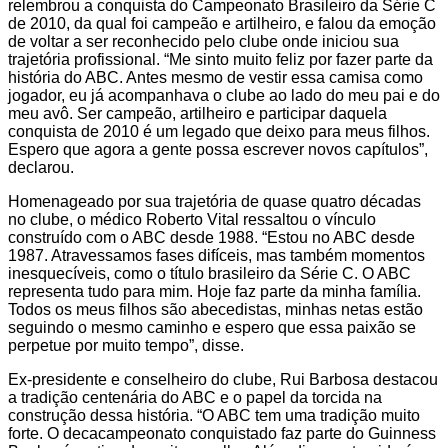
relembrou a conquista do Campeonato Brasileiro da Série C
de 2010, da qual foi campeão e artilheiro, e falou da emoção
de voltar a ser reconhecido pelo clube onde iniciou sua
trajetória profissional. “Me sinto muito feliz por fazer parte da
história do ABC. Antes mesmo de vestir essa camisa como
jogador, eu já acompanhava o clube ao lado do meu pai e do
meu avô. Ser campeão, artilheiro e participar daquela
conquista de 2010 é um legado que deixo para meus filhos.
Espero que agora a gente possa escrever novos capítulos”,
declarou.
Homenageado por sua trajetória de quase quatro décadas
no clube, o médico Roberto Vital ressaltou o vínculo
construído com o ABC desde 1988. “Estou no ABC desde
1987. Atravessamos fases difíceis, mas também momentos
inesquecíveis, como o título brasileiro da Série C. O ABC
representa tudo para mim. Hoje faz parte da minha família.
Todos os meus filhos são abecedistas, minhas netas estão
seguindo o mesmo caminho e espero que essa paixão se
perpetue por muito tempo”, disse.
Ex-presidente e conselheiro do clube, Rui Barbosa destacou
a tradição centenária do ABC e o papel da torcida na
construção dessa história. “O ABC tem uma tradição muito
forte. O decacampeonato conquistado faz parte do Guinness