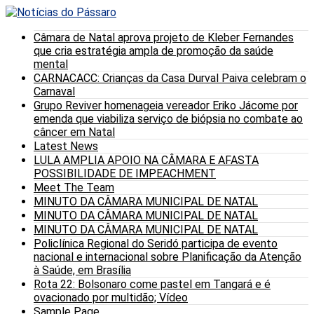
Câmara de Natal aprova projeto de Kleber Fernandes
que cria estratégia ampla de promoção da saúde
mental
CARNACACC: Crianças da Casa Durval Paiva celebram o
Carnaval
Grupo Reviver homenageia vereador Eriko Jácome por
emenda que viabiliza serviço de biópsia no combate ao
câncer em Natal
Latest News
LULA AMPLIA APOIO NA CÂMARA E AFASTA
POSSIBILIDADE DE IMPEACHMENT
Meet The Team
MINUTO DA CÂMARA MUNICIPAL DE NATAL
MINUTO DA CÂMARA MUNICIPAL DE NATAL
MINUTO DA CÂMARA MUNICIPAL DE NATAL
Policlínica Regional do Seridó participa de evento
nacional e internacional sobre Planificação da Atenção
à Saúde, em Brasília
Rota 22: Bolsonaro come pastel em Tangará e é
ovacionado por multidão; Vídeo
Sample Page