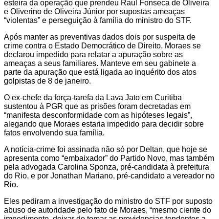
esteira da operação que prendeu Raul Fonseca de Oliveira
e Oliverino de Oliveira Júnior por supostas ameaças
“violentas” e perseguição à família do ministro do STF.
Após manter as preventivas dados dois por suspeita de
crime contra o Estado Democrático de Direito, Moraes se
declarou impedido para relatar a apuração sobre as
ameaças a seus familiares. Manteve em seu gabinete a
parte da apuração que está ligada ao inquérito dos atos
golpistas de 8 de janeiro.
O ex-chefe da força-tarefa da Lava Jato em Curitiba
sustentou à PGR que as prisões foram decretadas em
“manifesta desconformidade com as hipóteses legais”,
alegando que Moraes estaria impedido para decidir sobre
fatos envolvendo sua família.
A notícia-crime foi assinada não só por Deltan, que hoje se
apresenta como “embaixador” do Partido Novo, mas também
pela advogada Carolina Sponza, pré-candidata à prefeitura
do Rio, e por Jonathan Mariano, pré-candidato a vereador no
Rio.
Eles pediram a investigação do ministro do STF por suposto
abuso de autoridade pelo fato de Moraes, “mesmo ciente do
impedimento, deixar de tomar as providencias tendentes a