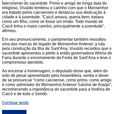
falecimento do sacerdote. Primo e amigo de longa data do
religioso, Vivaldo lembrou o carinho com que o Monsenhor
era tratado pelos caicoenses e destacou sua dedicação à
cidade e à juventude. “Caicó amava, queria bem, tratava
como um filho, como se fosse um irmão. Todo mundo de
Caicó tinha o maior carinho, principalmente a juventude”,
afirmou.
Em seu pronunciamento, o parlamentar também ressaltou
uma das marcas do legado de Monsenhor Antenor: a luta
pela construção da Ilha de Sant’Ana. Vivaldo recordou que o
sacerdote apresentou o pleito à então governadora Wilma de
Faria durante o encerramento da Festa de Sant’Ana e teve o
compromisso atendido.
Ao encerrar a homenagem, o deputado disse que, além do
voto de pesar apresentado pela Assembleia, sentia o dever
de se pronunciar “como caicoense, como primo, como amigo
e como admirador do Monsenhor Antenor Salvino de Araújo”,
reconhecendo a importância do sacerdote para a história de
Caicó e de todo o Seridó.
Continue lendo
DESTAQUE