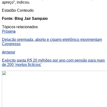
apreço”, indicou.
Estadão Conteudo
Fonte: Blog Jair Sampaio
Tópicos relacionados:
Próxima
Delação premiada, aborto e cigarro eletrônico movimentam
Congresso
Anterior
Exército gasta R$ 20 milhões por ano com pensão para mais
de 200 ‘mortos fictícios’