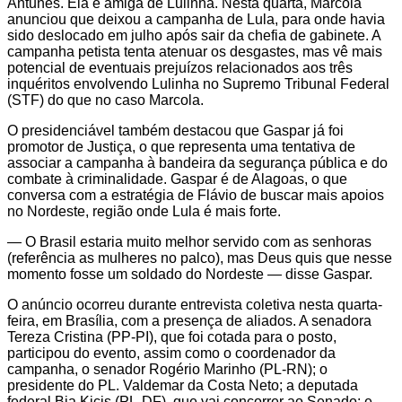
Antunes. Ela é amiga de Lulinha. Nesta quarta, Marcola
anunciou que deixou a campanha de Lula, para onde havia
sido deslocado em julho após sair da chefia de gabinete. A
campanha petista tenta atenuar os desgastes, mas vê mais
potencial de eventuais prejuízos relacionados aos três
inquéritos envolvendo Lulinha no Supremo Tribunal Federal
(STF) do que no caso Marcola.
O presidenciável também destacou que Gaspar já foi
promotor de Justiça, o que representa uma tentativa de
associar a campanha à bandeira da segurança pública e do
combate à criminalidade. Gaspar é de Alagoas, o que
conversa com a estratégia de Flávio de buscar mais apoios
no Nordeste, região onde Lula é mais forte.
— O Brasil estaria muito melhor servido com as senhoras
(referência as mulheres no palco), mas Deus quis que nesse
momento fosse um soldado do Nordeste — disse Gaspar.
O anúncio ocorreu durante entrevista coletiva nesta quarta-
feira, em Brasília, com a presença de aliados. A senadora
Tereza Cristina (PP-PI), que foi cotada para o posto,
participou do evento, assim como o coordenador da
campanha, o senador Rogério Marinho (PL-RN); o
presidente do PL. Valdemar da Costa Neto; a deputada
federal Bia Kicis (PL-DF), que vai concorrer ao Senado; e