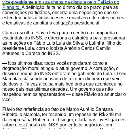
vice-presidente em sua chapa na disputa pelo Palácio do
Planalto.
A definição, feita no último dia do prazo para as
convenções partidárias, encerra uma negociação que se
estendeu pelos últimos meses e envolveu diferentes nomes
e tentativas de ampliar a coligação presidencial.
Com a escolha, Flávio leva para o centro da campanha o
escândalo do INSS, e direciona a estratégia para pressionar
as relações de Fábio Luís Lula da Silva, o Lulinha, filho do
presidente Lula, com o lobista Antônio Carlos Camilo
Antunes, o Careca do INSS.
— Nos últimos dias, todos vocês noticiaram como a
degradação moral atingiu o atual governo. A corrupção, o
desvio e roubo do INSS entraram no gabinete do Lula. O seu
Marcola está sendo acusado de receber dinheiro que veio
do desvio. Talvez a coisa mais hedionda que aconteceu no
nosso país nas ultimas décadas. Um governo que não
respeitou nem os aposentados — disse Flávio ao anunciar o
vice.
Flávio fez referência ao fato de Marco Aurélio Santana
Ribeiro, o Marcola, ter recebido um repasse de R$ 249 mil
da empresária Roberta Luchsinger, citada nas investigações
sobre o escândalo do INSS por ter feito negócios com