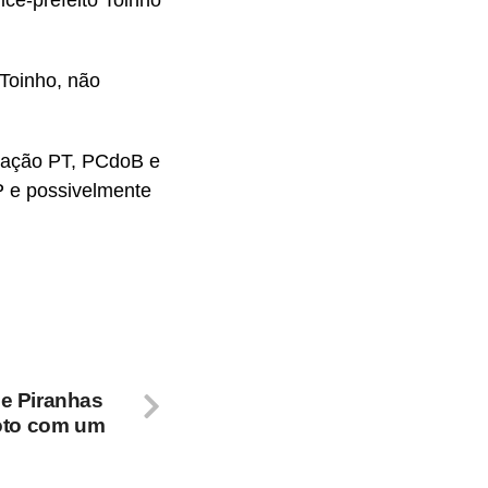
Toinho, não
eração PT, PCdoB e
 e possivelmente
e Piranhas
moto com um