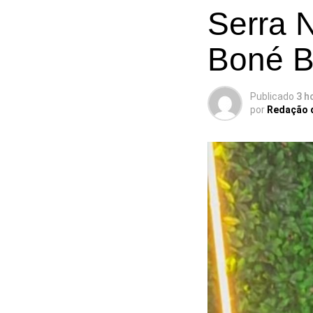
Serra N
Boné Br
Publicado
3 h
por
Redação 