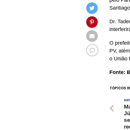
Santiago
Dr. Tade
interferi
O prefei
PV, alé
o União B
Fonte: 
TÓPICOS R
AN
Ma
Jú
se
re