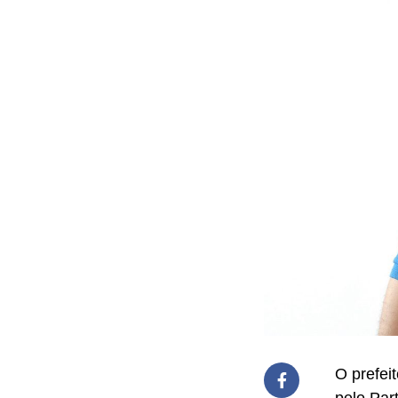
O prefei
pelo Part