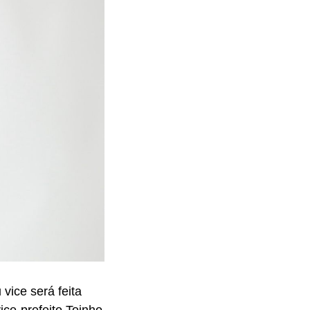
vice será feita
ice-prefeito Toinho