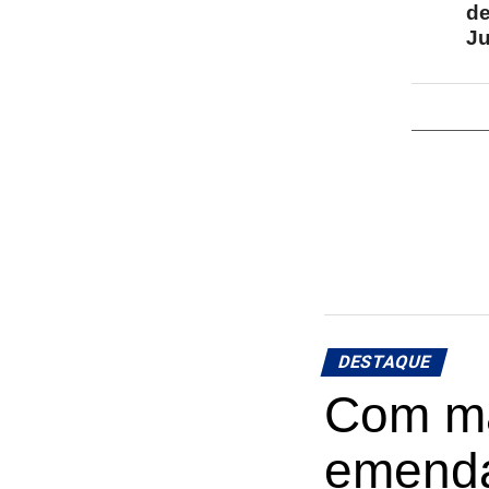
de
Ju
DESTAQUE
Com ma
emenda