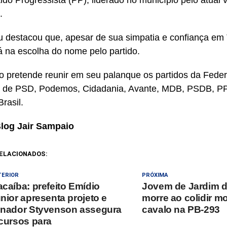
.
u destacou que, apesar de sua simpatia e confiança em 
rá na escolha do nome pelo partido.
to pretende reunir em seu palanque os partidos da Fed
m de PSD, Podemos, Cidadania, Avante, MDB, PSDB, PP
rasil.
Blog Jair Sampaio
ELACIONADOS:
TERIOR
PRÓXIMA
caíba: prefeito Emídio
Jovem de Jardim d
nior apresenta projeto e
morre ao colidir 
nador Styvenson assegura
cavalo na PB-293
cursos para