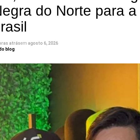
egra do Norte para a
asil
oras atrás
em
agosto 6, 2026
do blog