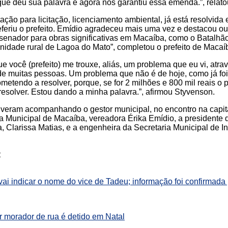
ue deu sua palavra e agora nos garantiu essa emenda.”, relato
ção para licitação, licenciamento ambiental, já está resolvida 
eferiu o prefeito. Emídio agradeceu mais uma vez e destacou ou
senador para obras significativas em Macaíba, como o Batalhão 
idade rural de Lagoa do Mato”, completou o prefeito de Macaí
 você (prefeito) me trouxe, aliás, um problema que eu vi, atra
de muitas pessoas. Um problema que não é de hoje, como já foi
tendo a resolver, porque, se for 2 milhões e 800 mil reais o p
resolver. Estou dando a minha palavra.”, afirmou Styvenson.
iveram acompanhando o gestor municipal, no encontro na capital
 Municipal de Macaíba, vereadora Érika Emídio, a presidente d
Clarissa Matias, e a engenheira da Secretaria Municipal de In
:
vai indicar o nome do vice de Tadeu; informação foi confirmada 
r morador de rua é detido em Natal