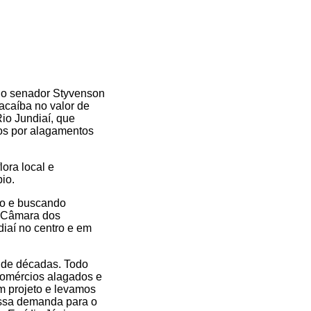
pelo senador Styvenson
acaíba no valor de
io Jundiaí, que
dos por alagamentos
lora local e
io.
to e buscando
e Câmara dos
diaí no centro e em
m de décadas. Todo
omércios alagados e
 projeto e levamos
essa demanda para o