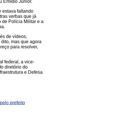
u Emídio Júnior.
e estava faltando
tras verbas que já
de Polícia Militar e a
ba.
vés de vídeos,
 dito, mas que agora
reço para resolver,
 federal, a vice-
o diretório do
fraestrutura e Defesa
pelo prefeito