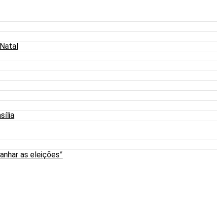
 Natal
sília
anhar as eleições”