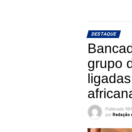
DESTAQUE
Bancad
grupo 
ligadas
african
Publicado
10 
por
Redação 