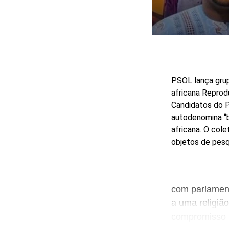
PSOL lança grup
africana
Reprod
Candidatos do P
autodenomina “b
africana. O col
objetos de pesqu
com parlamen
a uma religião
compromisso p