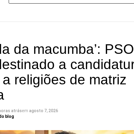
a da macumba’: PSO
destinado a candidatu
 a religiões de matriz
a
horas atrás
em
agosto 7, 2026
do blog