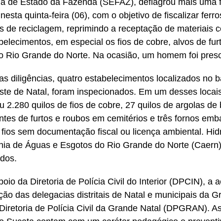
ia de Estado da Fazenda (SEFAZ), deflagrou mais uma 
nesta quinta-feira (06), com o objetivo de fiscalizar ferr
 de reciclagem, reprimindo a receptação de materiais 
belecimentos, em especial os fios de cobre, alvos de fur
 Rio Grande do Norte. Na ocasião, um homem foi preso
as diligências, quatro estabelecimentos localizados no b
te de Natal, foram inspecionados. Em um desses locais, 
u 2.280 quilos de fios de cobre, 27 quilos de argolas de
ntes de furtos e roubos em cemitérios e três fornos emb
r fios sem documentação fiscal ou licença ambiental. Hid
ia de Águas e Esgotos do Rio Grande do Norte (Caern
dos.
oio da Diretoria de Polícia Civil do Interior (DPCIN), a
ação das delegacias distritais de Natal e municipais da G
Diretoria de Polícia Civil da Grande Natal (DPGRAN). As