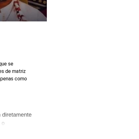
que se
es de matriz
 apenas como
 diretamente
 o