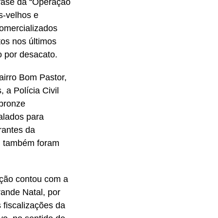
fase da “Operação
os-velhos e
comercializados
tos nos últimos
 por desacato.
airro Bom Pastor,
a Polícia Civil
 bronze
alados para
rantes da
) também foram
 ação contou com a
rande Natal, por
 fiscalizações da