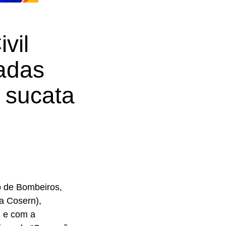
vil
adas
m sucata
o de Bombeiros,
a Cosern),
 e com a