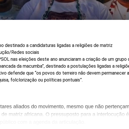
o destinado a candidaturas ligadas a religiões de matriz
ução/Redes sociais
SOL nas eleições deste ano anunciaram a criação de um grupo 
ancada da macumba”, destinado a postulações ligadas a religiõ
etivo defende que “os povos do terreiro não devem permanecer
isa, folclorização ou políticas pontuais”.
tares aliados do movimento, mesmo que não pertençam
 de matriz africana. O pressuposto para a interlocução é
úblico com a agenda da articulação.