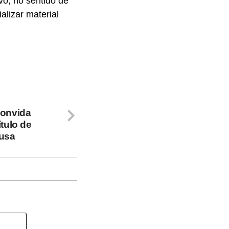
o, no sentido de
alizar material
convida
ítulo de
usa