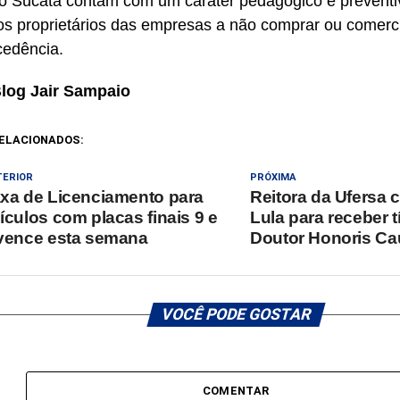
 Sucata contam com um caráter pedagógico e preventiv
 os proprietários das empresas a não comprar ou comerci
edência.
Blog Jair Sampaio
ELACIONADOS:
TERIOR
PRÓXIMA
xa de Licenciamento para
Reitora da Ufersa 
ículos com placas finais 9 e
Lula para receber t
vence esta semana
Doutor Honoris Ca
VOCÊ PODE GOSTAR
COMENTAR