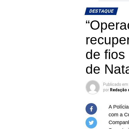
DESTAQUE
“Operaç
recupe
de fios
de Nat
Publicado em
por
Redação 
A Políci
com a Co
Companhi