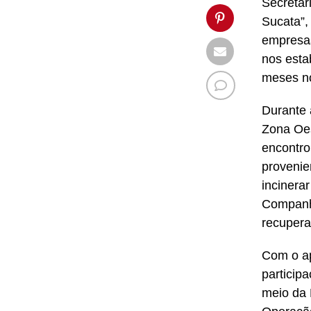
Secretar
Sucata”, 
empresas
nos esta
meses no
Durante 
Zona Oes
encontro
provenie
incinera
Companh
recupera
Com o ap
particip
meio da 