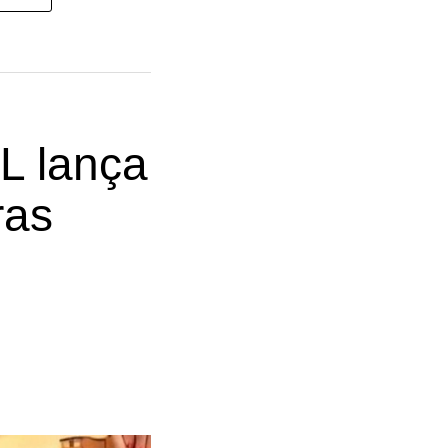
L lança
ras