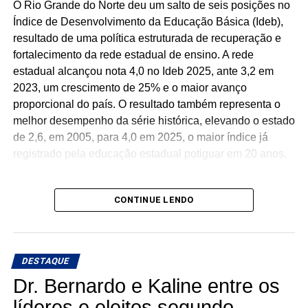
O Rio Grande do Norte deu um salto de seis posições no
Índice de Desenvolvimento da Educação Básica (Ideb),
resultado de uma política estruturada de recuperação e
fortalecimento da rede estadual de ensino. A rede
estadual alcançou nota 4,0 no Ideb 2025, ante 3,2 em
2023, um crescimento de 25% e o maior avanço
proporcional do país. O resultado também representa o
melhor desempenho da série histórica, elevando o estado
de 2,6, em 2005, para 4,0 em 2025, o maior índice já
registrado pela educação estadual potiguar em 20 anos.
CONTINUE LENDO
Desde 2019, o Governo Fátima Bezerra tem investido na
melhoria da infraestrutura escolar, com cerca de 230
escolas reformadas, ampliadas ou em obras, além da
DESTAQUE
climatização das salas de aula. Também destinou R$ 193
milhões para inovação e tecnologia, universalizando a
Dr. Bernardo e Kaline entre os
internet de alta velocidade nas escolas e ampliando
líderes e eleitos segundo