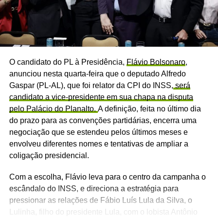
O candidato do PL à Presidência,
Flávio Bolsonaro
,
anunciou nesta quarta-feira que o deputado Alfredo
Gaspar (PL-AL), que foi relator da CPI do INSS,
será
candidato a vice-presidente em sua chapa na disputa
pelo Palácio do Planalto.
A definição, feita no último dia
do prazo para as convenções partidárias, encerra uma
negociação que se estendeu pelos últimos meses e
envolveu diferentes nomes e tentativas de ampliar a
coligação presidencial.
Com a escolha, Flávio leva para o centro da campanha o
escândalo do INSS, e direciona a estratégia para
pressionar as relações de Fábio Luís Lula da Silva, o
Lulinha, filho do presidente Lula, com o lobista Antônio