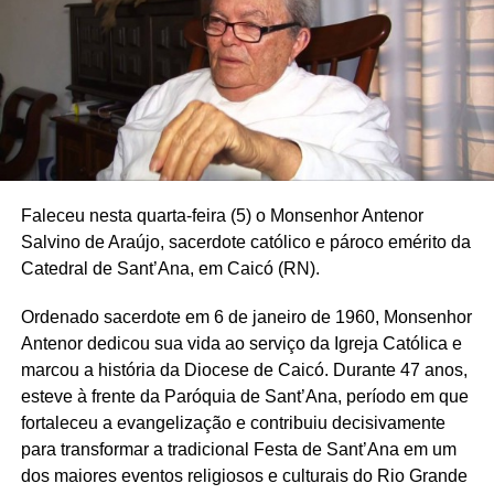
os desgastes, mas vê mais potencial de eventuais
prejuízos relacionados aos três inquéritos envolvendo
Lulinha no Supremo Tribunal Federal (STF) do que no
caso Marcola.
O presidenciável também destacou que Gaspar já foi
promotor de Justiça, o que representa uma tentativa de
associar a campanha à bandeira da segurança pública e
Faleceu nesta quarta-feira (5) o Monsenhor Antenor
do combate à criminalidade. Gaspar é de Alagoas, o que
Salvino de Araújo, sacerdote católico e pároco emérito da
conversa com a estratégia de Flávio de buscar mais
Catedral de Sant’Ana, em Caicó (RN).
apoios no Nordeste, região onde Lula é mais forte.
Ordenado sacerdote em 6 de janeiro de 1960, Monsenhor
— O Brasil estaria muito melhor servido com as senhoras
Antenor dedicou sua vida ao serviço da Igreja Católica e
(referência as mulheres no palco), mas Deus quis que
marcou a história da Diocese de Caicó. Durante 47 anos,
nesse momento fosse um soldado do Nordeste — disse
esteve à frente da Paróquia de Sant’Ana, período em que
Gaspar.
fortaleceu a evangelização e contribuiu decisivamente
O anúncio ocorreu durante entrevista coletiva nesta
para transformar a tradicional Festa de Sant’Ana em um
quarta-feira, em Brasília, com a presença de aliados. A
dos maiores eventos religiosos e culturais do Rio Grande