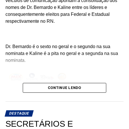
veículos de comunicação apontam a consolidação dos
recolocando a educação potiguar em um novo patamar.
nomes de Dr. Bernardo e Kaline entre os líderes e
consequentemente eleitos para Federal e Estadual
respectivamente no RN.
Dr. Bernardo é o sexto no geral e o segundo na sua
nominata e Kaline é a pita no geral e a segunda na sua
nominata.
CONTINUE LENDO
DESTAQUE
SECRETÁRIOS E