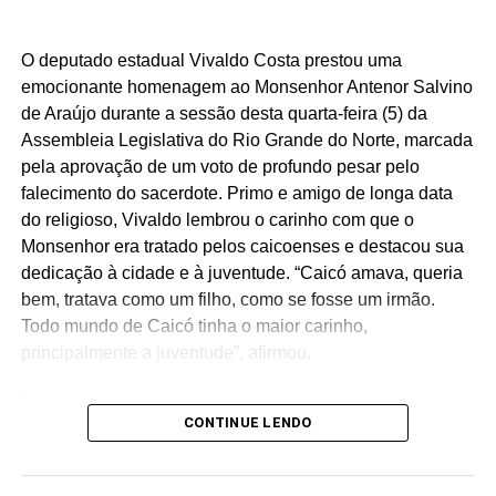
O deputado estadual Vivaldo Costa prestou uma
emocionante homenagem ao Monsenhor Antenor Salvino
de Araújo durante a sessão desta quarta-feira (5) da
Assembleia Legislativa do Rio Grande do Norte, marcada
pela aprovação de um voto de profundo pesar pelo
falecimento do sacerdote. Primo e amigo de longa data
do religioso, Vivaldo lembrou o carinho com que o
Monsenhor era tratado pelos caicoenses e destacou sua
dedicação à cidade e à juventude. “Caicó amava, queria
bem, tratava como um filho, como se fosse um irmão.
Todo mundo de Caicó tinha o maior carinho,
principalmente a juventude”, afirmou.
Em seu pronunciamento, o parlamentar também ressaltou
CONTINUE LENDO
uma das marcas do legado de Monsenhor Antenor: a luta
pela construção da Ilha de Sant’Ana. Vivaldo recordou
que o sacerdote apresentou o pleito à então governadora