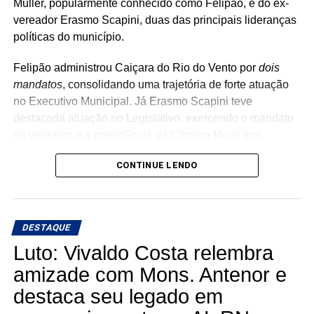
Muller, popularmente conhecido como Felipão, e do ex-
vereador Erasmo Scapini, duas das principais lideranças
políticas do município.
Felipão administrou Caiçara do Rio do Vento por
dois
mandatos
, consolidando uma trajetória de forte atuação
no Executivo Municipal. Já Erasmo Scapini teve
destacada atuação no Legislativo, exercendo o mandato
de vereador e a presidência da Câmara Municipal.
A adesão das duas lideranças representa um importante
CONTINUE LENDO
fortalecimento da pré-candidatura de Juninho no
município, ampliando sua base política e reforçando um
projeto que vem reunindo nomes de grande
DESTAQUE
representatividade em todas as regiões do estado.
Luto: Vivaldo Costa relembra
Com o apoio de Felipão e Erasmo, Juninho Saia Rodada
amizade com Mons. Antenor e
segue consolidando alianças estratégicas e fortalecendo
destaca seu legado em
um movimento político que cresce a cada dia, reunindo