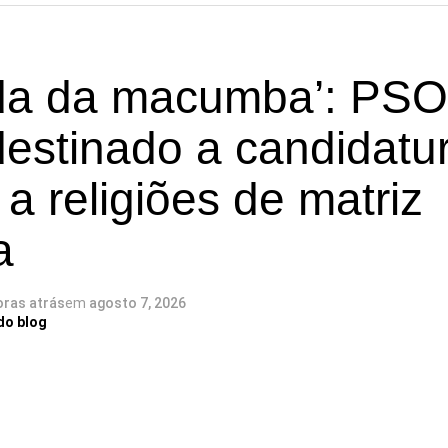
a da macumba’: PSO
destinado a candidatu
 a religiões de matriz
a
oras atrás
em
agosto 7, 2026
do blog