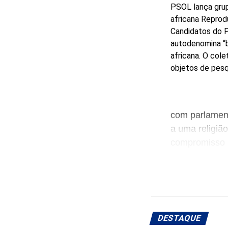
PSOL lança grup
africana
Reprod
Candidatos do P
autodenomina “b
africana. O col
objetos de pesqu
com parlamen
a uma religião
compromisso p
“Ninguém pode
macumbeiros 
lembrados ap
A articulaçã
DESTAQUE