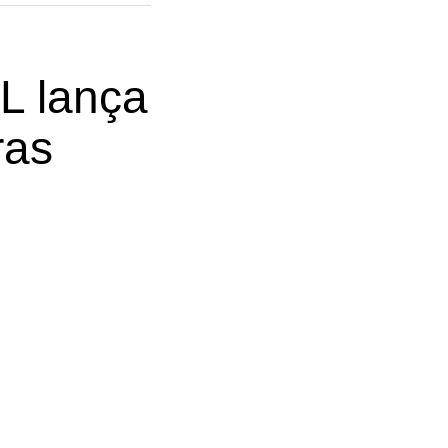
L lança
ras