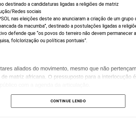
o destinado a candidaturas ligadas a religiões de matriz
ução/Redes sociais
SOL nas eleições deste ano anunciaram a criação de um grupo 
ancada da macumba”, destinado a postulações ligadas a religiõ
etivo defende que “os povos do terreiro não devem permanecer
isa, folclorização ou políticas pontuais”.
tares aliados do movimento, mesmo que não pertençam
 de matriz africana. O pressuposto para a interlocução é
úblico com a agenda da articulação.
 falar melhor por nós do que nós mesmos. Enquanto n
CONTINUE LENDO
e macumbeiras ocupando os parlamentos, continuarem
enas em momentos pontuais”, dizem os candidatos à C
o reúne seis candidatos à Câmara dos Deputados: