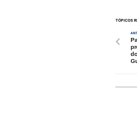
TÓPICOS R
AN
Pa
pr
do
Gu