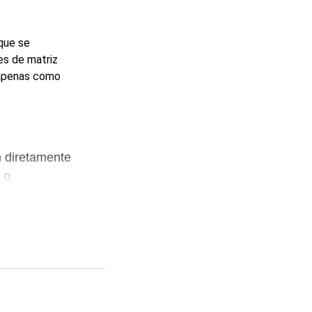
que se
es de matriz
 apenas como
 diretamente
 o
ão tivermos
os sendo
âmara.