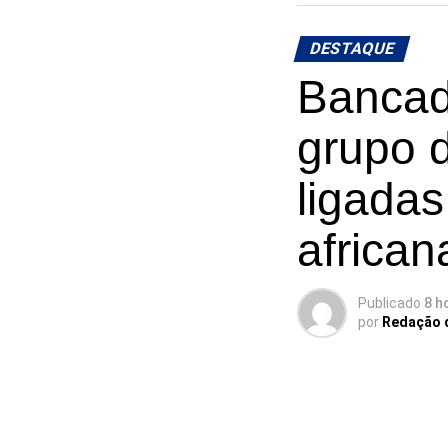
DESTAQUE
Bancad
grupo 
ligadas
african
Publicado
8 h
por
Redação 