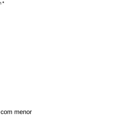
om
*
N com menor