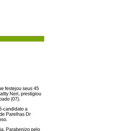
que festejou seus 45
tty Neri, prestigiou
bado (07).
ré-candidato a
 de Parelhas Dr
oso.
ia. Parabenizo pelo