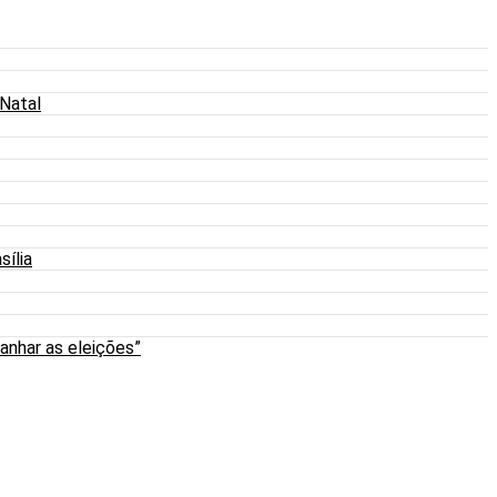
 Natal
sília
anhar as eleições”