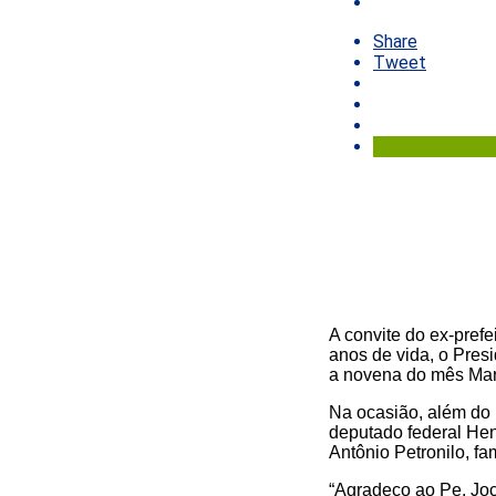
Share
Tweet
A convite do ex-prefe
anos de vida, o Pres
a novena do mês Mari
Na ocasião, além do P
deputado federal Hen
Antônio Petronilo, f
“Agradeço ao Pe. Joc