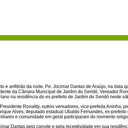
ito e anfitrião da noite, Pe. Jocimar Dantas de Araújo, na data 
idente da Câmara Municipal de Jardim do Seridó, Vereador Ronal
ano na residência do ex-prefeito de Jardim do Seridó neste sá
residente Ronaltty, outros vereadores, vice-prefeita Aninha, p
rique Alves, deputado estadual Ubaldo Fernandes, ex-prefeito
amiliares e comunidade em geral participaram do momento religi
imar Dantas pelo convite e pela receptividade em sua residênc