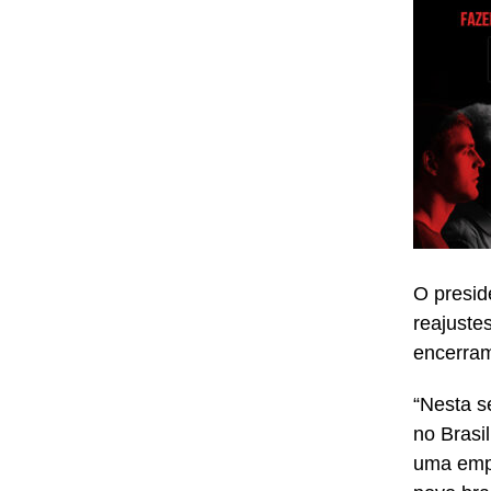
O presid
reajuste
encerram
“Nesta s
no Brasi
uma empr