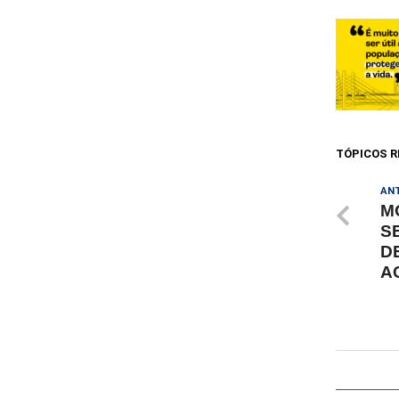
TÓPICOS R
AN
M
S
D
A