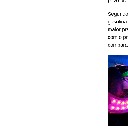
povo bras
Segundo 
gasolina
maior pr
com o pr
comparaç