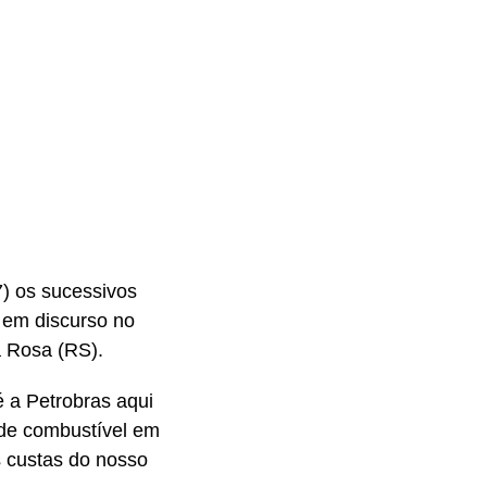
7) os sucessivos
 em discurso no
a Rosa (RS).
 a Petrobras aqui
 de combustível em
s custas do nosso