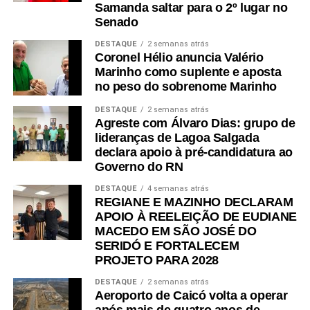
Samanda saltar para o 2º lugar no
A pressão sobre o Tesouro estadual é agravada pelo
Senado
desequilíbrio previdenciário. Somente nos quatro
DESTAQUE
2 semanas atrás
primeiros meses de 2026, o déficit entre a arrecadação
Coronel Hélio anuncia Valério
das contribuições e o pagamento de aposentadorias e
Marinho como suplente e aposta
pensões atingiu R$ 1,07 bilhão. Além disso, o Tribunal de
no peso do sobrenome Marinho
Contas do Estado (TCE) aponta um déficit atuarial de R$
DESTAQUE
2 semanas atrás
54,3 bilhões, um desafio estrutural que o documento
Agreste com Álvaro Dias: grupo de
propõe enfrentar por meio de novos estudos, sem
lideranças de Lagoa Salgada
declara apoio à pré-candidatura ao
detalhar, contudo, as medidas concretas para conter o
Governo do RN
rombo.
DESTAQUE
4 semanas atrás
A experiência administrativa do candidato como gestor
REGIANE E MAZINHO DECLARAM
municipal em Natal é utilizada como um dos pilares de
APOIO À REELEIÇÃO DE EUDIANE
MACEDO EM SÃO JOSÉ DO
sua campanha. Enquanto o relatório de transição aponta
SERIDÓ E FORTALECEM
resultados positivos em indicadores fiscais e
PROJETO PARA 2028
previdenciários municipais ao final de 2024, também
revelou passivos, como R$ 862,9 milhões em restos a
DESTAQUE
2 semanas atrás
Aeroporto de Caicó volta a operar
pagar e 46 obras paralisadas ou inacabadas, muitas