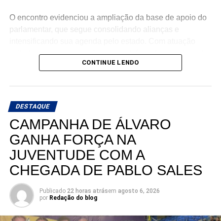
O encontro evidenciou a ampliação da base de apoio do
parlamentar, que segue consolidando alianças e
intensificando sua agenda pelo estado. Com atuação
voltada para o municipalismo e a defesa de investimentos
CONTINUE LENDO
para os municípios potiguares, Benes tem reforçado o
compromisso de continuar trabalhando pelo
desenvolvimento do Rio Grande do Norte.
DESTAQUE
A mobilização em Macaíba representa mais um passo na
CAMPANHA DE ÁLVARO
construção de uma campanha que busca ampliar sua
presença em todas as regiões do estado, fortalecendo o
GANHA FORÇA NA
diálogo com a população e reafirmando o compromisso
JUVENTUDE COM A
com o futuro dos potiguares.
CHEGADA DE PABLO SALES
Publicado
22 horas atrás
em
agosto 6, 2026
por
Redação do blog