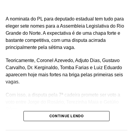
A nominata do PL para deputado estadual tem tudo para
eleger sete nomes para a Assembleia Legislativa do Rio
Grande do Norte. A expectativa é de uma chapa forte e
bastante competitiva, com uma disputa acirrada
principalmente pela sétima vaga.
Teoricamente, Coronel Azevedo, Adjuto Dias, Gustavo
Carvalho, Dr. Kerginaldo, Tomba Farias e Luiz Eduardo
aparecem hoje mais fortes na briga pelas primeiras seis
vagas.
Com isso, a disputa pela 7ª cadeira promete ser voto a
voto entre Jorge do Rosário, Terezinha Maia e Getúlio
Rêgo.
CONTINUE LENDO
Os três possuem bases e estruturas eleitorais importantes
e chegam à reta da pré-campanha buscando garantir um