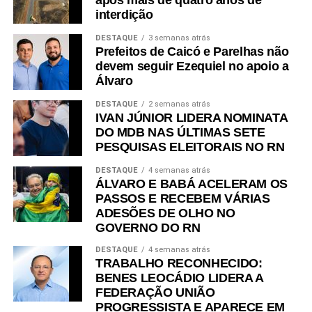
após mais de quatro anos de
delas sob justificativa de falta de pagamento.
interdição
Embora o plano de governo apresente 22 metas para os
DESTAQUE
3 semanas atrás
Prefeitos de Caicó e Parelhas não
cem primeiros dias de gestão, o documento não oferece
devem seguir Ezequiel no apoio a
uma projeção consolidada de custos ou uma hierarquia
Álvaro
de prioridades. A viabilidade das propostas permanece
condicionada à capacidade fiscal, deixando em aberto a
DESTAQUE
2 semanas atrás
IVAN JÚNIOR LIDERA NOMINATA
questão de como o Estado poderá, simultaneamente,
DO MDB NAS ÚLTIMAS SETE
expandir despesas permanentes e realizar ajustes
PESQUISAS ELEITORAIS NO RN
orçamentários profundos sem comprometer o equilíbrio
das contas públicas.
DESTAQUE
4 semanas atrás
ÁLVARO E BABÁ ACELERAM OS
PASSOS E RECEBEM VÁRIAS
ADESÕES DE OLHO NO
GOVERNO DO RN
DESTAQUE
4 semanas atrás
TRABALHO RECONHECIDO:
BENES LEOCÁDIO LIDERA A
FEDERAÇÃO UNIÃO
PROGRESSISTA E APARECE EM