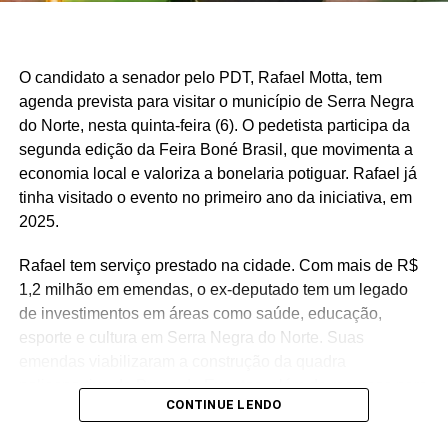
Fonte: Fonte: www.mds.gov.br
O candidato a senador pelo PDT, Rafael Motta, tem
agenda prevista para visitar o município de Serra Negra
do Norte, nesta quinta-feira (6). O pedetista participa da
segunda edição da Feira Boné Brasil, que movimenta a
economia local e valoriza a bonelaria potiguar. Rafael já
tinha visitado o evento no primeiro ano da iniciativa, em
2025.
Rafael tem serviço prestado na cidade. Com mais de R$
1,2 milhão em emendas, o ex-deputado tem um legado
de investimentos em áreas como saúde, educação,
esporte e cultura em Serra Negra do Norte. Suas
emendas viabilizaram a construção da quadra
poliesportiva da Praça de Eventos, além de recursos para
CONTINUE LENDO
a reforma da Casa de Cultura, aquisição de mobiliário
escolar e aparelhos de ar-condicionado para a educação,