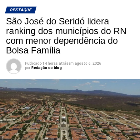
lugar entre os eleitos. Com uma nominata que tem
DESTAQUE
potencial para fazer sete cadeiras, a briga pela última
vaga promete ser uma das mais acirradas da eleição para
São José do Seridó lidera
a ALRN em 2026
ranking dos municípios do RN
com menor dependência do
Bolsa Família
Publicado
14 horas atrás
em
agosto 6, 2026
por
Redação do blog