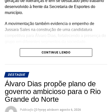
geração de lideranças e tem se destacado pelo trabalho
desenvolvido à frente da Secretaria de Esportes do
município.
A movimentação também evidencia o empenho de
Jussara Sales na construção de uma candidatura
competitiva para Álvaro Dias, fortalecendo a presença do
grupo em diferentes segmentos da sociedade.
Com a chegada de Pablo, o PL Jovem ganha um
CONTINUE LENDO
importante reforço, agregando renovação, proximidade
com a juventude e capacidade de mobilização para a
campanha.
DESTAQUE
Álvaro Dias propõe plano de
governo ambicioso para o Rio
Grande do Norte
Publicado
23 horas atrás
em
agosto 6, 2026