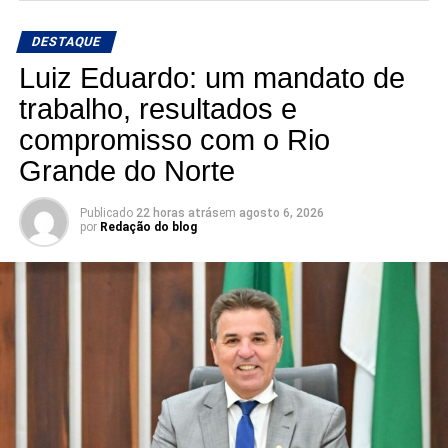
informação e a credibilidade.
DESTAQUE
Conexão com Alex Silva: onde a notícia ganha voz e os
Luiz Eduardo: um mandato de
bastidores viram informação.
trabalho, resultados e
compromisso com o Rio
📅 Estreia: 7 de agosto
📻 104 FM do Assú
Grande do Norte
🕢 Toda sexta-feira, das 7h30 às 8h30 da manhã.
Publicado
22 horas atrás
em
agosto 6, 2026
por
Redação do blog