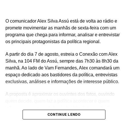
O comunicador Alex Silva Assú está de volta ao rádio e
promete movimentar as manhãs de sexta-feira com um
programa que chega para informar, analisar e entrevistar
os principais protagonistas da política regional.
A partir do dia 7 de agosto, estreia o Conexão com Alex
Silva, na 104 FM do Assú, sempre das 7h30 às 8h30 da
manhã. Ao lado de Vam Fernandes, Alex comandará um
espaço dedicado aos bastidores da política, entrevistas
exclusivas, análises e informações de interesse público.
A proposta é aproximar os ouvintes dos fatos, ouvindo
quem decide, quem faz a política acontecer e quem
influencia os rumos de Assú, do Vale do Açu e do Rio
Grande do Norte.
CONTINUE LENDO
🎙️ O rádio ganha um novo espaço para o debate, a