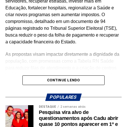
servidores, recuperar estradas, investir mais em
Educação, fortalecer hospitais, regionalizar a Saúde e
criar novos programas sem aumentar impostos. O
compromisso, detalhado em um documento de 94
páginas registrado no Tribunal Superior Eleitoral (TSE),
busca reduzir o peso da folha de pagamento e recuperar
a capacidade financeira do Estado.
As propostas visam impactar diretamente a dignidade da
população, com promessas como a Tabela RN Saúde
para reduzir filas de atendimento e a criação de centros
logísticos e de acolhimento para mulheres. No entanto, o
CONTINUE LENDO
diagnóstico financeiro do próprio plano revela um cenário
de cautela. Em 2025, os investimentos representaram
apenas 3% da despesa total, enquanto o Poder Executivo
POPULARES
acumulou, no período de 12 meses encerrado em abril de
DESTAQUE
2 semanas atrás
2026, R$ 11,29 bilhões em despesas com pessoal —
Pesquisa vira alvo de
montante que superou em R$ 1,43 bilhão o limite
questionamentos após Cadu abrir
estabelecido pela Lei de Responsabilidade Fiscal.
quase 10 pontos aparecer em 1º e