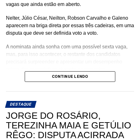
vagas que ainda estão em aberto.
Nelter, Júlio César, Neilton, Robson Carvalho e Galeno
aparecem na briga direta por essas três cadeiras, em uma
disputa que deve ser definida voto a voto.
A nominata ainda sonha com uma possível sexta vaga,
mas, para isso acontecer, o restante dos candidatos
precisará surpreender e apresentar um desempenho
acima das expectativas durante a campanha.
CONTINUE LENDO
Teoricamente, Kleber Rodrigues e Cinthia, esposa de
Allyson Bezerra, pré-candidato ao Governo do Estado,
aparecem como os nomes mais fortes para liderar a
DESTAQUE
votação dentro da nominata.
JORGE DO ROSÁRIO,
Com cinco cadeiras consideradas viáveis e uma sexta
TEREZINHA MAIA E GETÚLIO
dependendo de um desempenho acima do esperado, a
RÊGO: DISPUTA ACIRRADA
briga interna do União Progressista promete ser uma das