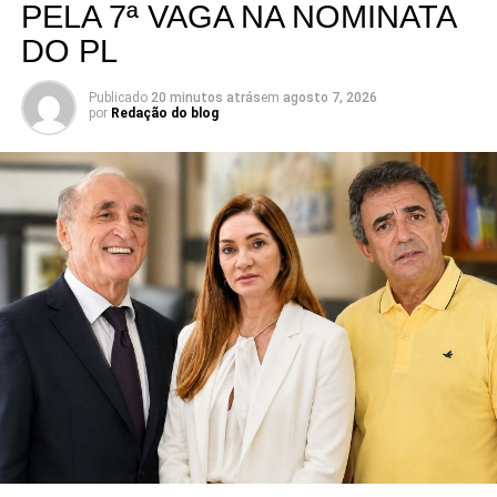
mais interessantes da eleição para a Assembleia
PELA 7ª VAGA NA NOMINATA
Legislativa em 2026.
DO PL
Publicado
20 minutos atrás
em
agosto 7, 2026
por
Redação do blog