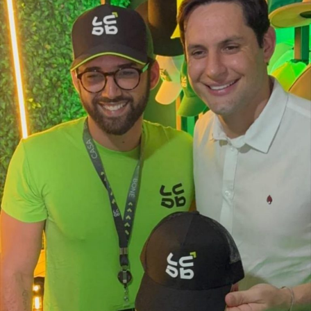
Especialistas que analisaram os dados também atribuem
esse resultado ao trabalho desenvolvido pela política
municipal de assistência social. Na avaliação deles, a
atuação da gestão da Secretaria Municipal de Trabalho,
Habitação e Assistência Social, comandada pela
secretária Suzete Pereira, tem contribuído para fortalecer
ações de inclusão social, qualificação e
acompanhamento das famílias, favorecendo a autonomia
financeira e reduzindo a dependência de programas de
transferência de renda.
O estudo também aponta que outros municípios da região
do Seridó, como Ouro Branco, Cruzeta, Jardim do Seridó
e Acari, apresentam indicadores semelhantes em razão
da combinação entre atividade industrial, pecuária
leiteira, comércio, setor público e indicadores de
desenvolvimento humano superiores aos registrados em
boa parte do interior potiguar.