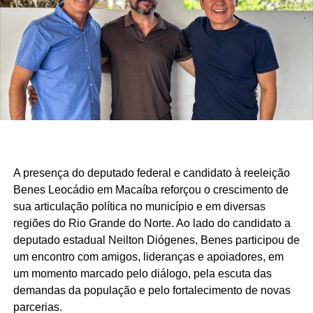
apenas estatísticas: representam segurança fortalecida,
cultura valorizada, entidades beneficiadas, municípios
atendidos e uma atuação parlamentar que alcança quem
mais precisa.
São centenas de requerimentos, dezenas de patrimônios
culturais reconhecidos, organizações apoiadas e
investimentos que chegam aos municípios por meio de
emendas parlamentares. Um trabalho que demonstra que
fazer política é transformar demandas em soluções.
A presença do deputado federal e candidato à reeleição
Mais do que discursos, Luiz Eduardo tem apresentado
Benes Leocádio em Macaíba reforçou o crescimento de
ações concretas e resultados que reforçam seu
sua articulação política no município e em diversas
compromisso com o desenvolvimento do Rio Grande do
regiões do Rio Grande do Norte. Ao lado do candidato a
Norte. Um mandato presente, atuante e comprometido em
deputado estadual Neilton Diógenes, Benes participou de
fazer a diferença na vida dos potiguares.
um encontro com amigos, lideranças e apoiadores, em
um momento marcado pelo diálogo, pela escuta das
demandas da população e pelo fortalecimento de novas
parcerias.