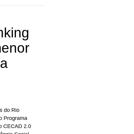
nking
menor
ia
s do Rio
do Programa
do CECAD 2.0