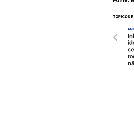
Fonte: 
TÓPICOS R
AN
In
id
ce
to
nã