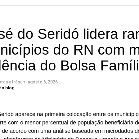
é do Seridó lidera ra
nicípios do RN com 
ência do Bolsa Famíl
oras atrás
em
agosto 6, 2026
do blog
eridó aparece na primeira colocação entre os município
te com o menor percentual de população beneficiária 
a, de acordo com uma análise baseada em microdados 