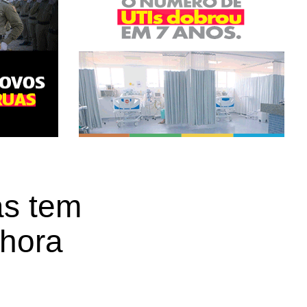
as tem
hora