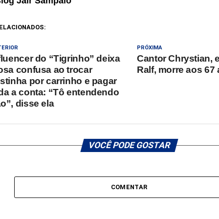
Blog Jair Sampaio
ELACIONADOS:
TERIOR
PRÓXIMA
fluencer do “Tigrinho” deixa
Cantor Chrystian, 
osa confusa ao trocar
Ralf, morre aos 67
stinha por carrinho e pagar
da a conta: “Tô entendendo
o”, disse ela
VOCÊ PODE GOSTAR
COMENTAR