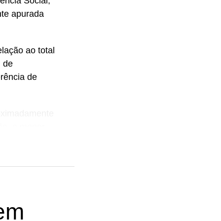
ência Social,
nte apurada
lação ao total
l de
rência de
roximadamente
ão, o menor
amirim
rnaúba dos
 em
iado à