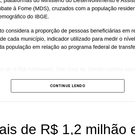
 plataformas do Ministério do Desenvolvimento e Assist
mbate à Fome (MDS), cruzados com a população reside
emográfico do IBGE.
o considera a proporção de pessoas beneficiárias em re
de cada município, indicador utilizado para medir o níve
a população em relação ao programa federal de transfe
 de 4.558 habitantes, São José do Seridó registra ap
rios do Bolsa Família, o equivalente a 13,6% da populaç
tre os municípios potiguares analisados.
CONTINUE LENDO
 aparecem Ouro Branco (16,7%), Cruzeta (18,5%), Parn
im do Seridó (20,7%), Acari (21,8%), Natal (22,3%), Ca
), Mossoró (25,7%) e Caicó (30,2%).
is de R$ 1,2 milhão
lise, o desempenho de São José do Seridó está assoc