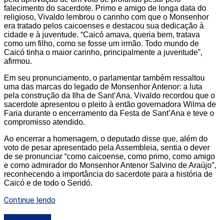
falecimento do sacerdote. Primo e amigo de longa data do
religioso, Vivaldo lembrou o carinho com que o Monsenhor
era tratado pelos caicoenses e destacou sua dedicação à
cidade e à juventude. “Caicó amava, queria bem, tratava
como um filho, como se fosse um irmão. Todo mundo de
Caicó tinha o maior carinho, principalmente a juventude”,
afirmou.
Em seu pronunciamento, o parlamentar também ressaltou
uma das marcas do legado de Monsenhor Antenor: a luta
pela construção da Ilha de Sant’Ana. Vivaldo recordou que o
sacerdote apresentou o pleito à então governadora Wilma de
Faria durante o encerramento da Festa de Sant’Ana e teve o
compromisso atendido.
Ao encerrar a homenagem, o deputado disse que, além do
voto de pesar apresentado pela Assembleia, sentia o dever
de se pronunciar “como caicoense, como primo, como amigo
e como admirador do Monsenhor Antenor Salvino de Araújo”,
reconhecendo a importância do sacerdote para a história de
Caicó e de todo o Seridó.
Continue lendo
DESTAQUE