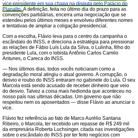
vice-presidente em sua chapa na disputa pelo Palácio do
Planalto.
A definição, feita no último dia do prazo para as
convenções partidárias, encerra uma negociação que se
estendeu pelos últimos meses e envolveu diferentes nomes
e tentativas de ampliar a coligação presidencial.
Com a escolha, Flávio leva para o centro da campanha o
escândalo do INSS, e direciona a estratégia para pressionar
as relações de Fábio Luís Lula da Silva, o Lulinha, filho do
presidente Lula, com o lobista Antônio Carlos Camilo
Antunes, o Careca do INSS.
— Nos últimos dias, todos vocês noticiaram como a
degradação moral atingiu o atual governo. A corrupção, o
desvio e roubo do INSS entraram no gabinete do Lula. O seu
Marcola está sendo acusado de receber dinheiro que veio
do desvio. Talvez a coisa mais hedionda que aconteceu no
nosso país nas ultimas décadas. Um governo que não
respeitou nem os aposentados — disse Flávio ao anunciar o
vice.
Flávio fez referência ao fato de Marco Aurélio Santana
Ribeiro, o Marcola, ter recebido um repasse de R$ 249 mil
da empresária Roberta Luchsinger, citada nas investigações
sobre o escândalo do INSS por ter feito negócios com