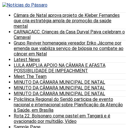
Câmara de Natal aprova projeto de Kleber Fernandes
que cria estratégia ampla de promoção da saúde
mental
CARNACACC: Crianças da Casa Durval Paiva celebram o
Carnaval
Grupo Reviver homenageia vereador Eriko Jácome por
emenda que viabiliza serviço de biópsia no combate ao
câncer em Natal
Latest News
LULA AMPLIA APOIO NA CÂMARA E AFASTA
POSSIBILIDADE DE IMPEACHMENT
Meet The Team
MINUTO DA CÂMARA MUNICIPAL DE NATAL
MINUTO DA CÂMARA MUNICIPAL DE NATAL
MINUTO DA CÂMARA MUNICIPAL DE NATAL
Policlínica Regional do Seridó participa de evento
nacional e internacional sobre Planificação da Atenção
à Saúde, em Brasília
Rota 22: Bolsonaro come pastel em Tangará e é
ovacionado por multidão; Vídeo
Sample Page