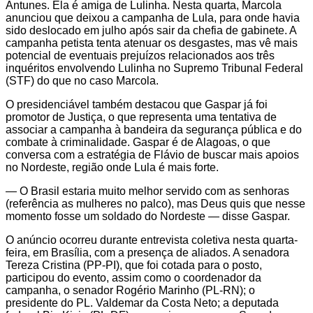
Antunes. Ela é amiga de Lulinha. Nesta quarta, Marcola
anunciou que deixou a campanha de Lula, para onde havia
sido deslocado em julho após sair da chefia de gabinete. A
campanha petista tenta atenuar os desgastes, mas vê mais
potencial de eventuais prejuízos relacionados aos três
inquéritos envolvendo Lulinha no Supremo Tribunal Federal
(STF) do que no caso Marcola.
O presidenciável também destacou que Gaspar já foi
promotor de Justiça, o que representa uma tentativa de
associar a campanha à bandeira da segurança pública e do
combate à criminalidade. Gaspar é de Alagoas, o que
conversa com a estratégia de Flávio de buscar mais apoios
no Nordeste, região onde Lula é mais forte.
— O Brasil estaria muito melhor servido com as senhoras
(referência as mulheres no palco), mas Deus quis que nesse
momento fosse um soldado do Nordeste — disse Gaspar.
O anúncio ocorreu durante entrevista coletiva nesta quarta-
feira, em Brasília, com a presença de aliados. A senadora
Tereza Cristina (PP-PI), que foi cotada para o posto,
participou do evento, assim como o coordenador da
campanha, o senador Rogério Marinho (PL-RN); o
presidente do PL. Valdemar da Costa Neto; a deputada