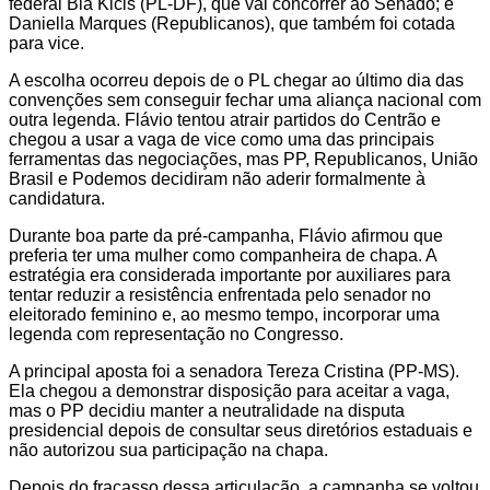
federal Bia Kicis (PL-DF), que vai concorrer ao Senado; e
Daniella Marques (Republicanos), que também foi cotada
para vice.
A escolha ocorreu depois de o PL chegar ao último dia das
convenções sem conseguir fechar uma aliança nacional com
outra legenda. Flávio tentou atrair partidos do Centrão e
chegou a usar a vaga de vice como uma das principais
ferramentas das negociações, mas PP, Republicanos, União
Brasil e Podemos decidiram não aderir formalmente à
candidatura.
Durante boa parte da pré-campanha, Flávio afirmou que
preferia ter uma mulher como companheira de chapa. A
estratégia era considerada importante por auxiliares para
tentar reduzir a resistência enfrentada pelo senador no
eleitorado feminino e, ao mesmo tempo, incorporar uma
legenda com representação no Congresso.
A principal aposta foi a senadora Tereza Cristina (PP-MS).
Ela chegou a demonstrar disposição para aceitar a vaga,
mas o PP decidiu manter a neutralidade na disputa
presidencial depois de consultar seus diretórios estaduais e
não autorizou sua participação na chapa.
Depois do fracasso dessa articulação, a campanha se voltou