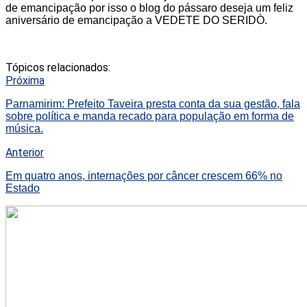
de emancipação por isso o blog do pássaro deseja um feliz
aniversário de emancipação a VEDETE DO SERIDÒ.
Tópicos relacionados:
Próxima
Parnamirim: Prefeito Taveira presta conta da sua gestão, fala
sobre política e manda recado para população em forma de
música.
Anterior
Em quatro anos, internações por câncer crescem 66% no
Estado