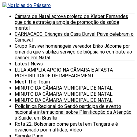
Câmara de Natal aprova projeto de Kleber Fernandes
que cria estratégia ampla de promoção da saúde
mental
CARNACACC: Crianças da Casa Durval Paiva celebram o
Carnaval
Grupo Reviver homenageia vereador Eriko Jácome por
emenda que viabiliza serviço de biópsia no combate ao
câncer em Natal
Latest News
LULA AMPLIA APOIO NA CÂMARA E AFASTA
POSSIBILIDADE DE IMPEACHMENT
Meet The Team
MINUTO DA CÂMARA MUNICIPAL DE NATAL
MINUTO DA CÂMARA MUNICIPAL DE NATAL
MINUTO DA CÂMARA MUNICIPAL DE NATAL
Policlínica Regional do Seridó participa de evento
nacional e internacional sobre Planificação da Atenção
à Saúde, em Brasília
Rota 22: Bolsonaro come pastel em Tangará e é
ovacionado por multidão; Vídeo
Sample Page