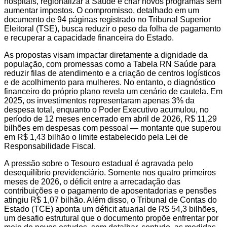
hospitais, regionalizar a Saúde e criar novos programas sem
aumentar impostos. O compromisso, detalhado em um
documento de 94 páginas registrado no Tribunal Superior
Eleitoral (TSE), busca reduzir o peso da folha de pagamento
e recuperar a capacidade financeira do Estado.
As propostas visam impactar diretamente a dignidade da
população, com promessas como a Tabela RN Saúde para
reduzir filas de atendimento e a criação de centros logísticos
e de acolhimento para mulheres. No entanto, o diagnóstico
financeiro do próprio plano revela um cenário de cautela. Em
2025, os investimentos representaram apenas 3% da
despesa total, enquanto o Poder Executivo acumulou, no
período de 12 meses encerrado em abril de 2026, R$ 11,29
bilhões em despesas com pessoal — montante que superou
em R$ 1,43 bilhão o limite estabelecido pela Lei de
Responsabilidade Fiscal.
A pressão sobre o Tesouro estadual é agravada pelo
desequilíbrio previdenciário. Somente nos quatro primeiros
meses de 2026, o déficit entre a arrecadação das
contribuições e o pagamento de aposentadorias e pensões
atingiu R$ 1,07 bilhão. Além disso, o Tribunal de Contas do
Estado (TCE) aponta um déficit atuarial de R$ 54,3 bilhões,
um desafio estrutural que o documento propõe enfrentar por