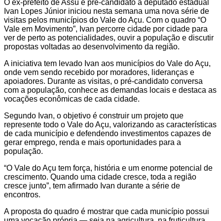
O ex-prefeito de Assú e pré-candidato a deputado estadual
Ivan Lopes Júnior iniciou nesta semana uma nova série de
visitas pelos municípios do Vale do Açu. Com o quadro “O
Vale em Movimento”, Ivan percorre cidade por cidade para
ver de perto as potencialidades, ouvir a população e discutir
propostas voltadas ao desenvolvimento da região.
A iniciativa tem levado Ivan aos municípios do Vale do Açu,
onde vem sendo recebido por moradores, lideranças e
apoiadores. Durante as visitas, o pré-candidato conversa
com a população, conhece as demandas locais e destaca as
vocações econômicas de cada cidade.
Segundo Ivan, o objetivo é construir um projeto que
represente todo o Vale do Açu, valorizando as características
de cada município e defendendo investimentos capazes de
gerar emprego, renda e mais oportunidades para a
população.
“O Vale do Açu tem força, história e um enorme potencial de
crescimento. Quando uma cidade cresce, toda a região
cresce junto”, tem afirmado Ivan durante a série de
encontros.
A proposta do quadro é mostrar que cada município possui
uma vocação própria — seja na agricultura, na fruticultura