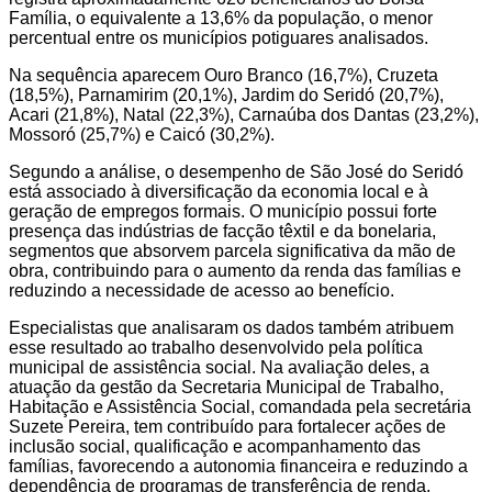
Família, o equivalente a 13,6% da população, o menor
percentual entre os municípios potiguares analisados.
Na sequência aparecem Ouro Branco (16,7%), Cruzeta
(18,5%), Parnamirim (20,1%), Jardim do Seridó (20,7%),
Acari (21,8%), Natal (22,3%), Carnaúba dos Dantas (23,2%),
Mossoró (25,7%) e Caicó (30,2%).
Segundo a análise, o desempenho de São José do Seridó
está associado à diversificação da economia local e à
geração de empregos formais. O município possui forte
presença das indústrias de facção têxtil e da bonelaria,
segmentos que absorvem parcela significativa da mão de
obra, contribuindo para o aumento da renda das famílias e
reduzindo a necessidade de acesso ao benefício.
Especialistas que analisaram os dados também atribuem
esse resultado ao trabalho desenvolvido pela política
municipal de assistência social. Na avaliação deles, a
atuação da gestão da Secretaria Municipal de Trabalho,
Habitação e Assistência Social, comandada pela secretária
Suzete Pereira, tem contribuído para fortalecer ações de
inclusão social, qualificação e acompanhamento das
famílias, favorecendo a autonomia financeira e reduzindo a
dependência de programas de transferência de renda.