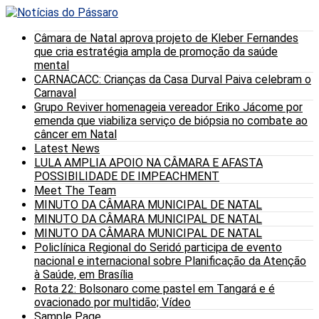
Câmara de Natal aprova projeto de Kleber Fernandes
que cria estratégia ampla de promoção da saúde
mental
CARNACACC: Crianças da Casa Durval Paiva celebram o
Carnaval
Grupo Reviver homenageia vereador Eriko Jácome por
emenda que viabiliza serviço de biópsia no combate ao
câncer em Natal
Latest News
LULA AMPLIA APOIO NA CÂMARA E AFASTA
POSSIBILIDADE DE IMPEACHMENT
Meet The Team
MINUTO DA CÂMARA MUNICIPAL DE NATAL
MINUTO DA CÂMARA MUNICIPAL DE NATAL
MINUTO DA CÂMARA MUNICIPAL DE NATAL
Policlínica Regional do Seridó participa de evento
nacional e internacional sobre Planificação da Atenção
à Saúde, em Brasília
Rota 22: Bolsonaro come pastel em Tangará e é
ovacionado por multidão; Vídeo
Sample Page