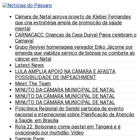
Câmara de Natal aprova projeto de Kleber Fernandes
que cria estratégia ampla de promoção da saúde
mental
CARNACACC: Crianças da Casa Durval Paiva celebram o
Carnaval
Grupo Reviver homenageia vereador Eriko Jácome por
emenda que viabiliza serviço de biópsia no combate ao
câncer em Natal
Latest News
LULA AMPLIA APOIO NA CÂMARA E AFASTA
POSSIBILIDADE DE IMPEACHMENT
Meet The Team
MINUTO DA CÂMARA MUNICIPAL DE NATAL
MINUTO DA CÂMARA MUNICIPAL DE NATAL
MINUTO DA CÂMARA MUNICIPAL DE NATAL
Policlínica Regional do Seridó participa de evento
nacional e internacional sobre Planificação da Atenção
à Saúde, em Brasília
Rota 22: Bolsonaro come pastel em Tangará e é
ovacionado por multidão; Vídeo
Sample Page