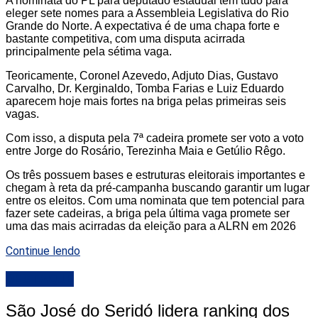
A nominata do PL para deputado estadual tem tudo para
eleger sete nomes para a Assembleia Legislativa do Rio
Grande do Norte. A expectativa é de uma chapa forte e
bastante competitiva, com uma disputa acirrada
principalmente pela sétima vaga.
Teoricamente, Coronel Azevedo, Adjuto Dias, Gustavo
Carvalho, Dr. Kerginaldo, Tomba Farias e Luiz Eduardo
aparecem hoje mais fortes na briga pelas primeiras seis
vagas.
Com isso, a disputa pela 7ª cadeira promete ser voto a voto
entre Jorge do Rosário, Terezinha Maia e Getúlio Rêgo.
Os três possuem bases e estruturas eleitorais importantes e
chegam à reta da pré-campanha buscando garantir um lugar
entre os eleitos. Com uma nominata que tem potencial para
fazer sete cadeiras, a briga pela última vaga promete ser
uma das mais acirradas da eleição para a ALRN em 2026
Continue lendo
DESTAQUE
São José do Seridó lidera ranking dos