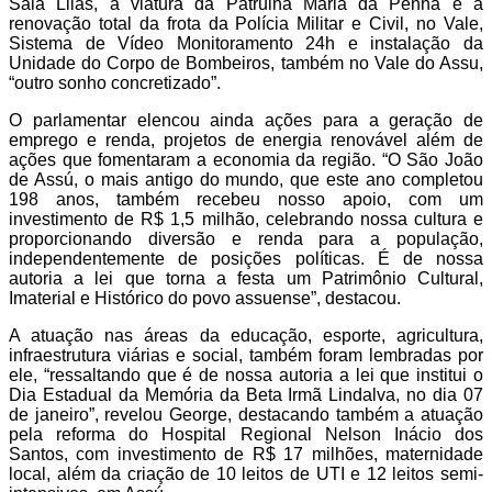
Sala Lilás, a viatura da Patrulha Maria da Penha e a
renovação total da frota da Polícia Militar e Civil, no Vale,
Sistema de Vídeo Monitoramento 24h e instalação da
Unidade do Corpo de Bombeiros, também no Vale do Assu,
“outro sonho concretizado”.
O parlamentar elencou ainda ações para a geração de
emprego e renda, projetos de energia renovável além de
ações que fomentaram a economia da região. “O São João
de Assú, o mais antigo do mundo, que este ano completou
198 anos, também recebeu nosso apoio, com um
investimento de R$ 1,5 milhão, celebrando nossa cultura e
proporcionando diversão e renda para a população,
independentemente de posições políticas. É de nossa
autoria a lei que torna a festa um Patrimônio Cultural,
Imaterial e Histórico do povo assuense”, destacou.
A atuação nas áreas da educação, esporte, agricultura,
infraestrutura viárias e social, também foram lembradas por
ele, “ressaltando que é de nossa autoria a lei que institui o
Dia Estadual da Memória da Beta Irmã Lindalva, no dia 07
de janeiro”, revelou George, destacando também a atuação
pela reforma do Hospital Regional Nelson Inácio dos
Santos, com investimento de R$ 17 milhões, maternidade
local, além da criação de 10 leitos de UTI e 12 leitos semi-