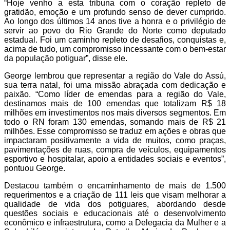
“Hoje venho a esta tribuna com o coração repleto de
gratidão, emoção e um profundo senso de dever cumprido.
Ao longo dos últimos 14 anos tive a honra e o privilégio de
servir ao povo do Rio Grande do Norte como deputado
estadual. Foi um caminho repleto de desafios, conquistas e,
acima de tudo, um compromisso incessante com o bem-estar
da população potiguar”, disse ele.
George lembrou que representar a região do Vale do Assú,
sua terra natal, foi uma missão abraçada com dedicação e
paixão. “Como líder de emendas para a região do Vale,
destinamos mais de 100 emendas que totalizam R$ 18
milhões em investimentos nos mais diversos segmentos. Em
todo o RN foram 130 emendas, somando mais de R$ 21
milhões. Esse compromisso se traduz em ações e obras que
impactaram positivamente a vida de muitos, como praças,
pavimentações de ruas, compra de veículos, equipamentos
esportivo e hospitalar, apoio a entidades sociais e eventos”,
pontuou George.
Destacou também o encaminhamento de mais de 1.500
requerimentos e a criação de 111 leis que visam melhorar a
qualidade de vida dos potiguares, abordando desde
questões sociais e educacionais até o desenvolvimento
econômico e infraestrutura, como a Delegacia da Mulher e a