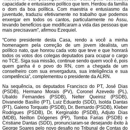
capacidade e entusiasmo político que tem. Herdou da família
o dom da boa política. Com maestria e entusiasmo da
juventude, traduziu efetivamente no trabalho que podemos
enxergar em todos os cantos, particularmente no Assu,
levando benefícios que modificaram a vida das pessoas que
mais precisavam”, afirmou Ezequiel.
“Como presidente desta Casa, rendo a você a minha
homenagem pela correção de um jovem idealista, um
político nato, que honrou cada voto que teve e que honrará
todos os votos dos colegas deputados para ocupar o cargo
no TCE. Siga sua missão, continue sendo quem você é, pois
quem ganha é o povo do RN, com a chegada de um
conselheiro com sua envergadura, sua inteligência e sua
competência”, complementou o presidente da ALRN.
Na sequência, os deputados Francisco do PT, José Dias
(PSDB), Hermano Morais (PV), Coronel Azevedo (PL),
Ubaldo Fernandes (PSDB), Nelter Queiroz (PSDB),
Divaneide Basílio (PT), Luiz Eduardo (SDD), Isolda Dantas
(PT), Galeno Torquato (PSDB), Dr. Bernardo (PSDB), Kleber
Rodrigues (PSDB), Dr. Kerginaldo (PSDB), Adjuto Dias
(MDB), Neilton Diógenes (PP), Tomba Farias (PSDB) e
Cristiane Dantas (SDD), pronunciaram-se desejando êxito à
George Soares pelo novo desafio no Tribunal de Contas do