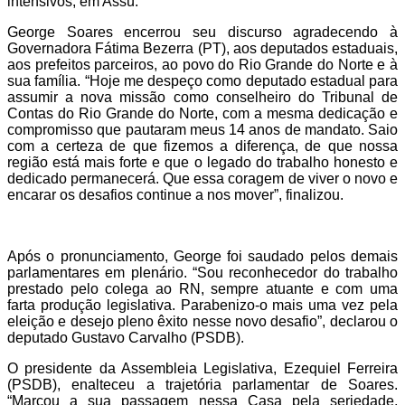
intensivos, em Assú.
George Soares encerrou seu discurso agradecendo à
Governadora Fátima Bezerra (PT), aos deputados estaduais,
aos prefeitos parceiros, ao povo do Rio Grande do Norte e à
sua família. “Hoje me despeço como deputado estadual para
assumir a nova missão como conselheiro do Tribunal de
Contas do Rio Grande do Norte, com a mesma dedicação e
compromisso que pautaram meus 14 anos de mandato. Saio
com a certeza de que fizemos a diferença, de que nossa
região está mais forte e que o legado do trabalho honesto e
dedicado permanecerá. Que essa coragem de viver o novo e
encarar os desafios continue a nos mover”, finalizou.
Após o pronunciamento, George foi saudado pelos demais
parlamentares em plenário. “Sou reconhecedor do trabalho
prestado pelo colega ao RN, sempre atuante e com uma
farta produção legislativa. Parabenizo-o mais uma vez pela
eleição e desejo pleno êxito nesse novo desafio”, declarou o
deputado Gustavo Carvalho (PSDB).
O presidente da Assembleia Legislativa, Ezequiel Ferreira
(PSDB), enalteceu a trajetória parlamentar de Soares.
“Marcou a sua passagem nessa Casa pela seriedade,