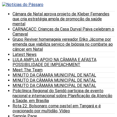
Câmara de Natal aprova projeto de Kleber Fernandes
que cria estratégia ampla de promoção da saúde
mental
CARNACACC: Crianças da Casa Durval Paiva celebram o
Carnaval
Grupo Reviver homenageia vereador Eriko Jácome por
emenda que viabiliza serviço de biópsia no combate ao
câncer em Natal
Latest News
LULA AMPLIA APOIO NA CÂMARA E AFASTA
POSSIBILIDADE DE IMPEACHMENT
Meet The Team
MINUTO DA CÂMARA MUNICIPAL DE NATAL
MINUTO DA CÂMARA MUNICIPAL DE NATAL
MINUTO DA CÂMARA MUNICIPAL DE NATAL
Policlínica Regional do Seridó participa de evento
nacional e internacional sobre Planificação da Atenção
à Saúde, em Brasília
Rota 22: Bolsonaro come pastel em Tangará e é
ovacionado por multidão; Vídeo
Sample Page