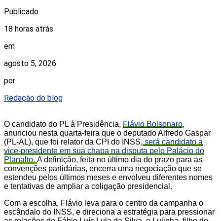
Publicado
18 horas atrás
em
agosto 5, 2026
por
Redação do blog
O candidato do PL à Presidência,
Flávio Bolsonaro
,
anunciou nesta quarta-feira que o deputado Alfredo Gaspar
(PL-AL), que foi relator da CPI do INSS,
será candidato a
vice-presidente em sua chapa na disputa pelo Palácio do
Planalto.
A definição, feita no último dia do prazo para as
convenções partidárias, encerra uma negociação que se
estendeu pelos últimos meses e envolveu diferentes nomes
e tentativas de ampliar a coligação presidencial.
Com a escolha, Flávio leva para o centro da campanha o
escândalo do INSS, e direciona a estratégia para pressionar
as relações de Fábio Luís Lula da Silva, o Lulinha, filho do