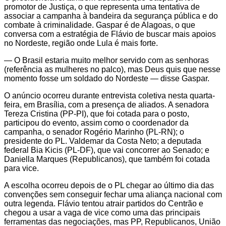
promotor de Justiça, o que representa uma tentativa de
associar a campanha à bandeira da segurança pública e do
combate à criminalidade. Gaspar é de Alagoas, o que
conversa com a estratégia de Flávio de buscar mais apoios
no Nordeste, região onde Lula é mais forte.
— O Brasil estaria muito melhor servido com as senhoras
(referência as mulheres no palco), mas Deus quis que nesse
momento fosse um soldado do Nordeste — disse Gaspar.
O anúncio ocorreu durante entrevista coletiva nesta quarta-
feira, em Brasília, com a presença de aliados. A senadora
Tereza Cristina (PP-PI), que foi cotada para o posto,
participou do evento, assim como o coordenador da
campanha, o senador Rogério Marinho (PL-RN); o
presidente do PL. Valdemar da Costa Neto; a deputada
federal Bia Kicis (PL-DF), que vai concorrer ao Senado; e
Daniella Marques (Republicanos), que também foi cotada
para vice.
A escolha ocorreu depois de o PL chegar ao último dia das
convenções sem conseguir fechar uma aliança nacional com
outra legenda. Flávio tentou atrair partidos do Centrão e
chegou a usar a vaga de vice como uma das principais
ferramentas das negociações, mas PP, Republicanos, União