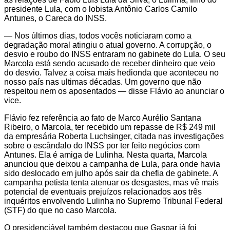
presidente Lula, com o lobista Antônio Carlos Camilo
Antunes, o Careca do INSS.
— Nos últimos dias, todos vocês noticiaram como a
degradação moral atingiu o atual governo. A corrupção, o
desvio e roubo do INSS entraram no gabinete do Lula. O seu
Marcola está sendo acusado de receber dinheiro que veio
do desvio. Talvez a coisa mais hedionda que aconteceu no
nosso país nas ultimas décadas. Um governo que não
respeitou nem os aposentados — disse Flávio ao anunciar o
vice.
Flávio fez referência ao fato de Marco Aurélio Santana
Ribeiro, o Marcola, ter recebido um repasse de R$ 249 mil
da empresária Roberta Luchsinger, citada nas investigações
sobre o escândalo do INSS por ter feito negócios com
Antunes. Ela é amiga de Lulinha. Nesta quarta, Marcola
anunciou que deixou a campanha de Lula, para onde havia
sido deslocado em julho após sair da chefia de gabinete. A
campanha petista tenta atenuar os desgastes, mas vê mais
potencial de eventuais prejuízos relacionados aos três
inquéritos envolvendo Lulinha no Supremo Tribunal Federal
(STF) do que no caso Marcola.
O presidenciável também destacou que Gaspar já foi