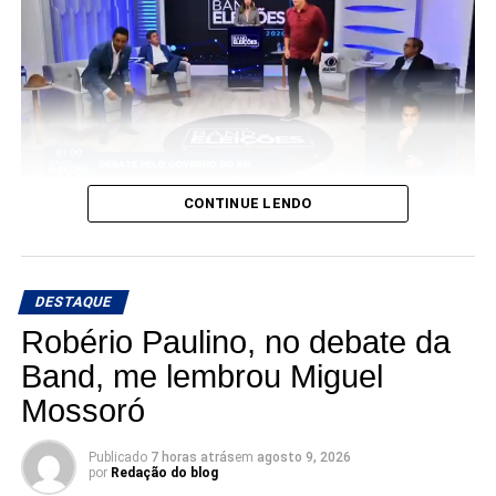
CONTINUE LENDO
DESTAQUE
Robério Paulino, no debate da
Em uma intervenção contundente no primeiro bloco do
Band, me lembrou Miguel
debate com candidatos ao Governo do RN, Cadu de Lula,
Mossoró
subiu o tom contra seus oponentes, expondo o que
chamou de “descaso e retrocesso”.
Publicado
7 horas atrás
em
agosto 9, 2026
por
Redação do blog
Cadu apontou Álvaro Dias (PL) como o responsável por