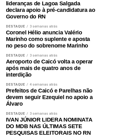
lideranças de Lagoa Salgada
pessoas e buscando soluções para as demandas
declara apoio à pré-candidatura ao
do nosso Estado. Vamos seguir trabalhando e
Governo do RN
conversando com o povo para construir essa
caminhada rumo ao nosso 10º mandato”, afirmou
DESTAQUE
3 semanas atrás
Coronel Hélio anuncia Valério
Nelter.
Marinho como suplente e aposta
no peso do sobrenome Marinho
DESTAQUE
3 semanas atrás
Aeroporto de Caicó volta a operar
após mais de quatro anos de
interdição
DESTAQUE
4 semanas atrás
Prefeitos de Caicó e Parelhas não
devem seguir Ezequiel no apoio a
Álvaro
DESTAQUE
3 semanas atrás
IVAN JÚNIOR LIDERA NOMINATA
DO MDB NAS ÚLTIMAS SETE
PESQUISAS ELEITORAIS NO RN