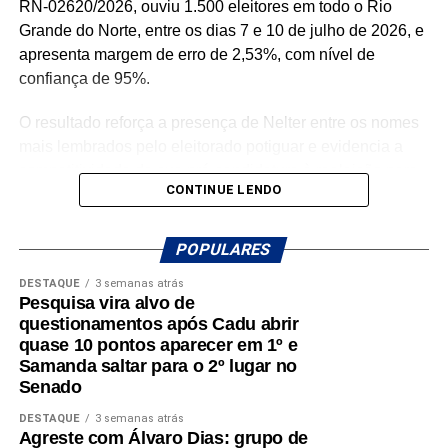
RN-02620/2026, ouviu 1.500 eleitores em todo o Rio
Grande do Norte, entre os dias 7 e 10 de julho de 2026, e
apresenta margem de erro de 2,53%, com nível de
confiança de 95%.
O resultado reforça a presença de Nelter entre os nomes
mais lembrados pelo eleitorado potiguar e evidencia a
competitividade de sua pré-candidatura à reeleição para
CONTINUE LENDO
a Assembleia Legislativa. Para o parlamentar, os
números representam o reconhecimento de uma trajetória
política construída ao longo de décadas e servem como
POPULARES
estímulo para intensificar o diálogo com a população
DESTAQUE
3 semanas atrás
durante a caminhada rumo ao 10º mandato.
Pesquisa vira alvo de
questionamentos após Cadu abrir
“Recebo esse resultado com muita humildade e,
quase 10 pontos aparecer em 1º e
principalmente, como combustível para continuar
Samanda saltar para o 2º lugar no
Senado
trabalhando. Pesquisa é um retrato de um
momento, mas o que realmente importa é
DESTAQUE
3 semanas atrás
continuar presente nos municípios, ouvindo as
Agreste com Álvaro Dias: grupo de