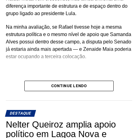
diferença importante de estrutura e de espaço dentro do
grupo ligado ao presidente Lula.
Na minha avaliação, se Rafael tivesse hoje a mesma
estrutura política e o mesmo nível de apoio que Samanda
Alves possui dentro desse campo, a disputa pelo Senado
já estaria ainda mais apertada — e Zenaide Maia poderia
estar ocupando a terceira colocação.
É justamente por isso que o cenário ainda está aberto e
CONTINUE LENDO
muita coisa pode mudar até a eleição.
DESTAQUE
Nelter Queiroz amplia apoio
político em Lagoa Nova e