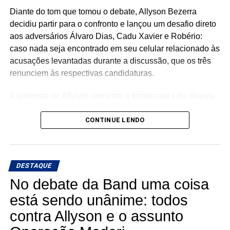
Diante do tom que tomou o debate, Allyson Bezerra
decidiu partir para o confronto e lançou um desafio direto
aos adversários Álvaro Dias, Cadu Xavier e Robério:
caso nada seja encontrado em seu celular relacionado às
acusações levantadas durante a discussão, que os três
renunciem às respectivas candidaturas.
A proposta de Allyson aumenta a temperatura da disputa
eleitoral e coloca os adversários diante de um desafio
político de grande repercussão.
CONTINUE LENDO
Na avaliação do candidato, se as acusações e suspeitas
levantadas durante o debate não forem confirmadas por
DESTAQUE
qualquer elemento encontrado em seu aparelho celular,
não haveria razão para que seus adversários
No debate da Band uma coisa
continuassem sustentando o assunto como principal
está sendo unânime: todos
argumento político contra sua candidatura.
contra Allyson e o assunto
O episódio promete repercutir nos próximos dias e pode