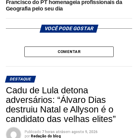
Francisco do PT homenageia profissionais da
Geografia pelo seu dia
VOCÊ PODE GOSTAR
COMENTAR
DESTAQUE
Cadu de Lula detona
adversários: “Álvaro Dias
destruiu Natal e Allyson é o
candidato das velhas elites”
Publicado
7 horas atrás
em
agosto 9, 2026
por
Redação do blog