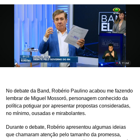
destruir o maior cartão-postal de Natal, a Praia de Ponta
Negra, e por inaugurar um hospital que, mesmo após 2
anos da inauguração, segue sem atender um único
paciente.
No debate da Band, Robério Paulino acabou me fazendo
lembrar de Miguel Mossoró, personagem conhecido da
política potiguar por apresentar propostas consideradas,
no mínimo, ousadas e mirabolantes.
Durante o debate, Robério apresentou algumas ideias
que chamaram atenção pelo tamanho da promessa,