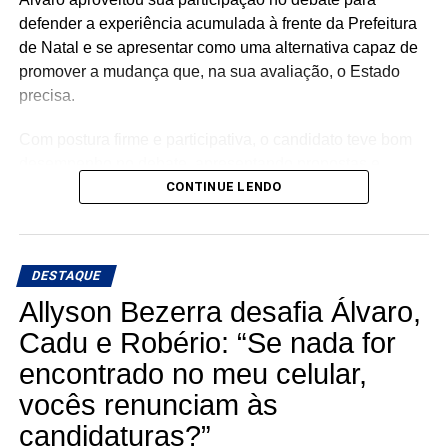
defender a experiência acumulada à frente da Prefeitura
de Natal e se apresentar como uma alternativa capaz de
promover a mudança que, na sua avaliação, o Estado
precisa.
Com postura firme e participativa, o candidato teve bom
desempenho no debate, apresentando propostas e
buscando se diferenciar dos demais concorrentes. Álvaro
CONTINUE LENDO
também procurou reforçar a ideia de que sua experiência
administrativa na capital pode ser aplicada em todo o RN.
DESTAQUE
Ao destacar os 65% de aprovação em Natal, Álvaro
apostou justamente no resultado de sua gestão como
Allyson Bezerra desafia Álvaro,
principal argumento para convencer o eleitor de que pode
Cadu e Robério: “Se nada for
fazer pelo Estado o que afirma ter feito pela capital.
encontrado no meu celular,
“Quero levar para todo o Rio Grande do Norte a mudança
vocês renunciam às
que Natal aprovou”, foi a linha central do discurso do
candidaturas?”
candidato durante o debate.